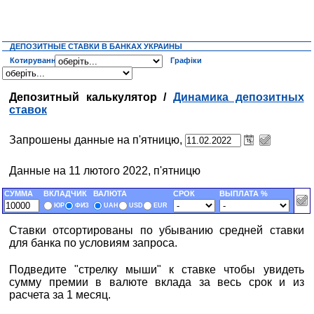
ДЕПОЗИТНЫЕ СТАВКИ В БАНКАХ УКРАИНЫ
Котирування
Графіки
Депозитный калькулятор /
Динамика депозитных
ставок
Запрошены данные на п'ятницю,
Данные на 11 лютого 2022, п'ятницю
СУММА
ВКЛАДЧИК
ВАЛЮТА
СРОК
ВЫПЛАТА %
ЮР
ФИЗ
UAH
USD
EUR
Ставки отсортированы по убыванию средней ставки
для банка по условиям запроса.
Подведите "стрелку мыши" к ставке чтобы увидеть
сумму премии в валюте вклада за весь срок и из
расчета за 1 месяц.