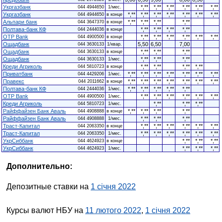
Укргазбанк
*,**
*,**
*,**
*,**
*,**
*,**
044 4944650
1/мес.
Укргазбанк
*,**
*,**
*,**
*,**
*,**
*,**
*,**
044 4944650
в конце
Альпари банк
*,**
*,**
*,**
*,**
044 3647370
в конце
Полтава-банк КФ
*,**
*,**
*,**
*,**
044 2444036
в конце
OTP Bank
*,**
*,**
*,**
*,**
*,**
*,**
044 4900500
в конце
Ощадбанк
5,50
6,50
7,00
044 3630133
1/квар.
Ощадбанк
*,**
*,**
*,**
044 3630133
в конце
Ощадбанк
*,**
*,**
*,**
044 3630133
1/мес.
Креди Агриколь
*,**
*,**
*,**
*,**
044 5810723
в конце
Приватбанк
*,**
*,**
*,**
*,**
*,**
*,**
*,**
044 4429206
1/мес.
Правекс
*,**
*,**
*,**
*,**
*,**
*,**
*,**
044 2011662
в конце
Полтава-банк КФ
*,**
*,**
*,**
*,**
*,**
044 2444036
1/мес.
OTP Bank
*,**
*,**
*,**
*,**
*,**
*,**
044 4900500
1/мес.
Креди Агриколь
*,**
*,**
*,**
044 5810723
1/мес.
Райффайзен Банк Аваль
*,**
*,**
*,**
*,**
044 4908888
в конце
Райффайзен Банк Аваль
*,**
*,**
*,**
044 4908888
1/мес.
Траст-Капитал
*,**
*,**
*,**
*,**
*,**
*,**
044 2063350
в конце
Траст-Капитал
*,**
*,**
*,**
*,**
*,**
*,**
044 2063350
1/мес.
УкрСиббанк
*,**
*,**
*,**
044 4624923
в конце
УкрСиббанк
*,**
*,**
*,**
044 4624923
1/мес.
Дополнительно:
Депозитные ставки на
1 січня 2022
Курсы валют НБУ на
11 лютого 2022
,
1 січня 2022