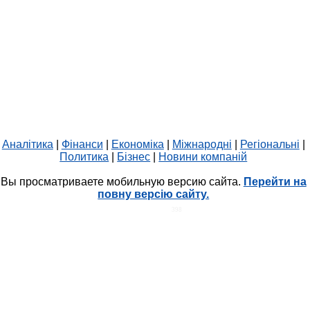
Аналітика
|
Фінанси
|
Економіка
|
Міжнародні
|
Регіональні
|
Политика
|
Бізнес
|
Новини компаній
Вы просматриваете мобильную версию сайта.
Перейти на
повну версію сайту.
HIT.UA
398