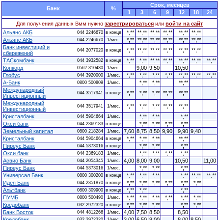
Cрок, месяцев
Банк
%
1
3
6
9
12
18
24
Для получения данных Вмм нужно
зарестрироваться
или
войти на сайт
Альянс АКБ
*,**
**,**
**,**
**,**
**,**
**,**
044 2246670
в конце
Альянс АКБ
*,**
**,**
**,**
**,**
**,**
**,**
044 2246670
1/мес.
Банк инвестиций и
*,**
**,**
**,**
**,**
**,**
**,**
044 2077020
в конце
сбережений
ТАСкомбанк
*,**
*,**
**,**
**,**
**,**
**,**
**,**
044 3932582
в конце
Конкорд
9,00
9,50
10,50
0562 310430
1/мес.
Глобус
*,**
*,**
*,**
*,**
**,**
**,**
**,**
044 3920000
1/мес.
А-Банк
*,**
*,**
**,**
0800 500809
1/мес.
Международный
*,**
*,**
*,**
**,**
**,**
044 3517941
в конце
Инвестиционный
Международный
*,**
*,**
*,**
**,**
**,**
044 3517941
1/мес.
Инвестиционный
Кристалбанк
*,**
*,**
*,**
044 5904664
1/мес.
Окси банк
*,**
*,**
*,**
*,**
044 2369183
в конце
Земельный капитал
7,60
8,75
8,50
9,90
9,90
9,40
0800 218284
1/мес.
Кристалбанк
*,**
*,**
*,**
**,**
044 5904664
в конце
Пиреус Банк
*,**
*,**
*,**
044 5373016
в конце
Окси банк
*,**
*,**
*,**
*,**
044 2369183
1/мес.
Асвио Банк
4,00
8,00
9,00
10,50
11,00
044 2054345
1/мес.
Пиреус Банк
*,**
*,**
*,**
044 5373016
1/мес.
Универсал Банк
*,**
*,**
*,**
*,**
**,**
**,**
0800 300200
в конце
Идея Банк
*,**
*,**
*,**
*,**
*,**
*,**
044 2351870
в конце
Альтбанк
*,**
*,**
*,**
0800 309900
в конце
ПУМБ
*,**
*,**
*,**
*,**
*,**
*,**
0800 500490
1/мес.
Кредобанк
*,**
*,**
*,**
*,**
*,**
032 2972320
в конце
Банк Восток
4,00
7,50
8,50
8,50
044 4812266
1/мес.
Кредобанк
3,00
6,50
9,00
8,00
8,50
032 2972320
1/мес.