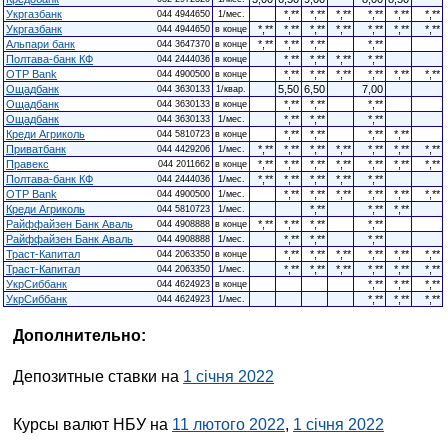
Укргазбанк
*,**
*,**
*,**
*,**
*,**
*,**
044 4944650
1/мес.
Укргазбанк
*,**
*,**
*,**
*,**
*,**
*,**
*,**
044 4944650
в конце
Альпари банк
*,**
*,**
*,**
*,**
044 3647370
в конце
Полтава-банк КФ
*,**
*,**
*,**
*,**
044 2444036
в конце
OTP Bank
*,**
*,**
*,**
*,**
*,**
*,**
044 4900500
в конце
Ощадбанк
5,50
6,50
7,00
044 3630133
1/квар.
Ощадбанк
*,**
*,**
*,**
044 3630133
в конце
Ощадбанк
*,**
*,**
*,**
044 3630133
1/мес.
Креди Агриколь
*,**
*,**
*,**
*,**
044 5810723
в конце
Приватбанк
*,**
*,**
*,**
*,**
*,**
*,**
*,**
044 4429206
1/мес.
Правекс
*,**
*,**
*,**
*,**
*,**
*,**
*,**
044 2011662
в конце
Полтава-банк КФ
*,**
*,**
*,**
*,**
*,**
044 2444036
1/мес.
OTP Bank
*,**
*,**
*,**
*,**
*,**
*,**
044 4900500
1/мес.
Креди Агриколь
*,**
*,**
*,**
044 5810723
1/мес.
Райффайзен Банк Аваль
*,**
*,**
*,**
*,**
044 4908888
в конце
Райффайзен Банк Аваль
*,**
*,**
*,**
044 4908888
1/мес.
Траст-Капитал
*,**
*,**
*,**
*,**
*,**
*,**
044 2063350
в конце
Траст-Капитал
*,**
*,**
*,**
*,**
*,**
*,**
044 2063350
1/мес.
УкрСиббанк
*,**
*,**
*,**
044 4624923
в конце
УкрСиббанк
*,**
*,**
*,**
044 4624923
1/мес.
Дополнительно:
Депозитные ставки на
1 січня 2022
Курсы валют НБУ на
11 лютого 2022
,
1 січня 2022