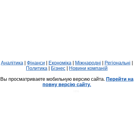
Аналітика
|
Фінанси
|
Економіка
|
Міжнародні
|
Регіональні
|
Политика
|
Бізнес
|
Новини компаній
Вы просматриваете мобильную версию сайта.
Перейти на
повну версію сайту.
HIT.UA
1896