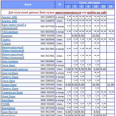
Cрок, месяцев
Банк
%
1
3
6
9
12
18
24
Для получения данных Вмм нужно
зарестрироваться
или
войти на сайт
Альянс АКБ
*,**
**,**
**,**
**,**
**,**
**,**
044 2246670
в конце
Альянс АКБ
*,**
**,**
**,**
**,**
**,**
**,**
044 2246670
1/мес.
Банк инвестиций и
*,**
**,**
**,**
**,**
**,**
**,**
044 2077020
в конце
сбережений
ТАСкомбанк
*,**
*,**
**,**
**,**
**,**
**,**
**,**
044 3932582
в конце
Конкорд
9,00
9,50
10,50
0562 310430
1/мес.
Глобус
*,**
*,**
*,**
*,**
**,**
**,**
**,**
044 3920000
1/мес.
А-Банк
*,**
*,**
**,**
0800 500809
1/мес.
Международный
*,**
*,**
*,**
**,**
**,**
044 3517941
в конце
Инвестиционный
Международный
*,**
*,**
*,**
**,**
**,**
044 3517941
1/мес.
Инвестиционный
Кристалбанк
*,**
*,**
*,**
044 5904664
1/мес.
Окси банк
*,**
*,**
*,**
*,**
044 2369183
в конце
Земельный капитал
7,60
8,75
8,50
9,90
9,90
9,40
0800 218284
1/мес.
Кристалбанк
*,**
*,**
*,**
**,**
044 5904664
в конце
Пиреус Банк
*,**
*,**
*,**
044 5373016
в конце
Окси банк
*,**
*,**
*,**
*,**
044 2369183
1/мес.
Асвио Банк
4,00
8,00
9,00
10,50
11,00
044 2054345
1/мес.
Пиреус Банк
*,**
*,**
*,**
044 5373016
1/мес.
Универсал Банк
*,**
*,**
*,**
*,**
**,**
**,**
0800 300200
в конце
Идея Банк
*,**
*,**
*,**
*,**
*,**
*,**
044 2351870
в конце
Альтбанк
*,**
*,**
*,**
0800 309900
в конце
ПУМБ
*,**
*,**
*,**
*,**
*,**
*,**
0800 500490
1/мес.
Кредобанк
*,**
*,**
*,**
*,**
*,**
032 2972320
в конце
Банк Восток
4,00
7,50
8,50
8,50
044 4812266
1/мес.
Кредобанк
3,00
6,50
9,00
8,00
8,50
032 2972320
1/мес.