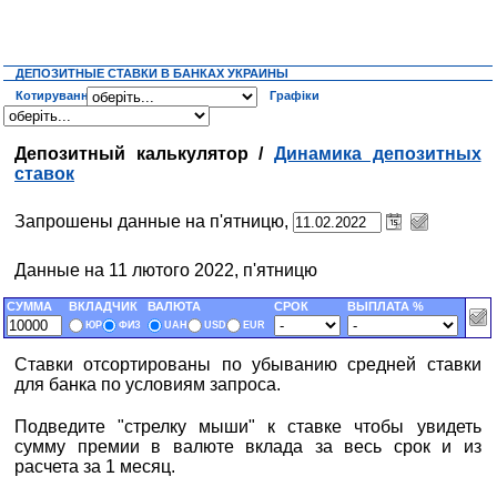
ДЕПОЗИТНЫЕ СТАВКИ В БАНКАХ УКРАИНЫ
Котирування
Графіки
Депозитный калькулятор /
Динамика депозитных
ставок
Запрошены данные на п'ятницю,
Данные на 11 лютого 2022, п'ятницю
СУММА
ВКЛАДЧИК
ВАЛЮТА
СРОК
ВЫПЛАТА %
ЮР
ФИЗ
UAH
USD
EUR
Ставки отсортированы по убыванию средней ставки
для банка по условиям запроса.
Подведите "стрелку мыши" к ставке чтобы увидеть
сумму премии в валюте вклада за весь срок и из
расчета за 1 месяц.