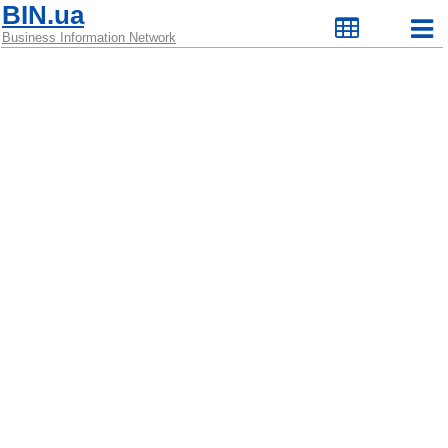
BIN.ua
Business Information Network