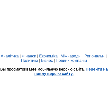
Аналітика
|
Фінанси
|
Економіка
|
Міжнародні
|
Регіональні
|
Политика
|
Бізнес
|
Новини компаній
Вы просматриваете мобильную версию сайта.
Перейти на
повну версію сайту.
HIT.UA
844