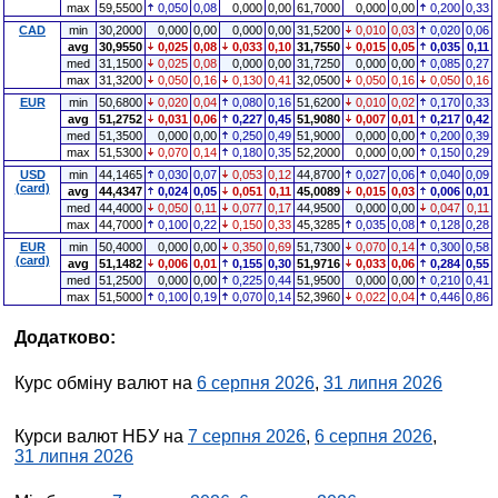
max
59,5500
0,050
0,08
0,000
0,00
61,7000
0,000
0,00
0,200
0,33
CAD
min
30,2000
0,000
0,00
0,000
0,00
31,5200
0,010
0,03
0,020
0,06
avg
30,9550
0,025
0,08
0,033
0,10
31,7550
0,015
0,05
0,035
0,11
med
31,1500
0,025
0,08
0,000
0,00
31,7250
0,000
0,00
0,085
0,27
max
31,3200
0,050
0,16
0,130
0,41
32,0500
0,050
0,16
0,050
0,16
EUR
min
50,6800
0,020
0,04
0,080
0,16
51,6200
0,010
0,02
0,170
0,33
avg
51,2752
0,031
0,06
0,227
0,45
51,9080
0,007
0,01
0,217
0,42
med
51,3500
0,000
0,00
0,250
0,49
51,9000
0,000
0,00
0,200
0,39
max
51,5300
0,070
0,14
0,180
0,35
52,2000
0,000
0,00
0,150
0,29
USD
min
44,1465
0,030
0,07
0,053
0,12
44,8700
0,027
0,06
0,040
0,09
(card)
avg
44,4347
0,024
0,05
0,051
0,11
45,0089
0,015
0,03
0,006
0,01
med
44,4000
0,050
0,11
0,077
0,17
44,9500
0,000
0,00
0,047
0,11
max
44,7000
0,100
0,22
0,150
0,33
45,3285
0,035
0,08
0,128
0,28
EUR
min
50,4000
0,000
0,00
0,350
0,69
51,7300
0,070
0,14
0,300
0,58
(card)
avg
51,1482
0,006
0,01
0,155
0,30
51,9716
0,033
0,06
0,284
0,55
med
51,2500
0,000
0,00
0,225
0,44
51,9500
0,000
0,00
0,210
0,41
max
51,5000
0,100
0,19
0,070
0,14
52,3960
0,022
0,04
0,446
0,86
Додатково:
Курс обміну валют на
6 серпня 2026
,
31 липня 2026
Курси валют НБУ на
7 серпня 2026
,
6 серпня 2026
,
31 липня 2026