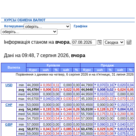
КУРСЫ ОБМЕНА ВАЛЮТ
Котирування
Графіки
Інформація станом на
вчора
,
Дані на 09:48, 7 серпня 2026,
вчора
Купівля
Продаж
Валюта
Курс
uah
%
uah
%
Курс
uah
%
uah
%
Порівняння з даними на четвер, 6 серпня 2026 и на п'ятницю, 31 липня 2026
USD
min
44,2000
0,050
0,11
0,000
0,00
44,7900
0,070
0,16
0,020
0,04
avg
44,4784
0,006
0,01
0,022
0,05
44,9448
0,008
0,02
0,024
0,05
med
44,5000
0,000
0,00
0,000
0,00
44,9500
0,010
0,02
0,000
0,00
max
44,6700
0,040
0,09
0,030
0,07
45,1000
0,100
0,22
0,070
0,15
CHF
min
53,0000
0,000
0,00
0,000
0,00
55,4500
0,000
0,00
0,150
0,27
avg
54,2450
0,193
0,35
0,144
0,26
55,9100
0,128
0,23
0,004
0,01
med
54,3500
0,350
0,64
0,200
0,37
55,7000
0,175
0,31
0,200
0,36
max
54,7500
0,300
0,54
0,350
0,64
57,0000
0,000
0,00
0,000
0,00
GBP
min
57,0000
0,000
0,00
0,000
0,00
59,8200
0,090
0,15
0,040
0,07
avg
58,8731
0,041
0,07
0,085
0,14
60,4785
0,029
0,05
0,013
0,02
med
59,0000
0,200
0,34
0,100
0,17
60,3500
0,050
0,08
0,075
0,12