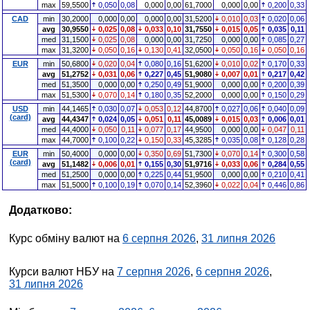
max
59,5500
0,050
0,08
0,000
0,00
61,7000
0,000
0,00
0,200
0,33
CAD
min
30,2000
0,000
0,00
0,000
0,00
31,5200
0,010
0,03
0,020
0,06
avg
30,9550
0,025
0,08
0,033
0,10
31,7550
0,015
0,05
0,035
0,11
med
31,1500
0,025
0,08
0,000
0,00
31,7250
0,000
0,00
0,085
0,27
max
31,3200
0,050
0,16
0,130
0,41
32,0500
0,050
0,16
0,050
0,16
EUR
min
50,6800
0,020
0,04
0,080
0,16
51,6200
0,010
0,02
0,170
0,33
avg
51,2752
0,031
0,06
0,227
0,45
51,9080
0,007
0,01
0,217
0,42
med
51,3500
0,000
0,00
0,250
0,49
51,9000
0,000
0,00
0,200
0,39
max
51,5300
0,070
0,14
0,180
0,35
52,2000
0,000
0,00
0,150
0,29
USD
min
44,1465
0,030
0,07
0,053
0,12
44,8700
0,027
0,06
0,040
0,09
(card)
avg
44,4347
0,024
0,05
0,051
0,11
45,0089
0,015
0,03
0,006
0,01
med
44,4000
0,050
0,11
0,077
0,17
44,9500
0,000
0,00
0,047
0,11
max
44,7000
0,100
0,22
0,150
0,33
45,3285
0,035
0,08
0,128
0,28
EUR
min
50,4000
0,000
0,00
0,350
0,69
51,7300
0,070
0,14
0,300
0,58
(card)
avg
51,1482
0,006
0,01
0,155
0,30
51,9716
0,033
0,06
0,284
0,55
med
51,2500
0,000
0,00
0,225
0,44
51,9500
0,000
0,00
0,210
0,41
max
51,5000
0,100
0,19
0,070
0,14
52,3960
0,022
0,04
0,446
0,86
Додатково:
Курс обміну валют на
6 серпня 2026
,
31 липня 2026
Курси валют НБУ на
7 серпня 2026
,
6 серпня 2026
,
31 липня 2026