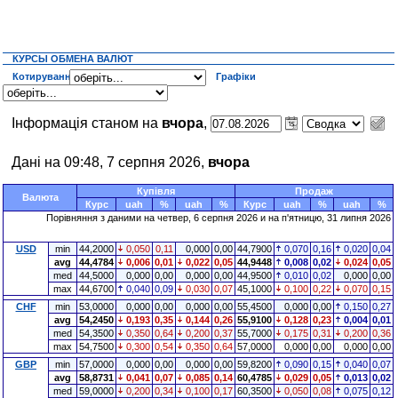
КУРСЫ ОБМЕНА ВАЛЮТ
Котирування
Графіки
Інформація станом на
вчора
,
Дані на 09:48, 7 серпня 2026,
вчора
Купівля
Продаж
Валюта
Курс
uah
%
uah
%
Курс
uah
%
uah
%
Порівняння з даними на четвер, 6 серпня 2026 и на п'ятницю, 31 липня 2026
USD
min
44,2000
0,050
0,11
0,000
0,00
44,7900
0,070
0,16
0,020
0,04
avg
44,4784
0,006
0,01
0,022
0,05
44,9448
0,008
0,02
0,024
0,05
med
44,5000
0,000
0,00
0,000
0,00
44,9500
0,010
0,02
0,000
0,00
max
44,6700
0,040
0,09
0,030
0,07
45,1000
0,100
0,22
0,070
0,15
CHF
min
53,0000
0,000
0,00
0,000
0,00
55,4500
0,000
0,00
0,150
0,27
avg
54,2450
0,193
0,35
0,144
0,26
55,9100
0,128
0,23
0,004
0,01
med
54,3500
0,350
0,64
0,200
0,37
55,7000
0,175
0,31
0,200
0,36
max
54,7500
0,300
0,54
0,350
0,64
57,0000
0,000
0,00
0,000
0,00
GBP
min
57,0000
0,000
0,00
0,000
0,00
59,8200
0,090
0,15
0,040
0,07
avg
58,8731
0,041
0,07
0,085
0,14
60,4785
0,029
0,05
0,013
0,02
med
59,0000
0,200
0,34
0,100
0,17
60,3500
0,050
0,08
0,075
0,12