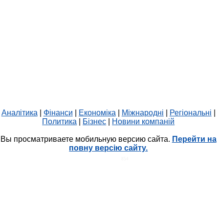
Аналітика
|
Фінанси
|
Економіка
|
Міжнародні
|
Регіональні
|
Политика
|
Бізнес
|
Новини компаній
Вы просматриваете мобильную версию сайта.
Перейти на
повну версію сайту.
HIT.UA
854