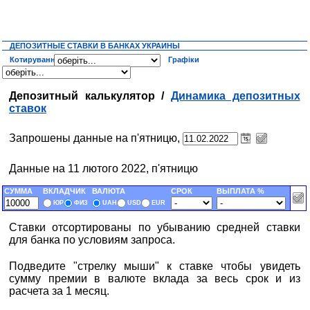
ДЕПОЗИТНЫЕ СТАВКИ В БАНКАХ УКРАИНЫ
Котирування
Графіки
Депозитный калькулятор /
Динамика депозитных
ставок
Запрошены данные на п'ятницю,
Данные на 11 лютого 2022, п'ятницю
СУММА
ВКЛАДЧИК
ВАЛЮТА
СРОК
ВЫПЛАТА %
ЮР
ФИЗ
UAH
USD
EUR
Ставки отсортированы по убыванию средней ставки
для банка по условиям запроса.
Подведите "стрелку мыши" к ставке чтобы увидеть
сумму премии в валюте вклада за весь срок и из
расчета за 1 месяц.