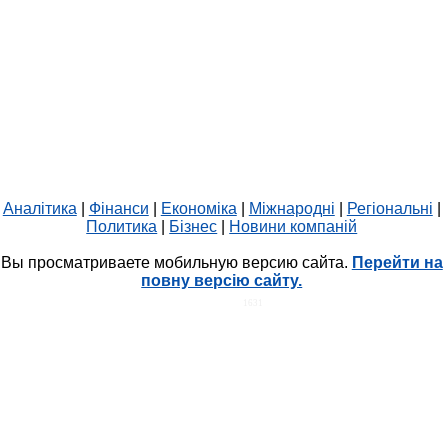
Аналітика
|
Фінанси
|
Економіка
|
Міжнародні
|
Регіональні
|
Политика
|
Бізнес
|
Новини компаній
Вы просматриваете мобильную версию сайта.
Перейти на
повну версію сайту.
HIT.UA
1631