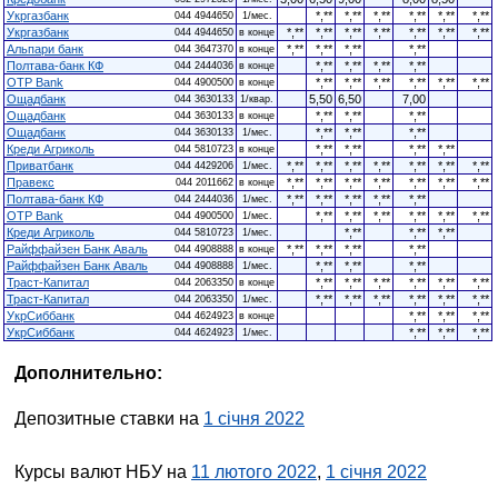
Укргазбанк
*,**
*,**
*,**
*,**
*,**
*,**
044 4944650
1/мес.
Укргазбанк
*,**
*,**
*,**
*,**
*,**
*,**
*,**
044 4944650
в конце
Альпари банк
*,**
*,**
*,**
*,**
044 3647370
в конце
Полтава-банк КФ
*,**
*,**
*,**
*,**
044 2444036
в конце
OTP Bank
*,**
*,**
*,**
*,**
*,**
*,**
044 4900500
в конце
Ощадбанк
5,50
6,50
7,00
044 3630133
1/квар.
Ощадбанк
*,**
*,**
*,**
044 3630133
в конце
Ощадбанк
*,**
*,**
*,**
044 3630133
1/мес.
Креди Агриколь
*,**
*,**
*,**
*,**
044 5810723
в конце
Приватбанк
*,**
*,**
*,**
*,**
*,**
*,**
*,**
044 4429206
1/мес.
Правекс
*,**
*,**
*,**
*,**
*,**
*,**
*,**
044 2011662
в конце
Полтава-банк КФ
*,**
*,**
*,**
*,**
*,**
044 2444036
1/мес.
OTP Bank
*,**
*,**
*,**
*,**
*,**
*,**
044 4900500
1/мес.
Креди Агриколь
*,**
*,**
*,**
044 5810723
1/мес.
Райффайзен Банк Аваль
*,**
*,**
*,**
*,**
044 4908888
в конце
Райффайзен Банк Аваль
*,**
*,**
*,**
044 4908888
1/мес.
Траст-Капитал
*,**
*,**
*,**
*,**
*,**
*,**
044 2063350
в конце
Траст-Капитал
*,**
*,**
*,**
*,**
*,**
*,**
044 2063350
1/мес.
УкрСиббанк
*,**
*,**
*,**
044 4624923
в конце
УкрСиббанк
*,**
*,**
*,**
044 4624923
1/мес.
Дополнительно:
Депозитные ставки на
1 січня 2022
Курсы валют НБУ на
11 лютого 2022
,
1 січня 2022