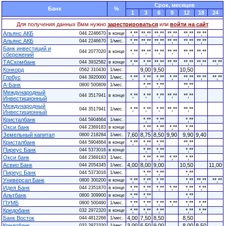
Cрок, месяцев
Банк
%
1
3
6
9
12
18
24
Для получения данных Вмм нужно
зарестрироваться
или
войти на сайт
Альянс АКБ
*,**
**,**
**,**
**,**
**,**
**,**
044 2246670
в конце
Альянс АКБ
*,**
**,**
**,**
**,**
**,**
**,**
044 2246670
1/мес.
Банк инвестиций и
*,**
**,**
**,**
**,**
**,**
**,**
044 2077020
в конце
сбережений
ТАСкомбанк
*,**
*,**
**,**
**,**
**,**
**,**
**,**
044 3932582
в конце
Конкорд
9,00
9,50
10,50
0562 310430
1/мес.
Глобус
*,**
*,**
*,**
*,**
**,**
**,**
**,**
044 3920000
1/мес.
А-Банк
*,**
*,**
**,**
0800 500809
1/мес.
Международный
*,**
*,**
*,**
**,**
**,**
044 3517941
в конце
Инвестиционный
Международный
*,**
*,**
*,**
**,**
**,**
044 3517941
1/мес.
Инвестиционный
Кристалбанк
*,**
*,**
*,**
044 5904664
1/мес.
Окси банк
*,**
*,**
*,**
*,**
044 2369183
в конце
Земельный капитал
7,60
8,75
8,50
9,90
9,90
9,40
0800 218284
1/мес.
Кристалбанк
*,**
*,**
*,**
**,**
044 5904664
в конце
Пиреус Банк
*,**
*,**
*,**
044 5373016
в конце
Окси банк
*,**
*,**
*,**
*,**
044 2369183
1/мес.
Асвио Банк
4,00
8,00
9,00
10,50
11,00
044 2054345
1/мес.
Пиреус Банк
*,**
*,**
*,**
044 5373016
1/мес.
Универсал Банк
*,**
*,**
*,**
*,**
**,**
**,**
0800 300200
в конце
Идея Банк
*,**
*,**
*,**
*,**
*,**
*,**
044 2351870
в конце
Альтбанк
*,**
*,**
*,**
0800 309900
в конце
ПУМБ
*,**
*,**
*,**
*,**
*,**
*,**
0800 500490
1/мес.
Кредобанк
*,**
*,**
*,**
*,**
*,**
032 2972320
в конце
Банк Восток
4,00
7,50
8,50
8,50
044 4812266
1/мес.
Кредобанк
3,00
6,50
9,00
8,00
8,50
032 2972320
1/мес.