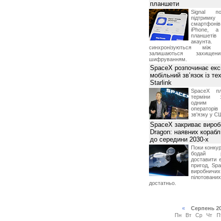
планшети
Signal по
підтрим
смартфоні
iPhone, а
планшетів
акаунта.
синхронізуються між 
залишаються захищени
шифруванням.
SpaceX розпочинає екс
мобільний зв’язок із те
Starlink
SpaceX пл
терміни з
одним з
операторі
зв'язку у С
SpaceX закриває вироб
Dragon: наявних корабл
до середини 2030-х
Поки конку
бодай р
доставити 
пригод, Sp
виробничих
пілотова
достатньо.
«
Серпень 2
Пн
Вт
Ср
Чт
П