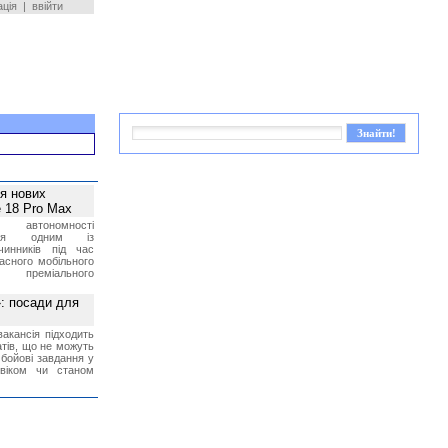
ація
|
ввійти
ея нових
 18 Pro Max
 автономності
ться одним із
чинників під час
асного мобільного
 преміального
»: посади для
акансія підходить
тів, що не можуть
бойові завдання у
 віком чи станом