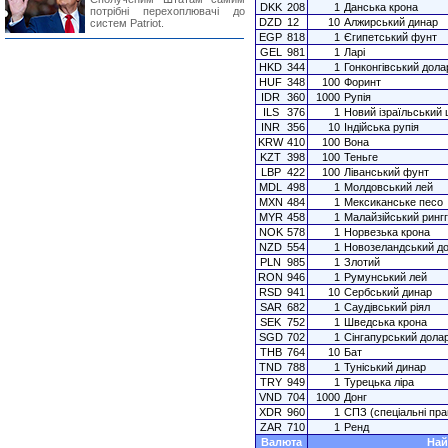
DKK
208
1
Данська крона
потрібні перехоплювачі до
DZD
12
10
Алжирський динар
систем Patriot.
EGP
818
1
Єгипетський фунт
GEL
981
1
Ларі
HKD
344
1
Гонконгівський дола
HUF
348
100
Форинт
IDR
360
1000
Рупія
ILS
376
1
Новий ізраїльський
INR
356
10
Індійська рупія
KRW
410
100
Вона
KZT
398
100
Теньге
LBP
422
100
Ліванський фунт
MDL
498
1
Молдовський лей
MXN
484
1
Мексиканське песо
MYR
458
1
Малайзійський рингг
NOK
578
1
Норвезька крона
NZD
554
1
Новозеландський д
PLN
985
1
Злотий
RON
946
1
Румунський лей
RSD
941
10
Сербський динар
SAR
682
1
Саудівський ріял
SEK
752
1
Шведська крона
SGD
702
1
Сінгапурський дола
THB
764
10
Бат
TND
788
1
Туніський динар
TRY
949
1
Турецька ліра
VND
704
1000
Донг
XDR
960
1
СПЗ (спеціальні пра
ZAR
710
1
Ренд
Валюта
Най