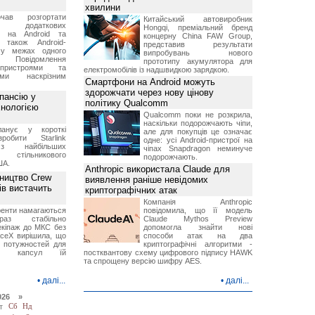
хвилини
чав розгортати
Китайський автовиробник
ку додаткових
Hongqi, преміальний бренд
в на Android та
концерну China FAW Group,
 також Android-
представив результати
 у межах одного
випробувань нового
 Повідомлення
прототипу акумулятора для
пристроями та
електромобілів із надшвидкою зарядкою.
ми наскрізним
Смартфони на Android можуть
здорожчати через нову цінову
пансію у
політику Qualcomm
хнологією
Qualcomm поки не розкрила,
наскільки подорожчають чіпи,
анує у короткі
але для покупців це означає
робити Starlink
одне: усі Android-пристрої на
 найбільших
чіпах Snapdragon неминуче
в стільникового
подорожчають.
ША.
Anthropic використала Claude для
ництво Crew
виявлення раніше невідомих
ів вистачить
криптографічних атак
Компанія Anthropic
ренти намагаються
повідомила, що її модель
аз стабільно
Claude Mythos Preview
екіпаж до МКС без
допомогла знайти нові
aceX вирішила, що
способи атак на два
 потужностей для
криптографічні алгоритми -
них капсул їй
постквантову схему цифрового підпису HAWK
та спрощену версію шифру AES.
•
далі...
•
далі...
026 »
т
Сб
Нд