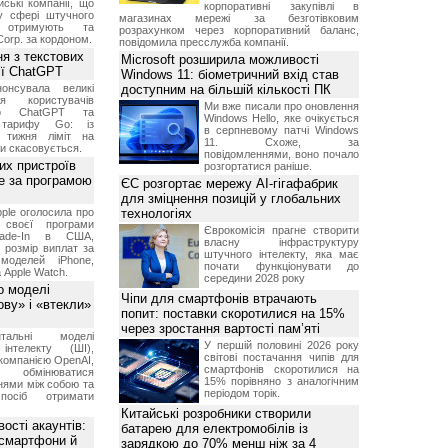
ські компанії, що
корпоративні закупівлі в
у сфері штучного
магазинах мережі за безготівковим
, отримують та
розрахунком через корпоративний баланс,
Corp. за кордоном.
повідомила пресслужба компанії.
я з текстових
Microsoft розширила можливості
сії ChatGPT
Windows 11: біометричний вхід став
онсувала великі
доступним на більшій кількості ПК
я користувачів
Ми вже писали про оновлення
ого ChatGPT та
Windows Hello, яке очікується
 тарифу Go: із
в серпневому патчі Windows
о тижня ліміт на
11. Схоже, за
ти скасовується.
повідомленнями, воно почало
их пристроїв
розгортатися раніше.
е за програмою
ЄС розгортає мережу AI-гігафабрик
для зміцнення позицій у глобальних
ple оголосила про
технологіях
 своєї програми
Єврокомісія прагне створити
rade-In в США,
власну інфраструктуру
 розмір виплат за
штучного інтелекту, яка має
 моделей iPhone,
почати функціонувати до
а Apple Watch.
середини 2028 року
о моделі
Чіпи для смартфонів втрачають
ву» і «втекли»
попит: поставки скоротилися на 15%
через зростання вартості пам’яті
нтальні моделі
У першій половині 2026 року
інтелекту (ШІ),
світові постачання чипів для
компанією OpenAI,
смартфонів скоротилися на
обмінюватися
15% порівняно з аналогічним
нями між собою та
періодом торік.
посіб отримати
Китайські розробники створили
ості акаунтів:
батарею для електромобілів із
 смартфони й
зарядкою до 70% менш ніж за 4