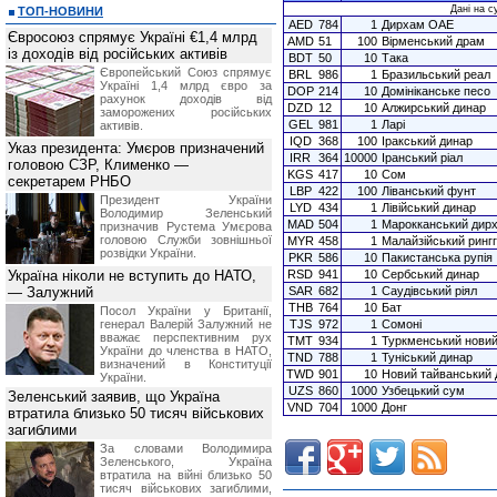
Дані на с
ТОП-НОВИНИ
AED
784
1
Дирхам ОАЕ
Євросоюз спрямує Україні €1,4 млрд
AMD
51
100
Вірменський драм
із доходів від російських активів
BDT
50
10
Така
Європейський Союз спрямує
BRL
986
1
Бразильський реал
Україні 1,4 млрд євро за
DOP
214
10
Домініканське песо
рахунок доходів від
DZD
12
10
Алжирський динар
заморожених російських
GEL
981
1
Ларі
активів.
IQD
368
100
Іракський динар
Указ президента: Умєров призначений
IRR
364
10000
Іранський ріал
головою СЗР, Клименко —
KGS
417
10
Сом
секретарем РНБО
LBP
422
100
Ліванський фунт
Президент України
LYD
434
1
Лівійський динар
Володимир Зеленський
MAD
504
1
Марокканський дир
призначив Pустема Умєрова
головою Служби зовнішньої
MYR
458
1
Малайзійський рингг
розвідки України.
PKR
586
10
Пакистанська рупія
Україна ніколи не вступить до НАТО,
RSD
941
10
Сербський динар
— Залужний
SAR
682
1
Саудівський ріял
THB
764
10
Бат
Посол України у Британії,
генерал Валерій Залужний не
TJS
972
1
Сомоні
вважає перспективним рух
TMT
934
1
Туркменський нови
України до членства в НАТО,
TND
788
1
Туніський динар
визначений в Конституції
TWD
901
10
Новий тайванський 
України.
UZS
860
1000
Узбецький сум
Зеленський заявив, що Україна
VND
704
1000
Донг
втратила близько 50 тисяч військових
загиблими
За словами Володимира
Зеленського, Україна
втратила на війні близько 50
тисяч військових загиблими,