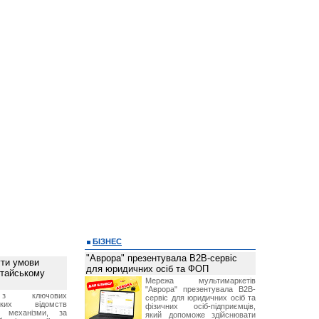
БІЗНЕС
"Аврора" презентувала B2B-сервіс
ти умови
для юридичних осіб та ФОП
итайському
Мережа мультимаркетів
"Аврора" презентувала B2B-
з ключових
сервіс для юридичних осіб та
ських відомств
фізичних осіб-підприємців,
є механізми, за
який допоможе здійснювати