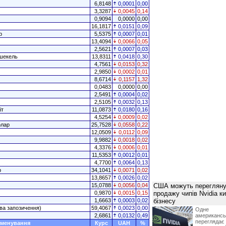
6,8148
0,0001
0,00
3,3287
0,0045
0,14
0,9094
0,0000
0,00
16,1817
0,0151
0,09
р
5,5375
0,0007
0,01
13,4094
0,0066
0,05
2,5621
0,0007
0,03
 шекель
13,8311
0,0418
0,30
4,7561
0,0153
0,32
2,9850
0,0002
0,01
8,6714
0,1157
1,32
0,0483
0,0000
0,00
2,5491
0,0004
0,02
2,5105
0,0032
0,13
іт
11,0873
0,0180
0,16
4,5254
0,0009
0,02
олар
25,7528
0,0558
0,22
12,0509
0,0112
0,09
9,9882
0,0018
0,02
4,3376
0,0006
0,01
11,5353
0,0012
0,01
4,7700
0,0064
0,13
р
34,1041
0,0071
0,02
13,8657
0,0026
0,02
15,0788
0,0056
0,04
США можуть перегляну
0,9870
0,0015
0,15
продажу чипів Nvidia к
1,6663
0,0003
0,02
бізнесу
ва запозичення)
59,4067
0,0023
0,00
Одне 
2,6861
0,0132
0,49
американ
перегляда
менування
Курс
UAH
%