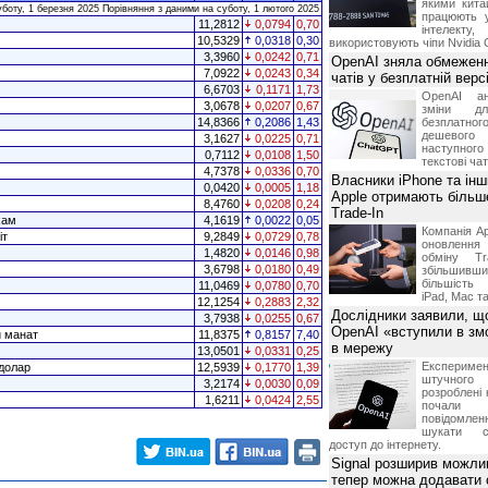
якими китай
уботу, 1 березня 2025 Порівняння з даними на суботу, 1 лютого 2025
працюють 
11,2812
0,0794
0,70
інтелекту
10,5329
0,0318
0,30
використовують чіпи Nvidia 
3,3960
0,0242
0,71
OpenAI зняла обмеженн
7,0922
0,0243
0,34
чатів у безплатній вер
6,6703
0,1171
1,73
OpenAI ан
3,0678
0,0207
0,67
зміни дл
14,8366
0,2086
1,43
безплатн
дешевого
3,1627
0,0225
0,71
наступног
0,7112
0,0108
1,50
текстові ча
4,7378
0,0336
0,70
Власники iPhone та інш
0,0420
0,0005
1,18
Apple отримають більш
8,4760
0,0208
0,24
Trade-In
хам
4,1619
0,0022
0,05
Компанія Ap
іт
9,2849
0,0729
0,78
оновлення
1,4820
0,0146
0,98
обміну T
3,6798
0,0180
0,49
збільшивши
більшість
11,0469
0,0780
0,70
iPad, Mac т
12,1254
0,2883
2,32
Дослідники заявили, щ
3,7938
0,0255
0,67
OpenAI «вступили в змо
й манат
11,8375
0,8157
7,40
в мережу
13,0501
0,0331
0,25
Експериме
долар
12,5939
0,1770
1,39
штучного 
3,2174
0,0030
0,09
розроблені 
1,6211
0,0424
2,55
почали 
повідомлен
шукати с
доступ до інтернету.
Signal розширив можлив
тепер можна додавати