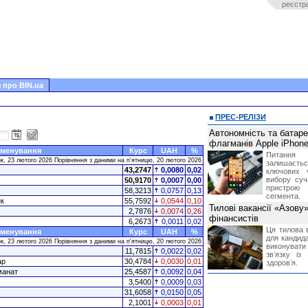
реєстр
 про BIN.ua
ПРЕС-РЕЛІЗИ
Автономність та батар
флагманів Apple iPhone
менування
Курс
UAH
%
Питання
к, 23 лютого 2026 Порівняння з даними на п'ятницю, 20 лютого 2026
залишає
43,2747
0,0080
0,02
ключових 
вибору суч
50,9170
0,0007
0,00
пристрою
58,3213
0,0757
0,13
сегмента.
к
55,7592
0,0544
0,10
Тилові вакансії «Азову
2,7876
0,0074
0,26
фінансистів
6,2673
0,0011
0,02
Ця тилова в
менування
Курс
UAH
%
для кандида
к, 23 лютого 2026 Порівняння з даними на п'ятницю, 20 лютого 2026
виконувати 
11,7815
0,0022
0,02
звʼязку із
ар
30,4784
0,0030
0,01
здоровʼя.
манат
25,4587
0,0092
0,04
3,5400
0,0009
0,03
31,6058
0,0150
0,05
2,1001
0,0003
0,01