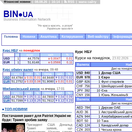
Фінансові новини
|
08.08.26
|
16:14
|
RSS
|
мапа сайту
"Не краса красить, а розум"
Українське прислів'я
Головна
Новини
Аналітика
Котирування
Веб-майстру
Інформація
Курс НБУ
на
понеділок
Курс НБУ
за
курс
uah
%
Курси на понеділок,
USD
1
44,7579
0,0047
0,01
EUR
1
51,6148
0,0569
0,11
Валюта
Най
Дані на понеділо
Курс обміну валют
на
вчора
, 09:48
USD
840
1
Долар США
куп.
uah
%
прод.
uah
%
EUR
978
1
Євро
USD
44,4784
0,01
0,01
44,9448
0,01
0,02
EUR
51,2752
0,03
0,06
51,9080
0,01
0,01
GBP
826
1
Фунт стерлінгів
CHF
756
1
Швейцарський фран
Міжбанківський ринок
на
вчора
, 17:01
JPY
392
10
Єна
куп.
uah
%
прод.
uah
%
CNY
156
1
Юань Женьміньбі
USD
44,7500
0,05
0,11
44,7800
0,04
0,09
Валюта
Най
EUR
51,7399
0,13
0,25
51,7612
0,12
0,23
Дані на понеділо
AED
784
1
Дирхам ОАЕ
ТОП-НОВИНИ
AUD
36
1
Австралійський дол
Постачання ракет для Patriot Україні не
AZN
944
1
Азербайджанський 
буде: Трамп зробив заяву
BDT
50
10
Така
Президент США Дональд
CAD
124
1
Канадський долар
Трамп заявив, що
CZK
203
1
Чеська крона
Сполученим Штатам самим