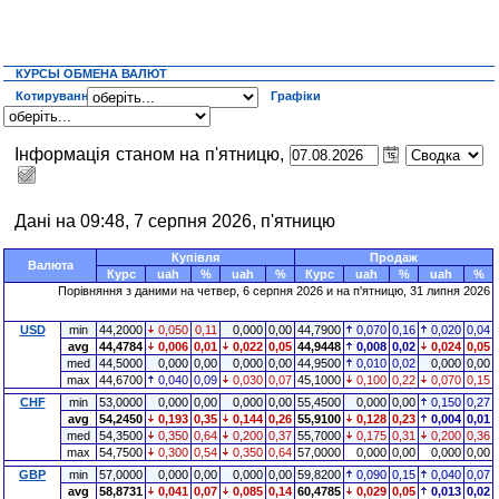
КУРСЫ ОБМЕНА ВАЛЮТ
Котирування
Графіки
Інформація станом на п'ятницю,
Дані на 09:48, 7 серпня 2026, п'ятницю
Купівля
Продаж
Валюта
Курс
uah
%
uah
%
Курс
uah
%
uah
%
Порівняння з даними на четвер, 6 серпня 2026 и на п'ятницю, 31 липня 2026
USD
min
44,2000
0,050
0,11
0,000
0,00
44,7900
0,070
0,16
0,020
0,04
avg
44,4784
0,006
0,01
0,022
0,05
44,9448
0,008
0,02
0,024
0,05
med
44,5000
0,000
0,00
0,000
0,00
44,9500
0,010
0,02
0,000
0,00
max
44,6700
0,040
0,09
0,030
0,07
45,1000
0,100
0,22
0,070
0,15
CHF
min
53,0000
0,000
0,00
0,000
0,00
55,4500
0,000
0,00
0,150
0,27
avg
54,2450
0,193
0,35
0,144
0,26
55,9100
0,128
0,23
0,004
0,01
med
54,3500
0,350
0,64
0,200
0,37
55,7000
0,175
0,31
0,200
0,36
max
54,7500
0,300
0,54
0,350
0,64
57,0000
0,000
0,00
0,000
0,00
GBP
min
57,0000
0,000
0,00
0,000
0,00
59,8200
0,090
0,15
0,040
0,07
avg
58,8731
0,041
0,07
0,085
0,14
60,4785
0,029
0,05
0,013
0,02