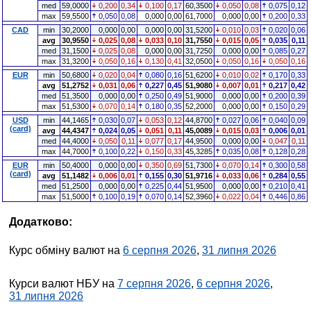
med
59,0000
0,200
0,34
0,100
0,17
60,3500
0,050
0,08
0,075
0,12
max
59,5500
0,050
0,08
0,000
0,00
61,7000
0,000
0,00
0,200
0,33
CAD
min
30,2000
0,000
0,00
0,000
0,00
31,5200
0,010
0,03
0,020
0,06
avg
30,9550
0,025
0,08
0,033
0,10
31,7550
0,015
0,05
0,035
0,11
med
31,1500
0,025
0,08
0,000
0,00
31,7250
0,000
0,00
0,085
0,27
max
31,3200
0,050
0,16
0,130
0,41
32,0500
0,050
0,16
0,050
0,16
EUR
min
50,6800
0,020
0,04
0,080
0,16
51,6200
0,010
0,02
0,170
0,33
avg
51,2752
0,031
0,06
0,227
0,45
51,9080
0,007
0,01
0,217
0,42
med
51,3500
0,000
0,00
0,250
0,49
51,9000
0,000
0,00
0,200
0,39
max
51,5300
0,070
0,14
0,180
0,35
52,2000
0,000
0,00
0,150
0,29
USD
min
44,1465
0,030
0,07
0,053
0,12
44,8700
0,027
0,06
0,040
0,09
(card)
avg
44,4347
0,024
0,05
0,051
0,11
45,0089
0,015
0,03
0,006
0,01
med
44,4000
0,050
0,11
0,077
0,17
44,9500
0,000
0,00
0,047
0,11
max
44,7000
0,100
0,22
0,150
0,33
45,3285
0,035
0,08
0,128
0,28
EUR
min
50,4000
0,000
0,00
0,350
0,69
51,7300
0,070
0,14
0,300
0,58
(card)
avg
51,1482
0,006
0,01
0,155
0,30
51,9716
0,033
0,06
0,284
0,55
med
51,2500
0,000
0,00
0,225
0,44
51,9500
0,000
0,00
0,210
0,41
max
51,5000
0,100
0,19
0,070
0,14
52,3960
0,022
0,04
0,446
0,86
Додатково:
Курс обміну валют на
6 серпня 2026
,
31 липня 2026
Курси валют НБУ на
7 серпня 2026
,
6 серпня 2026
,
31 липня 2026