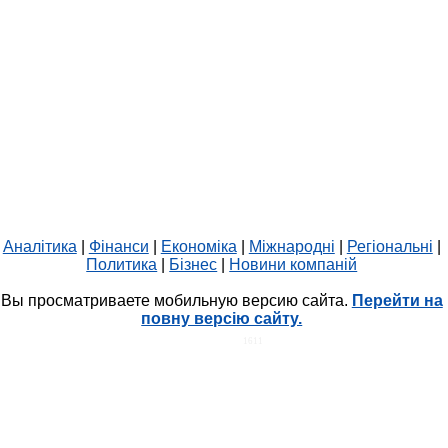
Аналітика
|
Фінанси
|
Економіка
|
Міжнародні
|
Регіональні
|
Политика
|
Бізнес
|
Новини компаній
Вы просматриваете мобильную версию сайта.
Перейти на
повну версію сайту.
HIT.UA
1611