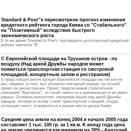
Standard & Poor"s пересмотрело прогноз изменения
кредитного рейтинга города Киева со "Стабильного"
на "Позитивный" вследствие быстрого
экономического роста
В то же время Standard & Poor's подтвердило долгосрочный кредитный
рейтинг эмитента "B".
С Европейской площади на Труханов остров - по
воздуху (Над аркой Дружбы народов может
появиться транспортная станция со смотровой
площадкой, концертным залом и рестораном)
О предстоящей реконструкции Европейской площади мы писали не
раз, недавно, кстати, был объявлен повторный конкурс на лучший
проект ее реконструкции. Проект, предлагаемый строительной
компанией "Вертикаль", по своей смелости и оригинальности не имеет
равных. Особенно впечатляет смотровая башня над аркой Дружбы
народов, которая ко всему станет транспортной станцией, откуда
гуляющие смогут отправляться в разные места центра Киева.
Средняя цена земли на конец 2004 и начало 2005 года
составляет 1 тыс. 100 гр. за 1 кв.м. K концу года цена
на землю увеличится как минимум на 30% - Анатолий