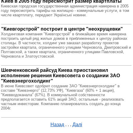
Kиев в 2005 году пересмотрит размер квартплаты
Киевская городская государственная администрация намерена в 2005
году пересмотреть тарифы на жилищно - коммунальные услуги, в том
числе квартплату, передают Українські новини.
"Киевгорстрой" построит в центре "неохрущевки"
Холдинговая компания "Киевгорстрой" в ближайшее время намерена
построить целый ряд жилых домов в приближенных к центру районах
столицы. В частности, холдинг уже заказал разработку проектов
застройки квартала, ограниченного улицами Черновола, Дмитровский и
Полтавской, а также квартала, ограниченного улицами Павловской,
Черновола и Златоустовской.
Шевченковский райсуд Киева приостановил
исполнение решения Киевсовета о создании ЗАО
"Киевэнергохолдинг"
В июне Киевсовет одобрил создание ЗАО "Киевэнергохолдинг" в
составе "Киевэнерго" (12,73% УФ), "Киевгаза" (60% + 1 акция),
"Киевводоканала" (67%). В коммунальной собственности
предполагается оставить 61% акций ЗАО, остальные - реализовать
частным инвесторам. Компанию планировалось создать до конца
2004г.
Назад
. . .
Далі