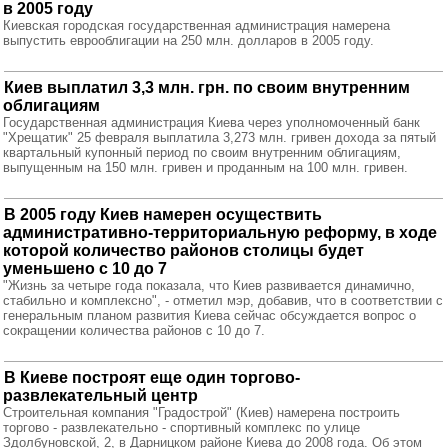
в 2005 году
Киевская городская государственная администрация намерена
выпустить еврооблигации на 250 млн. долларов в 2005 году.
Киев выплатил 3,3 млн. грн. по своим внутренним
облигациям
Государственная администрация Киева через уполномоченный банк
"Хрещатик" 25 февраля выплатила 3,273 млн. гривен дохода за пятый
квартальный купонный период по своим внутренним облигациям,
выпущенным на 150 млн. гривен и проданным на 100 млн. гривен.
В 2005 году Киев намерен осуществить
административно-территориальную реформу, в ходе
которой количество районов столицы будет
уменьшено с 10 до 7
"Жизнь за четыре года показала, что Киев развивается динамично,
стабильно и комплексно", - отметил мэр, добавив, что в соответствии с
генеральным планом развития Киева сейчас обсуждается вопрос о
сокращении количества районов с 10 до 7.
В Киеве построят еще один торгово-
развлекательный центр
Строительная компания "Градострой" (Киев) намерена построить
торгово - развлекательно - спортивный комплекс по улице
Здолбуновской, 2, в Дарницком районе Киева до 2008 года. Об этом