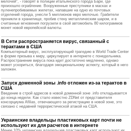
мелочей", - говорят в полиции итальянского города Бари, где
произошло ограбление. Вооруженные преступники в масках и
пуленепробиваемых жилетах, напавшие на одно из почтовых
отделений города, унесли 5 миллионов евро мелочью. Грабители
проникли в хранилище, пробив стену металлическим шаром, и в
считанные мгновения погрузили в свой автомобиль 80 килограммов
монет новой европейской валюты.
В Сети распространяется вирус, связанный с
терактами в США
Компьютерный вирус, эксплуатирующий трагедию в World Trade Center
в форме призыва к миру, циркулирует в интернете с понедельника.
Распространение вируса пока идет достаточно медленно, однако
может ускориться, благодаря эмоциональному аспекту, который в него
заложен.
Запуск доменной зоны .info отложен из-за терактов в
США
Введение в строй адресов в новой доменной зоне .info откладывается
до конца недели. Как стало известно ZDNet от представителя
консорциума Afilias, отвечающего за регистрацию в новой зоне, это
связано с недавней террористической атакой на США.
Украинские владельцы пластиковых карт почти не
используют их для расчетов в интернете
Менее 10% украинских владельцев пластиковых карт используют их