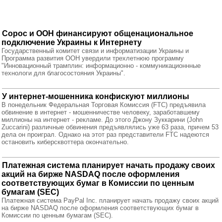
Сорос и ООН финансируют общенациональное
подключение Украины к Интернету
Государственный комитет связи и информатизации Украины и
Программа развития ООН увердили трехлетнюю программу
"Инновационный трамплин: информационно - коммуникационнные
технологи для благосостояния Украины".
У интернет-мошенника конфискуют миллионы
В понедельник Федеральная Торговая Комиссия (FTC) предъявила
обвинение в интернет - мошенничестве человеку, заработавшему
миллионы на интернет - рекламе. До этого Джону Зуккарини (John
Zuccarini) различные обвинения предъявлялись уже 63 раза, причем 53
дела он проиграл. Однако на этот раз представители FTC надеются
остановить киберсквоттера окончательно.
Платежная система планирует начать продажу своих
акций на бирже NASDAQ после оформления
соответствующих бумаг в Комиссии по ценным
бумагам (SEC)
Платежная система PayPal Inc. планирует начать продажу своих акций
на бирже NASDAQ после оформления соответствующих бумаг в
Комиссии по ценным бумагам (SEC).