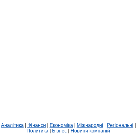
Аналітика
|
Фінанси
|
Економіка
|
Міжнародні
|
Регіональні
|
Политика
|
Бізнес
|
Новини компаній