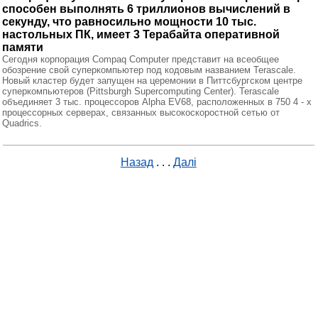
способен выполнять 6 триллионов вычислений в
секунду, что равносильно мощности 10 тыс.
настольных ПК, имеет 3 Терабайта оперативной
памяти
Сегодня корпорация Compaq Computer представит на всеобщее
обозрение свой суперкомпьютер под кодовым названием Terascale.
Новый кластер будет запущен на церемонии в Питтсбургском центре
суперкомпьютеров (Pittsburgh Supercomputing Center). Terascale
объединяет 3 тыс. процессоров Alpha EV68, расположенных в 750 4 - х
процессорных серверах, связанных высокоскоростной сетью от
Quadrics.
Назад
. . .
Далі