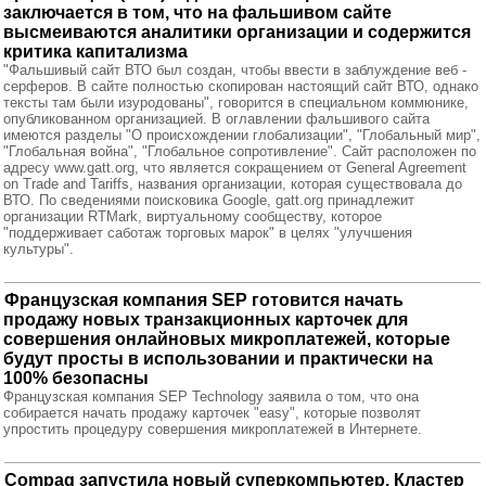
заключается в том, что на фальшивом сайте
высмеиваются аналитики организации и содержится
критика капитализма
"Фальшивый сайт ВТО был создан, чтобы ввести в заблуждение веб -
серферов. В сайте полностью скопирован настоящий сайт ВТО, однако
тексты там были изуродованы", говорится в специальном коммюнике,
опубликованном организацией. В оглавлении фальшивого сайта
имеются разделы "О происхождении глобализации", "Глобальный мир",
"Глобальная война", "Глобальное сопротивление". Сайт расположен по
адресу www.gatt.org, что является сокращением от General Agreement
on Trade and Tariffs, названия организации, которая существовала до
ВТО. По сведениями поисковика Google, gatt.org принадлежит
организации RTMark, виртуальному сообществу, которое
"поддерживает саботаж торговых марок" в целях "улучшения
культуры".
Французская компания SEP готовится начать
продажу новых транзакционных карточек для
совершения онлайновых микроплатежей, которые
будут просты в использовании и практически на
100% безопасны
Французская компания SEP Technology заявила о том, что она
собирается начать продажу карточек "easy", которые позволят
упростить процедуру совершения микроплатежей в Интернете.
Compaq запустила новый суперкомпьютер. Кластер