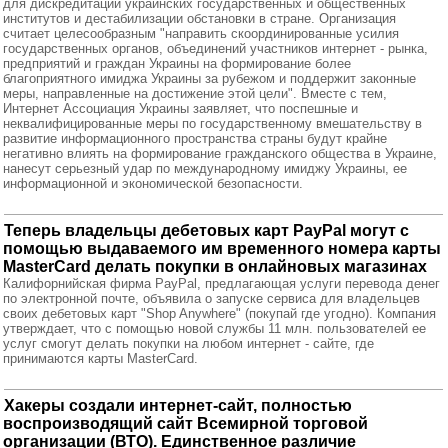
для дискредитации украинских государственных и общественных
институтов и дестабилизации обстановки в стране. Организация
считает целесообразным "направить скоординированные усилия
государственных органов, объединений участников интернет - рынка,
предприятий и граждан Украины на формирование более
благоприятного имиджа Украины за рубежом и поддержит законные
меры, направленные на достижение этой цели". Вместе с тем,
Интернет Ассоциация Украины заявляет, что поспешные и
неквалифицированные меры по государственному вмешательству в
развитие информационного пространства страны будут крайне
негативно влиять на формирование гражданского общества в Украине,
нанесут серьезный удар по международному имиджу Украины, ее
информационной и экономической безопасности.
Теперь владельцы дебетовых карт PayPal могут с
помощью выдаваемого им временного номера карты
MasterCard делать покупки в онлайновых магазинах
Калифорнийская фирма PayPal, предлагающая услуги перевода денег
по электронной почте, объявила о запуске сервиса для владельцев
своих дебетовых карт "Shop Anywhere" (покупай где угодно). Компания
утверждает, что с помощью новой службы 11 млн. пользователей ее
услуг смогут делать покупки на любом интернет - сайте, где
принимаются карты MasterCard.
Хакеры создали интернет-сайт, полностью
воспроизводящий сайт Всемирной торговой
организации (ВТО). Единственное различие