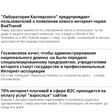
"Лаборатория Касперского" предупреждает
пользователей о появлении нового интернет-червя
BadTransII
Червь распространяется по электронной почте и использует ту же
дыру в защите почтовых клиентов, что и вирусы Nimda и Aliz.
Уязвимость в MS Outlook ведет к тому, что файл, вложенный в письмо,
запускается без ведома пользователя.
Госкомсвязи хочет, чтобы администрирование
национального домена .ua было передано
специализированному предприятию, учредителями
которого станут государство и профессиональные
Интернет-ассоциации
Об этом сообщают Українські Новини со ссылкой на пресс - службу
Госкомсвязи.
70% интернет-платежей в сфере B2C приходится на
оплату услуг "взрослых" сайтов
Борьба с распространением порнографии в интернете родилась
одновременно с виртуальным миром. И сопровождать ей интернет до
конца его дней.