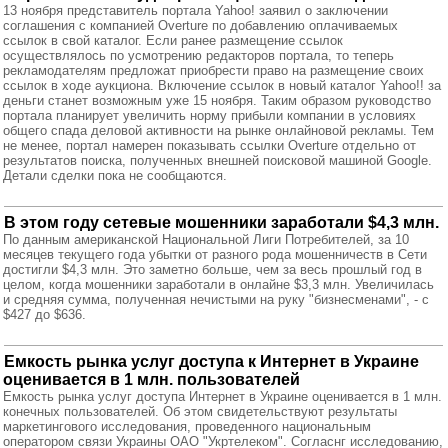
13 ноября представитель портала Yahoo! заявил о заключении
соглашения с компанией Overture по добавлению оплачиваемых
ссылок в свой каталог. Если ранее размещение ссылок
осуществлялось по усмотрению редакторов портала, то теперь
рекламодателям предложат приобрести право на размещение своих
ссылок в ходе аукциона. Включение ссылок в новый каталог Yahoo!! за
деньги станет возможным уже 15 ноября. Таким образом руководство
портала планирует увеличить норму прибыли компании в условиях
общего спада деловой активности на рынке онлайновой рекламы. Тем
не менее, портал намерен показывать ссылки Overture отдельно от
результатов поиска, полученных внешней поисковой машиной Google.
Детали сделки пока не сообщаются.
В этом году сетевые мошенники заработали $4,3 млн.
По данным американской Национальной Лиги Потребителей, за 10
месяцев текущего года убытки от разного рода мошенничеств в Сети
достигли $4,3 млн. Это заметно больше, чем за весь прошлый год в
целом, когда мошенники заработали в онлайне $3,3 млн. Увеличилась
и средняя сумма, полученная нечистыми на руку "бизнесменами", - с
$427 до $636.
Емкость рынка услуг доступа к Интернет в Украине
оценивается в 1 млн. пользователей
Емкость рынка услуг доступа Интернет в Украине оценивается в 1 млн.
конечных пользователей. Об этом свидетельствуют результаты
маркетингового исследования, проведенного национальным
оператором связи Украины ОАО "Укртелеком". Согласнг исследованию,