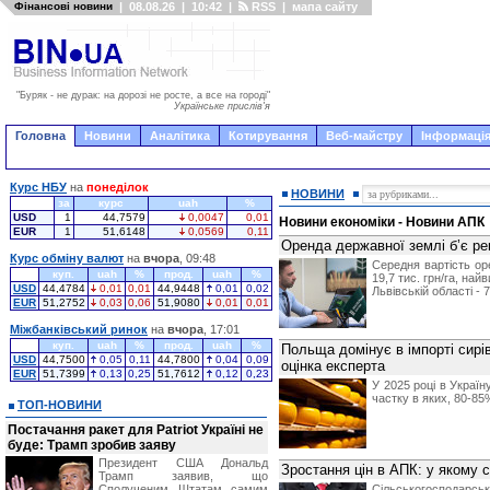
Фінансові новини
|
08.08.26
|
10:42
|
RSS
|
мапа сайту
"Буряк - не дурак: на дорозі не росте, а все на городі"
Українське прислів'я
Головна
Новини
Аналітика
Котирування
Веб-майстру
Інформація
Курс НБУ
на
понеділок
НОВИНИ
за
курс
uah
%
USD
1
44,7579
0,0047
0,01
Новини економіки - Новини АПК
EUR
1
51,6148
0,0569
0,11
Оренда державної землі б’є рек
Курс обміну валют
на
вчора
, 09:48
Середня вартість ор
куп.
uah
%
прод.
uah
%
19,7 тис. грн/га, на
USD
44,4784
0,01
0,01
44,9448
0,01
0,02
Львівській області - 71
EUR
51,2752
0,03
0,06
51,9080
0,01
0,01
Міжбанківський ринок
на
вчора
, 17:01
куп.
uah
%
прод.
uah
%
Польща домінує в імпорті сирі
USD
44,7500
0,05
0,11
44,7800
0,04
0,09
оцінка експерта
EUR
51,7399
0,13
0,25
51,7612
0,12
0,23
У 2025 році в Україн
частку в яких, 80-85
ТОП-НОВИНИ
Постачання ракет для Patriot Україні не
буде: Трамп зробив заяву
Президент США Дональд
Зростання цін в АПК: у якому 
Трамп заявив, що
Сполученим Штатам самим
Сільськогосподарські