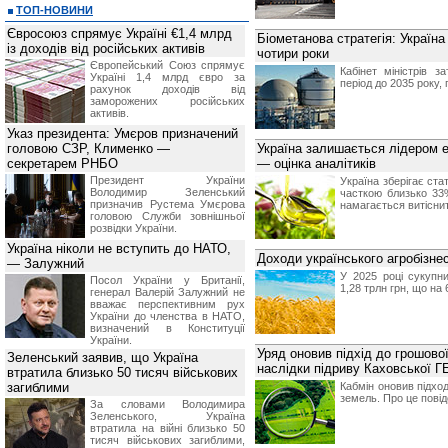
ТОП-НОВИНИ
Євросоюз спрямує Україні €1,4 млрд
Біометанова стратегія: Україна
із доходів від російських активів
чотири роки
Європейський Союз спрямує
Кабінет міністрів 
Україні 1,4 млрд євро за
період до 2035 року,
рахунок доходів від
заморожених російських
активів.
Указ президента: Умєров призначений
головою СЗР, Клименко —
Україна залишається лідером е
секретарем РНБО
— оцінка аналітиків
Президент України
Україна зберігає ста
Володимир Зеленський
часткою близько 33
призначив Pустема Умєрова
намагається витіснит
головою Служби зовнішньої
розвідки України.
Україна ніколи не вступить до НАТО,
Доходи українського агробізне
— Залужний
У 2025 році сукупни
Посол України у Британії,
1,28 трлн грн, що на 
генерал Валерій Залужний не
вважає перспективним рух
України до членства в НАТО,
визначений в Конституції
України.
Уряд оновив підхід до грошово
Зеленський заявив, що Україна
наслідки підриву Каховської Г
втратила близько 50 тисяч військових
загиблими
Кабмін оновив підхо
земель. Про це пові
За словами Володимира
Зеленського, Україна
втратила на війні близько 50
тисяч військових загиблими,