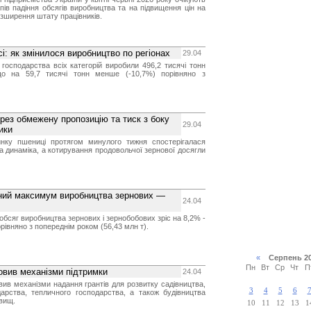
пів падіння обсягів виробництва та на підвищення цін на
озширення штату працівників.
і: як змінилося виробництво по регіонах
29.04
 господарства всіх категорій виробили 496,2 тисячі тонн
що на 59,7 тисячі тонн менше (-10,7%) порівняно з
рез обмежену пропозицію та тиск з боку
29.04
ики
нку пшениці протягом минулого тижня спостерігалася
а динаміка, а котирування продовольчої зернової досягли
чний максимум виробництва зернових —
24.04
і обсяг виробництва зернових і зернобобових зріс на 8,2% -
орівняно з попереднім роком (56,43 млн т).
«
Серпень 2
Пн
Вт
Ср
Чт
П
овив механізми підтримки
24.04
овив механізми надання грантів для розвитку садівництва,
3
4
5
6
дарства, тепличного господарства, а також будівництва
вищ.
10
11
12
13
1