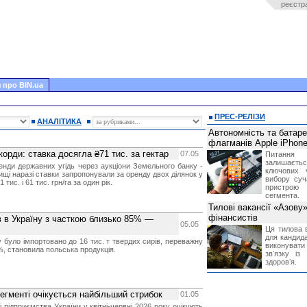
реєстр
 про BIN.ua
ПРЕС-РЕЛІЗИ
АНАЛІТИКА
Автономність та батар
флагманів Apple iPhone
орди: ставка досягла ₴71 тис. за гектар
07.05
Питання
залишає
енди державних угідь через аукціони Земельного банку -
ключових 
йвищі наразі ставки запропонували за оренду двох ділянок у
вибору суч
 тис. і 61 тис. грн/га за один рік.
пристрою
сегмента.
Тилові вакансії «Азову
фінансистів
в в Україну з часткою близько 85% —
05.05
Ця тилова в
для кандида
у було імпортовано до 16 тис. т твердих сирів, переважну
виконувати 
%, становила польська продукція.
звʼязку із
здоровʼя.
сегменті очікується найбільший стрибок
01.05
 підприємства України у квітні-червні 2026 року очікують