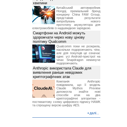
хвилини
Китайський автовиробник
Hongqi, преміальний бренд
концерну China FAW Group,
представив результати
випробувань нового
прототипу акумулятора для
електромобілів із надшвидкою зарядкою.
Смартфони на Android можуть
здорожчати через нову цінову
політику Qualcomm
Qualcomm поки не розкрила,
наскільки подорожчають чіпи,
але для покупців це означає
одне: усі Android-пристрої на
чіпах Snapdragon неминуче
подорожчають.
Anthropic використала Claude для
виявлення раніше невідомих
криптографічних атак
Компанія Anthropic
повідомила, що її модель
Claude Mythos Preview
допомогла знайти нові
способи атак на два
криптографічні алгоритми -
постквантову схему цифрового підпису HAWK
та спрощену версію шифру AES.
•
далі...