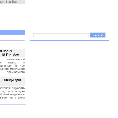
ація
|
ввійти
ея нових
 18 Pro Max
 автономності
ться одним із
чинників під час
асного мобільного
 преміального
»: посади для
акансія підходить
тів, що не можуть
бойові завдання у
 віком чи станом