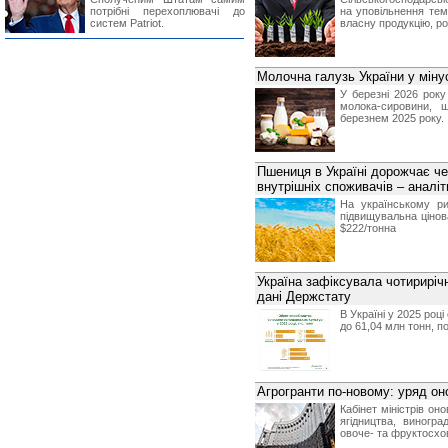
потрібні перехоплювачі до
на уповільнення тем
систем Patriot.
власну продукцію, р
Молочна галузь України у мінус
У березні 2026 року
молока-сировини, 
березнем 2025 року.
Пшениця в Україні дорожчає че
внутрішніх споживачів – аналіт
На українському ри
підвищувальна цінов
$222/тонна
Україна зафіксувала чотирирі
дані Держстату
В Україні у 2025 роц
до 61,04 млн тонн, п
Агрогранти по-новому: уряд он
Кабінет міністрів он
ягідництва, виногра
овоче- та фруктосхо