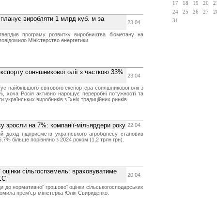
17
18
19
20
2
24
25
26
27
2
 планує виробляти 1 млрд куб. м за
31
23.04
затвердив програму розвитку виробництва біометану на
 повідомило Міністерство енергетики.
кспорту соняшникової олії з часткою 33%
23.04
тус найбільшого світового експортера соняшникової олії з
%, хоча Росія активно нарощує переробні потужності та
и українських виробників з їхніх традиційних ринків.
су зросли на 7%: компанії-мільярдери року
22.04
й дохід підприємств українського агробізнесу становив
6,7% більше порівняно з 2024 роком (1,2 трлн грн).
ї оцінки сільгоспземель: враховуватиме
20.04
ЕС
ди до нормативної грошової оцінки сільськогосподарських
домила прем'єр-міністерка Юлія Свириденко.