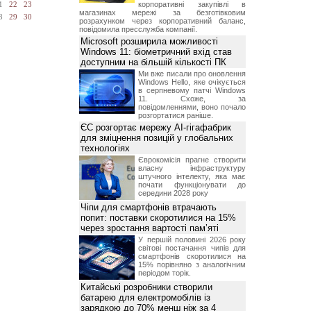
корпоративні закупівлі в
1
22
23
магазинах мережі за безготівковим
8
29
30
розрахунком через корпоративний баланс,
повідомила пресслужба компанії.
Microsoft розширила можливості
Windows 11: біометричний вхід став
доступним на більшій кількості ПК
Ми вже писали про оновлення
Windows Hello, яке очікується
в серпневому патчі Windows
11. Схоже, за
повідомленнями, воно почало
розгортатися раніше.
ЄС розгортає мережу AI-гігафабрик
для зміцнення позицій у глобальних
технологіях
Єврокомісія прагне створити
власну інфраструктуру
штучного інтелекту, яка має
почати функціонувати до
середини 2028 року
Чіпи для смартфонів втрачають
попит: поставки скоротилися на 15%
через зростання вартості пам’яті
У першій половині 2026 року
світові постачання чипів для
смартфонів скоротилися на
15% порівняно з аналогічним
періодом торік.
Китайські розробники створили
батарею для електромобілів із
зарядкою до 70% менш ніж за 4