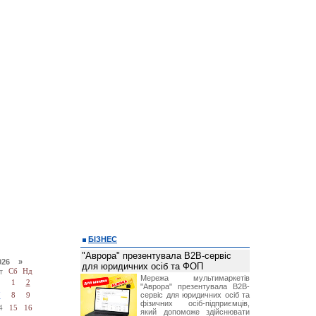
БІЗНЕС
"Аврора" презентувала B2B-сервіс
026 »
для юридичних осіб та ФОП
т
Сб
Нд
Мережа мультимаркетів
1
2
"Аврора" презентувала B2B-
сервіс для юридичних осіб та
7
8
9
фізичних осіб-підприємців,
4
15
16
який допоможе здійснювати