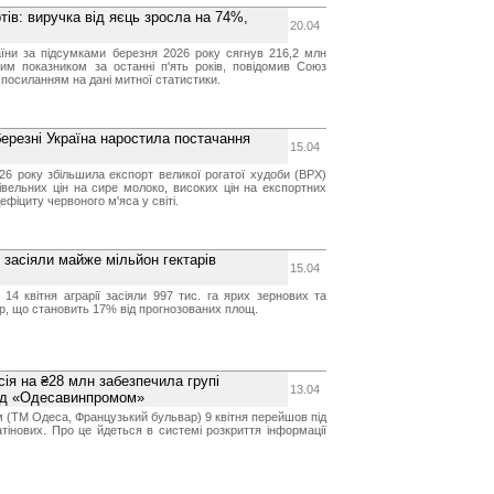
тів: виручка від яєць зросла на 74%,
20.04
аїни за підсумками березня 2026 року сягнув 216,2 млн
им показником за останні п'ять років, повідомив Союз
з посиланням на дані митної статистики.
ерезні Україна наростила постачання
15.04
026 року збільшила експорт великої рогатої худоби (ВРХ)
півельних цін на сире молоко, високих цін на експортних
ефіциту червоного м'яса у світі.
ї засіяли майже мільйон гектарів
15.04
 14 квітня аграрії засіяли 997 тис. га ярих зернових та
р, що становить 17% від прогнозованих площ.
сія на ₴28 млн забезпечила групі
13.04
над «Одесавинпромом»
(ТМ Одеса, Французький бульвар) 9 квітня перейшов під
тінових. Про це йдеться в системі розкриття інформації