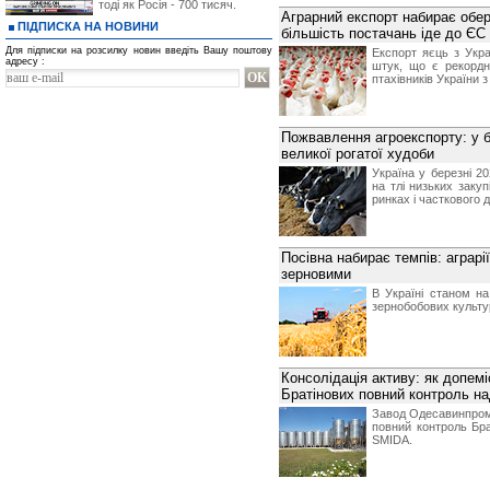
тоді як Росія - 700 тисяч.
Аграрний експорт набирає обер
ПІДПИСКА НА НОВИНИ
більшість постачань іде до ЄС
Для підписки на розсилку новин введіть Вашу поштову
Експорт яєць з Укр
адресу :
штук, що є рекордн
птахівників України 
Пожвавлення агроекспорту: у б
великої рогатої худоби
Україна у березні 2
на тлі низьких заку
ринках і часткового д
Посівна набирає темпів: аграрі
зерновими
В Україні станом на
зернобобових культу
Консолідація активу: як допемі
Братінових повний контроль 
Завод Одесавинпром 
повний контроль Бра
SMIDA.