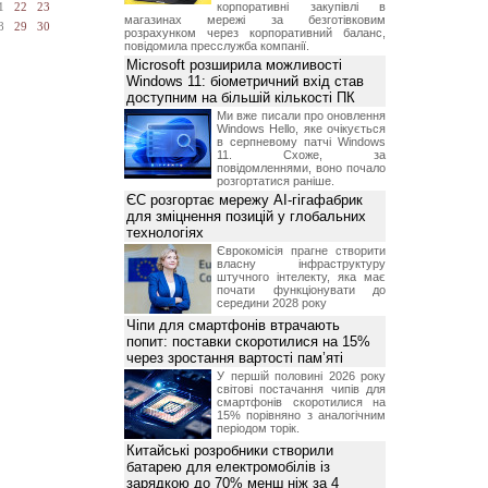
корпоративні закупівлі в
1
22
23
магазинах мережі за безготівковим
8
29
30
розрахунком через корпоративний баланс,
повідомила пресслужба компанії.
Microsoft розширила можливості
Windows 11: біометричний вхід став
доступним на більшій кількості ПК
Ми вже писали про оновлення
Windows Hello, яке очікується
в серпневому патчі Windows
11. Схоже, за
повідомленнями, воно почало
розгортатися раніше.
ЄС розгортає мережу AI-гігафабрик
для зміцнення позицій у глобальних
технологіях
Єврокомісія прагне створити
власну інфраструктуру
штучного інтелекту, яка має
почати функціонувати до
середини 2028 року
Чіпи для смартфонів втрачають
попит: поставки скоротилися на 15%
через зростання вартості пам’яті
У першій половині 2026 року
світові постачання чипів для
смартфонів скоротилися на
15% порівняно з аналогічним
періодом торік.
Китайські розробники створили
батарею для електромобілів із
зарядкою до 70% менш ніж за 4