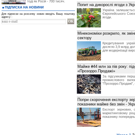
тоді як Росія - 700 тисяч.
Попит на дикорослі ягоди з Ук
ПІДПИСКА НА НОВИНИ
Україна залишаєтьс
Європейського Союзу
Для підписки на розсилку новин введіть Вашу поштову
адресу :
ягоди.
Мінекономіки розкрило, як змі
сектору
Кредитування укра
досягло 3,9 млрд до
для модернізації вир
Майже ₴44 млн за пів року: пі
«Прозорро.Продажі»
За підсумками першо
промислового вило
"Прозорро.Продажі",
Попри скорочення експорту зер
показники майже без змін - Укр
Експорт зернових, 
маркетинговому році
показнику попереднь