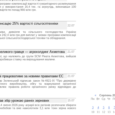
рограми компенсації вартості гуманітарного розмінування
 у використання 16,4 тис. га агроугідь, виконавши 100
вартістю понад 966 млн грн.
енсацію 25% вартості сільгосптехніки
22.07
оміки, довкілля та сільського господарства України
 242,4 млн грн для виплат у межах програми компенсації
ької сільськогосподарської техніки та обладнання.
 великого гравця — агрохолдинг Ахметова
21.07
st, що належить до групи SCM Ріната Ахметова, вийшов
, зробивши ставку на вирощування малини.
їні працюватиме за новими правилами ЄС
21.07
р Зеленський підписав закон №4921-IX "Про державне
ічного виробництва, обігу та маркування органічної
новлює правила роботи органічного ринку відповідно до
«
Серпень 2
Пн
Вт
Ср
Чт
П
вав збір урожаю ранніх зернових
15.07
14 липня 2026 року аграрії всіх регіонів розпочали збирати
3
4
5
6
рнобобові та вже намолотили 3,1 млн тонн зерна нового
10
11
12
13
1