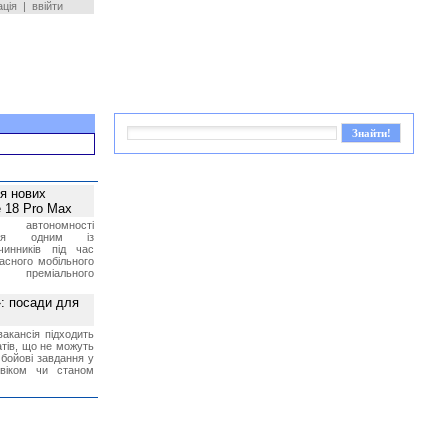
ація
|
ввійти
ея нових
 18 Pro Max
 автономності
ться одним із
чинників під час
асного мобільного
 преміального
»: посади для
акансія підходить
тів, що не можуть
бойові завдання у
 віком чи станом