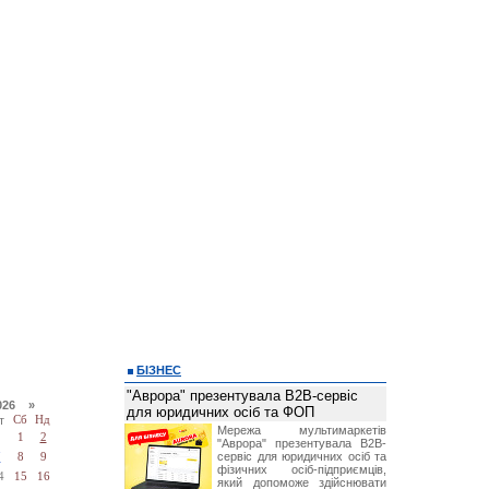
БІЗНЕС
"Аврора" презентувала B2B-сервіс
026 »
для юридичних осіб та ФОП
т
Сб
Нд
Мережа мультимаркетів
1
2
"Аврора" презентувала B2B-
сервіс для юридичних осіб та
7
8
9
фізичних осіб-підприємців,
4
15
16
який допоможе здійснювати