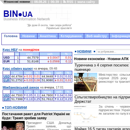
Фінансові новини
|
08.08.26
|
06:39
|
RSS
|
мапа сайту
"Де руки й охота, там скора робота"
Українське прислів'я
Головна
Новини
Аналітика
Котирування
Веб-майстру
Інформація
Курс НБУ
на
понеділок
НОВИНИ
за
курс
uah
%
USD
1
44,7579
0,0047
0,01
Новини економіки - Новини АПК
EUR
1
51,6148
0,0569
0,11
Туреччина з 4 серпня посилює 
Курс обміну валют
на
вчора
, 09:48
пшеницю
куп.
uah
%
прод.
uah
%
Міністерство сільсь
USD
44,4784
0,01
0,01
44,9448
0,01
0,02
серпня 2026 року п
EUR
51,2752
0,03
0,06
51,9080
0,01
0,01
реекспорт та транзит
Міжбанківський ринок
на
вчора
, 17:01
куп.
uah
%
прод.
uah
%
USD
44,7500
0,05
0,11
44,7800
0,04
0,09
Сільгоспвиробництво на підпри
EUR
51,7399
0,13
0,25
51,7612
0,12
0,23
Держстат
За січень - червен
ТОП-НОВИНИ
підприємствах Україн
як загалом по галузі
Постачання ракет для Patriot Україні не
буде: Трамп зробив заяву
Президент США Дональд
Трамп заявив, що
Майже 16,5 тисяч гектарів агро
Сполученим Штатам самим