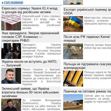
ТОП-НОВИНИ
Євросоюз спрямує Україні €1,4 млрд
Експорт української пшениці з
із доходів від російських активів
USDA
Європейський Союз спрямує
Міністерство сільс
Україні 1,4 млрд євро за
балансу основних 
рахунок доходів від
збільшило прогноз щ
заморожених російських
активів.
Указ президента: Умєров призначений
головою СЗР, Клименко —
Після атак РФ термінал Kernel
секретарем РНБО
операції
Президент України
Портові активи Керн
Володимир Зеленський
липня під час масов
призначив Pустема Умєрова
головою Служби зовнішньої
розвідки України.
Україна ніколи не вступить до НАТО,
Польща не підтримала скасува
— Залужний
агропродукцію
Посол України у Британії,
Польща наразі не ба
генерал Валерій Залужний не
імпорт окремих виді
вважає перспективним рух
польському аграрном
України до членства в НАТО,
визначений в Конституції
України.
Зеленський заявив, що Україна
Пшениця на світових ринках по
втратила близько 50 тисяч військових
загиблими
Світові ціни на пш
зважають на ризик 
За словами Володимира
ударів по території Ро
Зеленського, Україна
втратила на війні близько 50
тисяч військових загиблими,