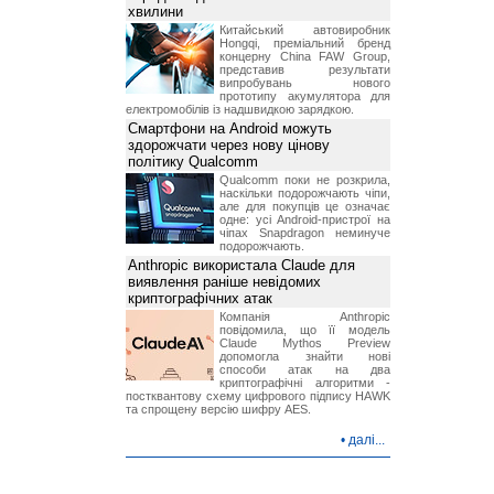
хвилини
Китайський автовиробник
Hongqi, преміальний бренд
концерну China FAW Group,
представив результати
випробувань нового
прототипу акумулятора для
електромобілів із надшвидкою зарядкою.
Смартфони на Android можуть
здорожчати через нову цінову
політику Qualcomm
Qualcomm поки не розкрила,
наскільки подорожчають чіпи,
але для покупців це означає
одне: усі Android-пристрої на
чіпах Snapdragon неминуче
подорожчають.
Anthropic використала Claude для
виявлення раніше невідомих
криптографічних атак
Компанія Anthropic
повідомила, що її модель
Claude Mythos Preview
допомогла знайти нові
способи атак на два
криптографічні алгоритми -
постквантову схему цифрового підпису HAWK
та спрощену версію шифру AES.
•
далі...