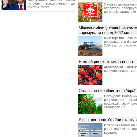
потрібні перехоплювачі до
У межах державної п
систем Patriot.
оператори повернули
договорів загальною 
Мінекономіки: у травні на комп
спрямували понад ₴242 млн
Міністерство екон
перерахувало банкам
25% вартості українс
Ягідний ринок отримав нового
Агрохолдинг HarvEa
на ринок ягідництва
Органічне виробництво в Укра
Президент Володими
регулювання орган
продукції", який о
стандартів ЄС.
У всіх регіонах України старту
В Україні станом на 
ранні зернові та зе
врожаю.