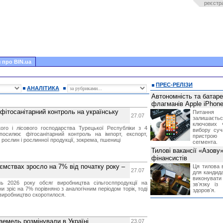
реєстр
 про BIN.ua
ПРЕС-РЕЛІЗИ
АНАЛІТИКА
Автономність та батар
флагманів Apple iPhone
фітосанітарний контроль на українську
Питання
27.07
залишає
ключових 
кого і лісового господарства Турецької Республіки з 4
вибору суч
осилює фітосанітарний контроль на імпорт, експорт,
пристрою
 рослин і рослинної продукції, зокрема, пшениці
сегмента.
Тилові вакансії «Азову
фінансистів
ємствах зросло на 7% від початку року –
Ця тилова в
27.07
для кандида
виконувати 
ь 2026 року обсяг виробництва сільгосппродукції на
звʼязку із
и зріс на 7% порівняно з аналогічним періодом торік, тоді
здоровʼя.
 виробництво скоротилося.
земель розмінували в Україні
23.07