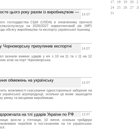
17
18
19
20
2
24
25
26
27
2
росте цього року разом із виробництвом —
31
14.07
ького господарства США (USDA) в оновленому прогнозі
сільгоспультур на 2026/2027 маркетинговий рік (МР)
одо обсягу виробництва та експорту української пшениці.
 у Чорноморську призупинив експортні
14.07
ел зазнали важких ударів у ніч з 10 на 11 та з 11 на 12
аних атак на порт Чорноморська.
ння обмежень на українську
14.07
чить можливості скасування односторонньої заборони на
в української агропродукції, оскільки це може зашкодити
у ринку та місцевим виробникам.
дорожчала на тлі ударів України по РФ
13.07
еницю зросли у п'ятницю, 10 липня, оскільки трейдери
можливих перебоїв із постачанням на тлі українських
сії.