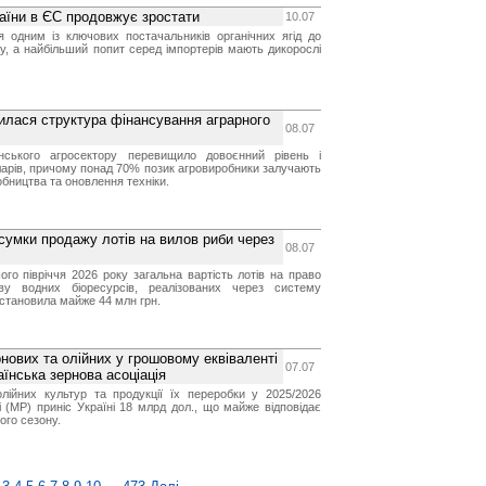
раїни в ЄС продовжує зростати
10.07
я одним із ключових постачальників органічних ягід до
, а найбільший попит серед імпортерів мають дикорослі
нилася структура фінансування аграрного
08.07
їнського агросектору перевищило довоєнний рівень і
ларів, причому понад 70% позик агровиробники залучають
обництва та оновлення техніки.
дсумки продажу лотів на вилов риби через
08.07
го півріччя 2026 року загальна вартість лотів на право
ву водних біоресурсів, реалізованих через систему
 становила майже 44 млн грн.
нових та олійних у грошовому еквіваленті
07.07
аїнська зернова асоціація
олійних культур та продукції їх переробки у 2025/2026
 (МР) приніс Україні 18 млрд дол., що майже відповідає
ого сезону.