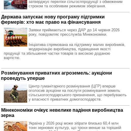
затверджує переліки сільгосппродукції з обмеженим
строком та особливим режимом зберігання.
Держава запускає нову програму підтримки
фермерів: хто має право на фінансування
Заявки приймаються через ДАР до 14 червня 2026
року, повідомляє пресслужба Мінекономіки.
Ініціатива спрямована на підтримку малих виробників,
модернізацію виробництва, підвищення якості
продукції та збільшення частки товарів із високою доданою
вартістю.
Розмінування приватних агроземель: аукціони
проведуть уперше
Центр гуманітарного розмінування (ЦГР) вперше
оголосив аукціони на послуги розмінування земель
сільськогосподарського призначення, що перебувають
у власності приватних домогосподарств.
Мінекономіки очікує невелике падіння виробництва
зерна
Україна у 2026 році може зібрати близько 60,4 млн
тонн зернових культур, що трохи менше за торішній