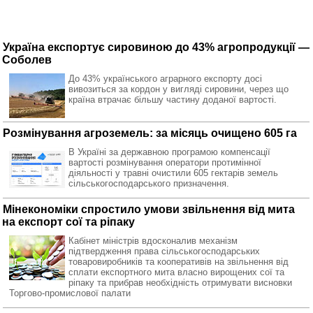
Україна експортує сировиною до 43% агропродукції —
Соболев
До 43% українського аграрного експорту досі
вивозиться за кордон у вигляді сировини, через що
країна втрачає більшу частину доданої вартості.
Розмінування агроземель: за місяць очищено 605 га
В Україні за державною програмою компенсації
вартості розмінування оператори протимінної
діяльності у травні очистили 605 гектарів земель
сільськогосподарського призначення.
Мінекономіки спростило умови звільнення від мита
на експорт сої та ріпаку
Кабінет міністрів вдосконалив механізм
підтвердження права сільськогосподарських
товаровиробників та кооперативів на звільнення від
сплати експортного мита власно вирощених сої та
ріпаку та прибрав необхідність отримувати висновки
Торгово-промислової палати