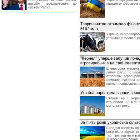
потрібні перехоплювачі до
підтримку фермерів
систем Patriot.
Тваринництво отримало фінан
₴167 млн
Українські агровиро
утримання великої ро
"Кернел" уперше залучив понад
агровиробників на свої елеват
Елеваторна мережа 
липня 2025р по черв
сторонніх агровироб
компанія відкрила св
послуг, повідомила 
Україна наростила запаси зерно
Станом на 1 червн
становили 9,5 млн 
минулого року.
За п’ять років українська сіл
Середня вартість одн
років після відкриття
тис. грн, йдеться в
землекористування