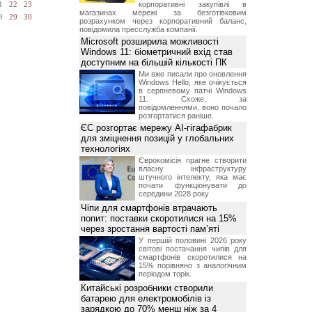
корпоративні закупівлі в
1
22
23
магазинах мережі за безготівковим
8
29
30
розрахунком через корпоративний баланс,
повідомила пресслужба компанії.
Microsoft розширила можливості
Windows 11: біометричний вхід став
доступним на більшій кількості ПК
Ми вже писали про оновлення
Windows Hello, яке очікується
в серпневому патчі Windows
11. Схоже, за
повідомленнями, воно почало
розгортатися раніше.
ЄС розгортає мережу AI-гігафабрик
для зміцнення позицій у глобальних
технологіях
Єврокомісія прагне створити
власну інфраструктуру
штучного інтелекту, яка має
почати функціонувати до
середини 2028 року
Чіпи для смартфонів втрачають
попит: поставки скоротилися на 15%
через зростання вартості пам’яті
У першій половині 2026 року
світові постачання чипів для
смартфонів скоротилися на
15% порівняно з аналогічним
періодом торік.
Китайські розробники створили
батарею для електромобілів із
зарядкою до 70% менш ніж за 4