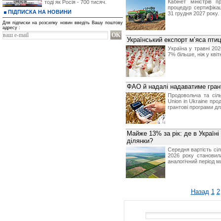
Кабінет міністрів 
тоді як Росія - 700 тисяч.
процедур сертифікаці
ПІДПИСКА НА НОВИНИ
31 грудня 2027 року.
Для підписки на розсилку новин введіть Вашу поштову
адресу :
Український експорт м’яса птиц
Україна у травні 202
7% більше, ніж у квітн
ФАО й надалі надаватиме гран
Продовольча та сіл
Union in Ukraine про
грантові програми дл
Майже 13% за рік: де в Україні
ділянки?
Середня вартість сіл
2026 року становил
аналогічний період м
Назад
1
2