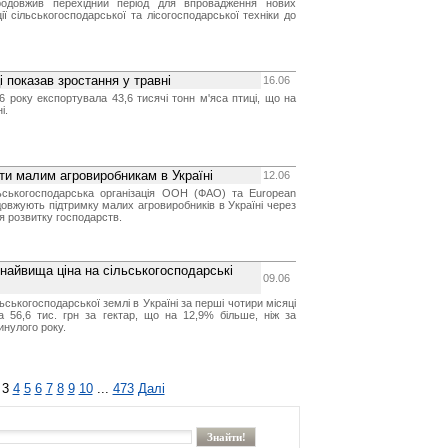
продовжив перехідний період для впровадження нових
ї сільськогосподарської та лісогосподарської техніки до
і показав зростання у травні
16.06
6 року експортувала 43,6 тисячі тонн м'яса птиці, що на
і.
ти малим агровиробникам в Україні
12.06
ьськогосподарська організація ООН (ФАО) та European
довжують підтримку малих агровиробників в Україні через
я розвитку господарств.
 найвища ціна на сільськогосподарські
09.06
ьськогосподарської землі в Україні за перші чотири місяці
а 56,6 тис. грн за гектар, що на 12,9% більше, ніж за
инулого року.
3
4
5
6
7
8
9
10
...
473
Далі