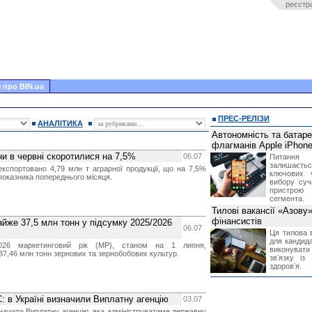
реєстр
 про BIN.ua
ПРЕС-РЕЛІЗИ
АНАЛІТИКА
Автономність та батар
флагманів Apple iPhone
ни в червні скоротилися на 7,5%
06.07
Питання
залишає
експортовано 4,79 млн т аграрної продукції, що на 7,5%
ключових 
показника попереднього місяця.
вибору суч
пристрою
сегмента.
Тилові вакансії «Азову
фінансистів
йже 37,5 млн тонн у підсумку 2025/2026
06.07
Ця тилова в
для кандида
2026 маркетинговий рік (МР), станом на 1 липня,
виконувати 
37,46 млн тонн зернових та зернобобових культур.
звʼязку із
здоровʼя.
ЄС: в Україні визначили Виплатну агенцію
03.07
значила Виплатну агенцію, яка адмініструватиме державну