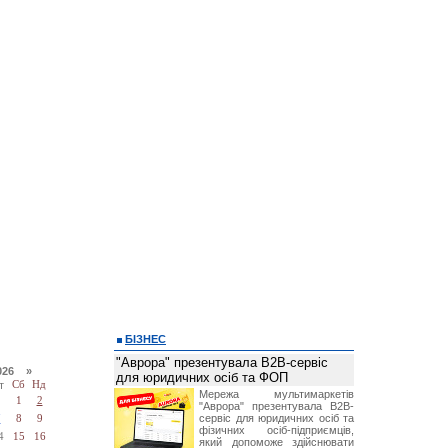
БІЗНЕС
"Аврора" презентувала B2B-сервіс
026 »
для юридичних осіб та ФОП
т
Сб
Нд
Мережа мультимаркетів
1
2
"Аврора" презентувала B2B-
сервіс для юридичних осіб та
7
8
9
фізичних осіб-підприємців,
4
15
16
який допоможе здійснювати