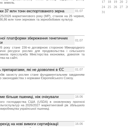
17
18
19
20
2
их земель.
24
25
26
27
2
ки 37 млн тонн експортованого зерна
01.07
31
025/2026 маркетингового року (МР), станом на 26 червня,
36,86 млн тонн зернових та зернобобових культур.
ьної платформи збереження генетичних
01.07
ки
026 року стане 156-ю договірною стороною Міжнародного
ичні ресурси рослин для продовольства і сільського
домила пресслужба Міністерства економіки, довкілля та
тва на сайті.
ь препаратами, які не дозволені в ЄС
01.07
бів захисту рослин стане фундаментальним завданням
ого законодавства з нормами Європейського Союзу.
ме більше пшениці, ніж очікували
16.06
ького господарства США (USDA) в оновленому прогнозі
льгоспультур на 2026/2027 маркетинговий рік збільшило
 виробництва української пшениці.
рехід на нові вимоги сертифікації
16.06