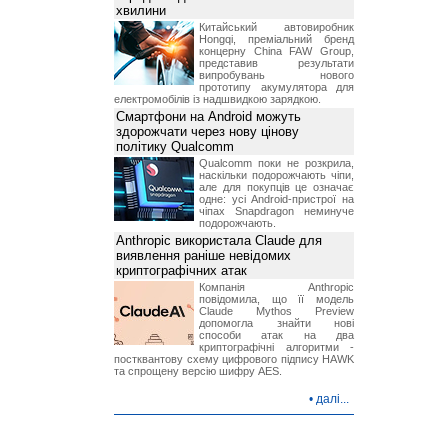
хвилини
Китайський автовиробник
Hongqi, преміальний бренд
концерну China FAW Group,
представив результати
випробувань нового
прототипу акумулятора для
електромобілів із надшвидкою зарядкою.
Смартфони на Android можуть
здорожчати через нову цінову
політику Qualcomm
Qualcomm поки не розкрила,
наскільки подорожчають чіпи,
але для покупців це означає
одне: усі Android-пристрої на
чіпах Snapdragon неминуче
подорожчають.
Anthropic використала Claude для
виявлення раніше невідомих
криптографічних атак
Компанія Anthropic
повідомила, що її модель
Claude Mythos Preview
допомогла знайти нові
способи атак на два
криптографічні алгоритми -
постквантову схему цифрового підпису HAWK
та спрощену версію шифру AES.
•
далі...