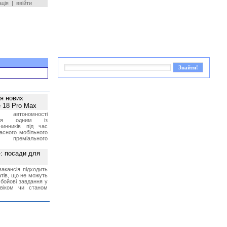
ація
|
ввійти
ея нових
 18 Pro Max
 автономності
ться одним із
чинників під час
асного мобільного
 преміального
»: посади для
акансія підходить
тів, що не можуть
бойові завдання у
 віком чи станом