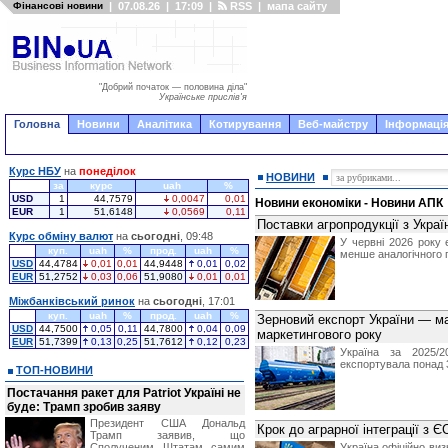
Фінансові новини
|
07.08.26
|
17:09
|
RSS
|
мапа сайту
"Добрий початок — половина діла"
Українське прислів'я
Головна
Новини
Аналітика
Котирування
Веб-майстру
Інформація
Курс НБУ
на
понеділок
НОВИНИ
за
курс
uah
%
USD
1
44,7579
0,0047
0,01
Новини економіки - Новини АПК
EUR
1
51,6148
0,0569
0,11
Поставки агропродукції з Украї
Курс обміну валют
на
сьогодні
, 09:48
У червні 2026 року 
куп.
uah
%
прод.
uah
%
менше аналогічного 
USD
44,4784
0,01
0,01
44,9448
0,01
0,02
EUR
51,2752
0,03
0,06
51,9080
0,01
0,01
Міжбанківський ринок
на
сьогодні
, 17:01
куп.
uah
%
прод.
uah
%
Зерновий експорт України — ма
USD
44,7500
0,05
0,11
44,7800
0,04
0,09
маркетингового року
EUR
51,7399
0,13
0,25
51,7612
0,12
0,23
Україна за 2025/
експортувала понад 
ТОП-НОВИНИ
Постачання ракет для Patriot Україні не
буде: Трамп зробив заяву
Президент США Дональд
Крок до аграрної інтеграції з 
Трамп заявив, що
Сполученим Штатам самим
Україна офіційно ви