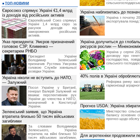
сільськогосподарськ
ТОП-НОВИНИ
Євросоюз спрямує Україні €1,4 млрд
Україна наблизилась до познач
із доходів від російських активів
Україна з початку 2
Європейський Союз спрямує
експортувала понад 
Україні 1,4 млрд євро за
рахунок доходів від
заморожених російських
активів.
Указ президента: Умєров призначений
Україна долучиться до глобал
головою СЗР, Клименко —
ресурсів рослин — Мінекономі
секретарем РНБО
Україна у серпні 2
договору про генет
Президент України
господарства, пові
Володимир Зеленський
сільського господарс
призначив Pустема Умєрова
головою Служби зовнішньої
розвідки України.
40% полів в Україні обробляют
Україна ніколи не вступить до НАТО,
Реформа ринку засо
— Залужний
гармонізації аграрн
Посол України у Британії,
генерал Валерій Залужний не
вважає перспективним рух
України до членства в НАТО,
визначений в Конституції
Прогноз USDA: Україна збирати
України.
Зеленський заявив, що Україна
Міністерство сільс
балансу основних сі
втратила близько 50 тисяч військових
прогноз щодо обсягу
загиблими
За словами Володимира
Зеленського, Україна
втратила на війні близько 50
Для агротехніки продовжили пе
тисяч військових загиблими,