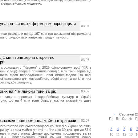
 за європейською моделлю.
сування: виплати фермерам перевищили
03.07
бники отримали понад 167 млн грн державної підтримки на
гатої худоби всіх напрямів продуктивності.
 1 млн тонн зерна сторонніх
03.07
ори
агрохолдингу "Кернел" у 2026 фінансовому році (ФР, з
ень 2026р) вперше прийняла понад 1 млн тонн зерна від
ників після впровадження нової бізнес-моделі, за якої
ої елеватори для комерційного зберігання та логістичних
пресслужба холдингу.
вих на 4 мільйони тонн за рік
03.07
я запаси зернових і зернобобових культур в Україні
тонн, що на 4 млн тонн більше, ніж на аналогічну дату
«
Серпень 2
Пн
Вт
Ср
Чт
П
ьгоспземля подорожчала майже в три рази
02.07
ого гектара сільськогосподарської землі в Україні за п'ять
3
4
5
6
 ринку зросла майже утричі - з близько 30 тис. грн до 87,9
 аналітичному огляді Центру досліджень продовольства та
10
11
12
13
1
 KSE, присвяченому п'ятій річниці відкриття ринку