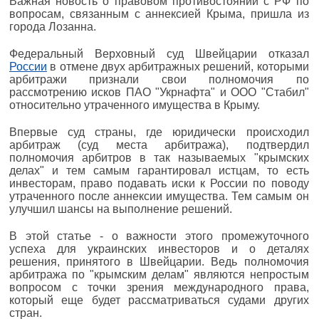
Важная новость о правовом противостоянии с РФ по
вопросам, связанным с аннексией Крыма, пришла из
города Лозанна.
Федеральный Верховный суд Швейцарии отказал
России
в отмене двух арбитражных решений, которыми
арбитражи признали свои полномочия по
рассмотрению исков ПАО "Укрнафта" и ООО "Стабил"
относительно утраченного имущества в Крыму.
Впервые суд страны, где юридически происходил
арбитраж (суд места арбитража), подтвердил
полномочия арбитров в так называемых "крымских
делах" и тем самым гарантировал истцам, то есть
инвесторам, право подавать иски к России по поводу
утраченного после аннексии имущества. Тем самым он
улучшил шансы на выполнение решений.
В этой статье - о важности этого промежуточного
успеха для украинских инвесторов и о деталях
решения, принятого в Швейцарии. Ведь полномочия
арбитража по "крымским делам" являются непростым
вопросом с точки зрения международного права,
который еще будет рассматриваться судами других
стран.