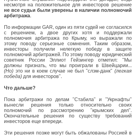
несмотря на положительное для инвесторов решение
не все судьи были уверены в наличии полномочий
арбитража
.
По информации GAR, один из пяти судей не согласился
с решением, а двое других хотя и поддержали
полномочия арбитража по Крыму, но выражали по
этому поводу серьезные сомнения. Таким образом,
инвесторы получили нелегкую победу в защите
полномочий арбитражей. По этому поводу юридический
советник России Эллиот Гейзингер отметил: "Мы
должны признать, что мы проиграли в Швейцарии...
(Но)
это ни в коем случае не был "слэм-данк"
(легкая
победа)
для инвесторов".
Что дальше?
Пока арбитражи по делам "Стабила" и "Укрнафты"
вынесли решения только относительно своих
полномочий по рассмотрению "крымских дел".
Окончательные решения по существу требований
инвесторов еще впереди.
Эти решения позже могут быть обжалованы Россией в