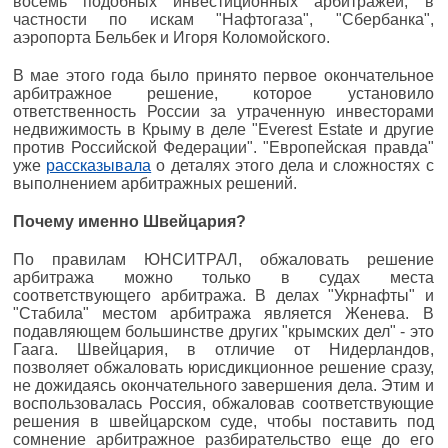
восемь подобных инвестиционных арбитражей, в
частности по искам "Нафтогаза", "Сбербанка",
аэропорта Бельбек и Игоря Коломойского.
В мае этого года было принято первое окончательное
арбитражное решение, которое установило
ответственность России за утраченную инвесторами
недвижимость в Крыму в деле "Everest Estate и другие
против Российской Федерации". "Европейская правда"
уже
рассказывала
о деталях этого дела и сложностях с
выполнением арбитражных решений.
Почему именно Швейцария?
По правилам ЮНСИТРАЛ, обжаловать решение
арбитража можно только в судах места
соответствующего арбитража. В делах "Укрнафты" и
"Стабила" местом арбитража является Женева. В
подавляющем большинстве других "крымских дел" - это
Гаага. Швейцария, в отличие от Нидерландов,
позволяет обжаловать юрисдикционное решение сразу,
не дожидаясь окончательного завершения дела. Этим и
воспользовалась Россия, обжаловав соответствующие
решения в швейцарском суде, чтобы поставить под
сомнение арбитражное разбирательство еще до его