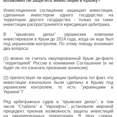
Возможно ли защитить инвестиции в Крыму?
Инвестиционное соглашение защищает инвестиции,
сделанные инвестором одного государства на
территории другого государства - только на такие
инвестиции распространяется юрисдикция арбитража.
В "крымских делах" украинские компании
инвестировали в Крым до 2014 года, когда он еще был
под украинским контролем. По этому поводу возникает
два вопроса:
(1) можно ли считать оккупированный Крым де-факто
"территорией" России в понимании Соглашения (и не
будет ли это означать признание аннексии);
(2) препятствует ли юрисдикции трибунала тот факт, что
инвестиции изначально были сделаны в Крыму под
украинским контролем, то есть "украинцами в
Украине"?
Ряд арбитражных судов в "крымских делах", в том
числе "Стабила" и "Укрнафты", установили мировой
прецедент, признав возможность защиты инвестиций
на оккупированных территориях. В двух словах,