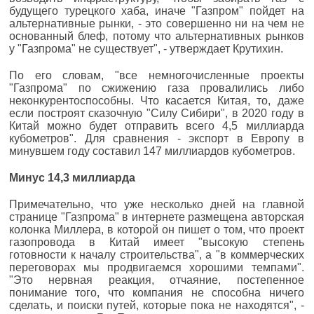
будущего турецкого хаба, иначе "Газпром" пойдет на
альтернативные рынки, - это совершенно ни на чем не
основанный блеф, потому что альтернативных рынков
у "Газпрома" не существует", - утверждает Крутихин.
По его словам, "все немногочисленные проекты
"Газпрома" по сжижению газа провалились либо
неконкурентоспособны. Что касается Китая, то, даже
если построят сказочную "Силу Сибири", в 2020 году в
Китай можно будет отправить всего 4,5 миллиарда
кубометров". Для сравнения - экспорт в Европу в
минувшем году составил 147 миллиардов кубометров.
Минус 14,3 миллиарда
Примечательно, что уже несколько дней на главной
странице "Газпрома" в интернете размещена авторская
колонка Миллера, в которой он пишет о том, что проект
газопровода в Китай имеет "высокую степень
готовности к началу строительства", а "в коммерческих
переговорах мы продвигаемся хорошими темпами".
"Это нервная реакция, отчаяние, постепенное
понимание того, что компания не способна ничего
сделать, и поиски путей, которые пока не находятся", -