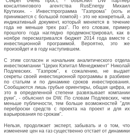
"Секрет очень прост, - объяснил DW партнер
консалтингового агентства RusEnergy Михаил
Крутихин. - Инвестпрограмма "Газпрома" (хоть и
принимается с большой помпой) - это не конкретный, а
индикативный документ, который меняется в течение
года не меньше трех раз". По его словам, пример
прошлого года наглядно продемонстрировал, как в
ноябре пересматривался бюджет 2014 года вместе с
инвестиционной программой. Вероятно, это же
произойдет и в году наступившем.
С этим согласен и начальник аналитического отдела
инвесткомпании "Церих Кэпитал Менеджмент" Николай
Подлевских. "Газпром", к сожалению, не выдает
секреты своей инвестиционной программы в разбивке
по статьям и по динамике сроков инвестирования.
Сообщаются лишь грубые ориентиры, общая цифра, и
это в определенной степени развязывает компании
руки", - объяснил он DW. По словам Подлевских, чем
меньше публичности, тем больше возможностей "для
переброски средств с проекта на проект и для их
варьирования по срокам".
Нельзя, продолжает эксперт, забывать и о том, что
изменение цен на газ существенно отстает от динамики