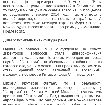
цен на нефть - примерно на 6-9 месяцев. "Если
посмотреть на цены на поставляемый в Германию газ,
то сегодня мы увидим снижение всего на 15 процентов
по сравнению с весной 2014 года. Так что пока в
полной мере падение цен на нефть не отработано. А
вот через несколько месяцев картина будет яснее, и
можно будет корректировать программу", - указывает
Подлевских.
Диверсификация как фигура речи
Одним из заявленных к обсуждению на совете
директоров вопросов стала диверсификация
экспортных маршрутов. По итогам мероприятия пресс-
служба "Газпрома" опубликовала сообщение, из
которого следует, что основными проектами тут должны
стать "Турецкий поток", "западный" и "восточный"
маршруты поставок в Китай, а также СПГ-мощности.
Михаил Крутихин считает, что в реальности
полноценных альтернатив экспорту в Европу у
"Газпрома" нет. "Когда Алексей Миллер (председатель
правления "Газпрома". - Ред.) выдвигает ультиматум
европейцам о том, что они должны как можно быстрее
возводить инфраструктуру, чтобы забирать газ с