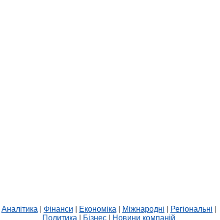
Аналітика
|
Фінанси
|
Економіка
|
Міжнародні
|
Регіональні
|
Политика
|
Бізнес
|
Новини компаній