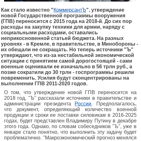
Как стало известно "
КоммерсантЪ
", утверждение
новой Государственной программы вооружения
(ГПВ) переносится с 2015 года на 2018-й. До сих пор
расходы на закупку техники для армии, наряду с
социальными расходами, оставались
неприкосновенной статьей бюджета. На разных
уровнях - в Кремле, в правительстве, в Минобороны -
их обещали не сокращать. Но теперь источники "Ъ"
утверждают, что из-за нестабильной экономической
ситуации с принятием самой дорогостоящей - сами
военные оценивали ее изначально в 56 трлн руб., а
позже сократили до 30 трлн - госпрограммы решили
повременить. Усилия будут сконцентрированы на
выполнении ГПВ 2011-2020 годов.
О том, что утверждение новой ГПВ переносится на
2018 год, "Ъ" рассказали источники в правительстве и
администрации президента
России
. Предполагалось,
что документ, определяющий количество военной
продукции и сроки ее поставки силовикам в 2016-2025
годах, будет представлен Владимиру Путину в декабре
этого года. Однако, по словам собеседников "Ъ", уже в
январе стало понятно, что выполнить эту задачу будет
проблематично. "Макроэкономический прогноз менялся