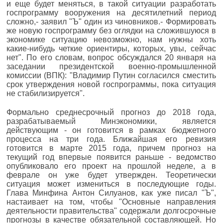
и еще будет меняться, в такой ситуации разработать
госпрограмму вооружения на десятилетний период
сложно,- заявил "Ъ" один из чиновников.- Формировать
же новую госпрограмму без оглядки на сложившуюся в
экономике ситуацию невозможно, нам нужны хоть
какие-нибудь четкие ориентиры, которых, увы, сейчас
нет". По его словам, вопрос обсуждался 20 января на
заседании президентской военно-промышленной
комиссии (ВПК): "Владимир Путин согласился сместить
срок утверждения новой госпрограммы, пока ситуация
не стабилизируется".
Формально среднесрочный прогноз до 2018 года,
разрабатываемый Минэкономики, является
действующим - он готовится в рамках бюджетного
процесса на три года. Ближайшая его ревизия
готовится в марте 2015 года, причем прогноз на
текущий год впервые появится раньше - ведомство
опубликовало его проект на прошлой неделе, а в
феврале он уже будет утвержден. Теоретически
ситуация может измениться в последующие годы.
Глава Минфина Антон Силуанов, как уже писал "Ъ",
настаивает на том, чтобы "Основные направления
деятельности правительства" содержали долгосрочные
прогнозы в качестве обязательной составляющей. Но