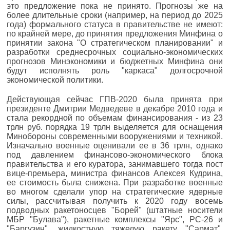
это предложение пока не принято. Прогнозы же на
более длительные сроки (например, на период до 2025
года) формального статуса в правительстве не имеют:
по крайней мере, до принятия предложения Минфина о
принятии закона "О стратегическом планировании" и
разработки среднесрочных социально-экономических
прогнозов Минэкономики и бюджетных Минфина они
будут исполнять роль "каркаса" долгосрочной
экономической политики.
Действующая сейчас ГПВ-2020 была принята при
президенте Дмитрии Медведеве в декабре 2010 года и
стала рекордной по объемам финансирования - из 23
трлн руб. порядка 19 трлн выделяется для оснащения
Минобороны современными вооружениями и техникой.
Изначально военные оценивали ее в 36 трлн, однако
под давлением финансово-экономического блока
правительства и его куратора, занимавшего тогда пост
вице-премьера, министра финансов Алексея Кудрина,
ее стоимость была снижена. При разработке военные
во многом сделали упор на стратегические ядерные
силы, рассчитывая получить к 2020 году восемь
подводных ракетоносцев "Борей" (штатные носители
МБР "Булава"), ракетные комплексы "Ярс", РС-26 и
"Баргузин", жидкостную тяжелую ракету "Сармат",