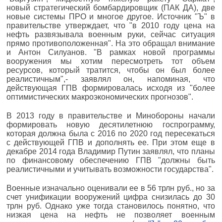
новый стратегический бомбардировщик (ПАК ДА), две
новые системы ПРО и многое другое. Источник "Ъ" в
правительстве утверждает, что "в 2010 году цена на
нефть развязывала военным руки, сейчас ситуация
прямо противоположенная". На это обращал внимание
и Антон Силуанов. "В рамках новой программы
вооружения мы хотим пересмотреть тот объем
ресурсов, который тратится, чтобы он был более
реалистичным",- заявлял он, напоминая, что
действующая ГПВ формировалась исходя из "более
оптимистических макроэкономических прогнозов".
В 2013 году в правительстве и Минобороны начали
формировать новую десятилетнюю госпрограмму,
которая должна была с 2016 по 2020 год пересекаться
с действующей ГПВ и дополнять ее. При этом еще в
декабре 2014 года Владимир Путин заявлял, что планы
по финансовому обеспечению ГПВ "должны быть
реалистичными и учитывать возможности государства".
Военные изначально оценивали ее в 56 трлн руб., но за
счет унификации вооружений цифра снизилась до 30
трлн руб. Однако уже тогда становилось понятно, что
низкая цена на нефть не позволяет военным