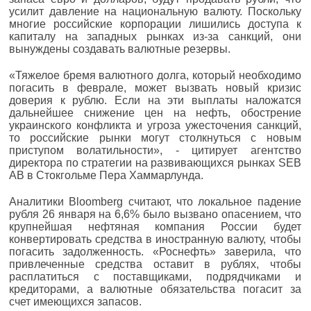
усилит давление на национальную валюту. Поскольку
многие российские корпорации лишились доступа к
капиталу на западных рынках из-за санкций, они
вынуждены создавать валютные резервы.
«Тяжелое бремя валютного долга, который необходимо
погасить в феврале, может вызвать новый кризис
доверия к рублю. Если на эти выплаты наложатся
дальнейшее снижение цен на нефть, обострение
украинского конфликта и угроза ужесточения санкций,
то российские рынки могут столкнуться с новым
приступом волатильности», - цитирует агентство
директора по стратегии на развивающихся рынках SEB
AB в Стокгольме Пера Хаммарлунда.
Аналитики Bloomberg считают, что локальное падение
рубля 26 января на 6,6% было вызвано опасением, что
крупнейшая нефтяная компания России будет
конвертировать средства в иностранную валюту, чтобы
погасить задолженность. «Роснефть» заверила, что
привлеченные средства оставит в рублях, чтобы
расплатиться с поставщиками, подрядчиками и
кредиторами, а валютные обязательства погасит за
счет имеющихся запасов.