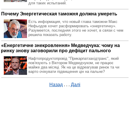
для таких испытаний.
Почему Энергетическая таможня должна умереть
Есть информация, что новый глава таможни Макс
Нефьодов хочет расформировать «энергетичку».
Разумеется, последняя этого не хочет, в связи с чем
решила показать работу.
«Енергетичне знекровлення» Медведчука: чому на
ринку знову заговорили про дефіцит пального
Нафтопродуктопровід "Прикарпатзахідтранс", який
пов'язують з Віктором Медведчуком, не працює
майже два місяці. Як на це відреагував ринок та чи
варто очікувати підвищення цін на пальне?
Назад
. . .
Далі