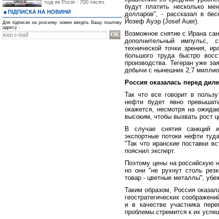
тоді як Росія - 700 тисяч.
будут платить несколько ме
ПІДПИСКА НА НОВИНИ
долларов", - рассказал в бе
Йозеф Ауэр (Josef Auer).
Для підписки на розсилку новин введіть Вашу поштову
адресу :
Возможное снятие с Ирана сан
дополнительный импульс, 
технической точки зрения, и
большого труда быстро восс
производства. Тегеран уже за
добычи с нынешних 2,7 миллио
Россия оказалась перед дил
Так что все говорит в пользу
нефти будет явно превышать
окажется, несмотря на ожида
высоким, чтобы вызвать рост ц
В случае снятия санкций и
экспортные потоки нефти туда
"Так что иранские поставки в
пояснил эксперт.
Поэтому цены на российскую не
но они "не рухнут столь резк
товар - цветные металлы", уб
Таким образом, Россия оказал
геостратегических соображени
и в качестве участника пере
проблемы стремится к их успе