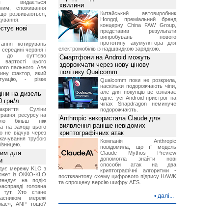
ння видається
хвилини
рним, споживання
Китайський автовиробник
 що розвиваються,
Hongqi, преміальний бренд
кування.
концерну China FAW Group,
естує нові
представив результати
випробувань нового
прототипу акумулятора для
тання котирувань
електромобілів із надшвидкою зарядкою.
 середині червня і
о до суттєво
Смартфони на Android можуть
я вартості цього
здорожчати через нову цінову
ого пального. Але
політику Qualcomm
ину фактор, який
туацію, - різке
Qualcomm поки не розкрила,
наскільки подорожчають чіпи,
але для покупців це означає
ціни на дизель
одне: усі Android-пристрої на
0 грн/л
чіпах Snapdragon неминуче
криття Суліни
подорожчають.
травня, ресурсу на
Anthropic використала Claude для
уло більш ніж
виявлення раніше невідомих
а на заході цього
криптографічних атак
то не відчув через
окачування трубою
Компанія Anthropic
лізницею.
повідомила, що її модель
ним для
Claude Mythos Preview
допомогла знайти нові
и
способи атак на два
дує мережу KLO з
криптографічні алгоритми -
южет із ОККО-KLO
постквантову схему цифрового підпису HAWK
етендує на подію
та спрощену версію шифру AES.
насправді головна
е тут. Хто стане
•
далі...
асником мережі
віас», ANP тощо?