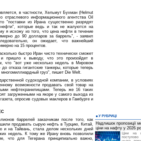
является, в частности, Хельмут Бухман (Helmut
о отраслевого информационного агентства Oil
что "поставки из Ирана существенно разрядят
 нефти", которые ведь и так не жалуются на
му я исхожу из того, что цена нефти в течение
имерно до 90 долларов за баррель", - заявил
Следовательно, он ожидает, что важнейший
имерно на 15 процентов.
асколько быстро Иран чисто технически сможет
 и пришло к выводу, что это произойдет в
м, что "вот уже несколько недель в Мировом
 до отказа гигантские танкеры, которые теперь
й многомиллиардный груз", пишет Die Welt.
дарственной судоходной компании, в условиях
енному возможности продавать свой товар на
ными нефтехранилищами. Теперь же 16 таких
тоят загруженными на якоре у самого выхода из
газета, опросив судовых маклеров в Гамбурге и
ЕС
У РУБРИЦІ
лионов баррелей заказчикам после того, как
Надлишок пропозиції м
шили продавать сырую нефть в Турцию, Китай,
ціни на нафту у 2026 р
 и на Тайвань, стала делом нескольких дней
ких недель. К тому же Ирану вновь позволили
Ціни на н
поступово
е, что для Тегерана принципиально важно,
цього року