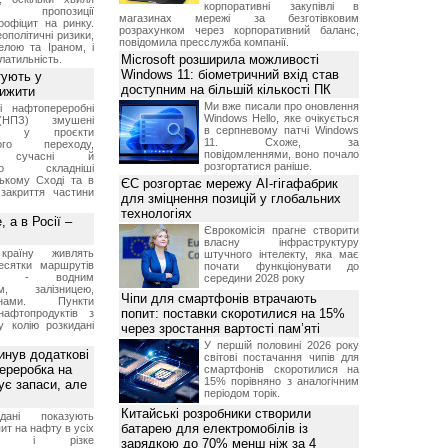
корпоративні закупівлі в
ня пропозиції
магазинах мережі за безготівковим
офіцит на ринку.
розрахунком через корпоративний баланс,
ополітичні ризики,
повідомила пресслужба компанії.
елою та Іраном, і
Microsoft розширила можливості
латильність.
Windows 11: біометричний вхід став
тують у
доступним на більшій кількості ПК
вижити
Ми вже писали про оновлення
і нафтопереробні
Windows Hello, яке очікується
(НПЗ) змушені
в серпневому патчі Windows
ати у проєкти
11. Схоже, за
ного переходу,
повідомленнями, воно почало
и сучасні й
розгортатися раніше.
ічно складніші
зькому Сході та в
ЄС розгортає мережу AI-гігафабрик
закриття частини
для зміцнення позицій у глобальних
технологіях
 а в Росії –
Єврокомісія прагне створити
власну інфраструктуру
країну живлять
штучного інтелекту, яка має
есятки маршрутів
почати функціонувати до
ння - водним
середини 2028 року
ом, залізницею,
Чіпи для смартфонів втрачають
ернами. Пункти
попит: поставки скоротилися на 15%
нафтопродуктів з
у колію розкидані
через зростання вартості пам’яті
У першій половині 2026 року
нув додаткові
світові постачання чипів для
ереробка на
смартфонів скоротилися на
15% порівняно з аналогічним
ує запаси, але
періодом торік.
Китайські розробники створили
дані показують
батарею для електромобілів із
ит на нафту в усіх
ках, і різке
зарядкою до 70% менш ніж за 4