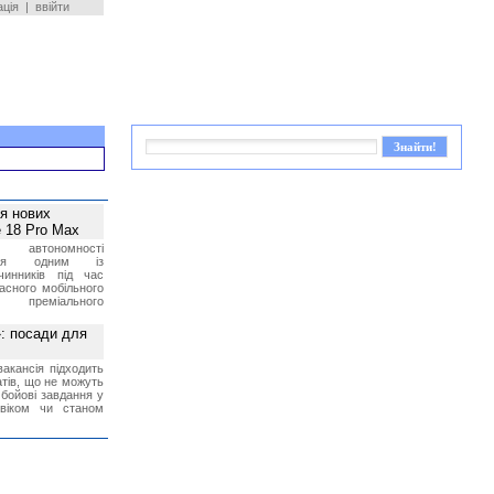
ація
|
ввійти
ея нових
 18 Pro Max
 автономності
ться одним із
чинників під час
асного мобільного
 преміального
»: посади для
акансія підходить
тів, що не можуть
бойові завдання у
 віком чи станом