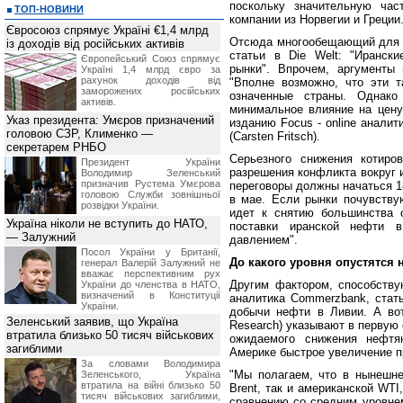
поскольку значительную час
ТОП-НОВИНИ
компании из Норвегии и Греции
Євросоюз спрямує Україні €1,4 млрд
Отсюда многообещающий для б
із доходів від російських активів
статьи в Die Welt: "Иранск
Європейський Союз спрямує
рынки". Впрочем, аргументы
Україні 1,4 млрд євро за
рахунок доходів від
"Вполне возможно, что эти т
заморожених російських
означенные страны. Однак
активів.
минимальное влияние на цену 
Указ президента: Умєров призначений
изданию Focus - online анали
головою СЗР, Клименко —
(Carsten Fritsch).
секретарем РНБО
Серьезного снижения котиро
Президент України
разрешения конфликта вокруг 
Володимир Зеленський
призначив Pустема Умєрова
переговоры должны начаться 1
головою Служби зовнішньої
в мае. Если рынки почувствую
розвідки України.
идет к снятию большинства с
Україна ніколи не вступить до НАТО,
поставки иранской нефти 
— Залужний
давлением".
Посол України у Британії,
До какого уровня опустятся
генерал Валерій Залужний не
вважає перспективним рух
Другим фактором, способств
України до членства в НАТО,
визначений в Конституції
аналитика Commerzbank, стат
України.
добычи нефти в Ливии. А во
Зеленський заявив, що Україна
Research) указывают в первую
втратила близько 50 тисяч військових
ожидаемого снижения нефтя
загиблими
Америке быстрое увеличение п
За словами Володимира
"Мы полагаем, что в нынешне
Зеленського, Україна
втратила на війні близько 50
Brent, так и американской WTI
тисяч військових загиблими,
сравнению со средним уровнем