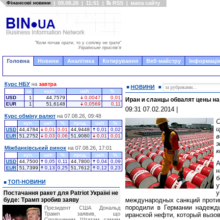
Фінансові новини
|
09.08.26
|
11:51
|
RSS
|
мапа сайту
"Коли почав орати, то у сопілку не грати"
Українське прислів'я
Головна
Новини
Аналітика
Котирування
Веб-майстру
Інформація
Курс НБУ
на
завтра
НОВИНИ
за
курс
uah
%
USD
1
44,7579
0,0047
0,01
Иран и сланцы обвалят цены н
EUR
1
51,6148
0,0569
0,11
09:31 07.02.2014
|
Курс обміну валют
на 07.08.26, 09:48
С
куп.
uah
%
прод.
uah
%
и
USD
44,4784
0,01
0,01
44,9448
0,01
0,02
EUR
51,2752
0,03
0,06
51,9080
0,01
0,01
э
Міжбанківський ринок
на 07.08.26, 17:01
к
куп.
uah
%
прод.
uah
%
USD
44,7500
0,05
0,11
44,7800
0,04
0,09
А
EUR
51,7399
0,13
0,25
51,7612
0,12
0,23
н
б
ТОП-НОВИНИ
у
у
Постачання ракет для Patriot Україні не
буде: Трамп зробив заяву
международных санкций против
породили в Германии надежды
Президент США Дональд
Трамп заявив, що
иранской нефти, который вызо
Сполученим Штатам самим