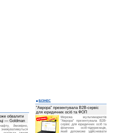
БІЗНЕС
"Аврора" презентувала B2B-сервіс
для юридичних осіб та ФОП
оже обвалити
Мережа мультимаркетів
оці — Goldman
"Аврора" презентувала B2B-
сервіс для юридичних осіб та
афту, ймовірно,
фізичних осіб-підприємців,
 знижуватимуться
який допоможе здійснювати
, оскільки хвиля