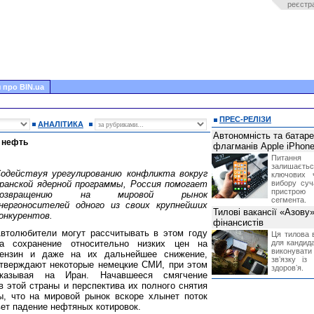
реєстр
 про BIN.ua
ПРЕС-РЕЛІЗИ
АНАЛІТИКА
Автономність та батар
а нефть
флагманів Apple iPhone
Питання
залишає
одействуя урегулированию конфликта вокруг
ключових 
ранской ядерной программы, Россия помогает
вибору суч
пристрою
возвращению на мировой рынок
сегмента.
нергоносителей одного из своих крупнейших
Тилові вакансії «Азову
онкурентов.
фінансистів
втолюбители могут рассчитывать в этом году
Ця тилова в
а сохранение относительно низких цен на
для кандида
виконувати 
ензин и даже на их дальнейшее снижение,
звʼязку із
тверждают некоторые немецкие СМИ, при этом
здоровʼя.
казывая на Иран. Начавшееся смягчение
 этой страны и перспектива их полного снятия
, что на мировой рынок вскоре хлынет поток
вет падение нефтяных котировок.