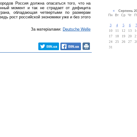
ородов Россия должна опасаться того, что на
анный момент и так не страдает от дефицита
«
Серпень 2
страна, обладающая четвертыми по размерам
Пн
Вт
Ср
Чт
П
ведь рост российской экономики уже и без этого
3
4
5
6
За матеріалами:
Deutsche Welle
10
11
12
13
1
17
18
19
20
2
24
25
26
27
2
31