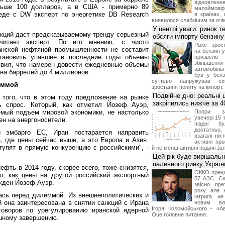
відновле
ньше 100 долларов, а в США - примерно 89
малоймові
седе с DW эксперт по энергетике DB Research
в країнах,
виявилося слабкішим за очі
У центрі уваги: ринок т
кций даст предсказываемому тренду серьезный
обсяги імпорту бензину
считает эксперт. По его мнению, с чисто
Різке зрос
ранской нефтяной промышленности не составит
на бензин у
тановить упавшие в последние годы объемы
призвел
збільшенн
явил, что намерен довести ежедневные объемы
автомобільн
на баррелей до 4 миллионов.
був у бенз
суттєво напружував си
еммой
зростання попиту на імпорт.
Подвійне дно: реальні 
 того, что в этом году предложение на рынке
закріпились нижче за 4
 спрос. Который, как отметил Йозеф Ауэр,
емый подъем мировой экономики, не настолько
Попри за
увечері 15 
ен на энергоносители.
півдні б
достатньо, 
 эмбарго ЕС, Иран постарается направить
взагалі ніх
, где цены сейчас выше, а это Европа и Азия.
активні пр
ступят в прямую конкуренцию с российскими", -
й не менш активні подачі за
Цей рік буде вирішаль
паливного ринку Україн
фть в 2014 году, скорее всего, тоже снизятся,
ОККО орен
о, как цены на другой российский экспортный
57 АЗС. С
ежден Йозеф Ауэр.
звісно пр
року, але 
ась перед дилеммой. Из внешнеполитических и
інтрига н
й она заинтересована в снятии санкций с Ирана
новим вл
Ігоря Коломойського - «А
говоров по урегулированию иранской ядерной
Оце головне питання.
шному завершению.