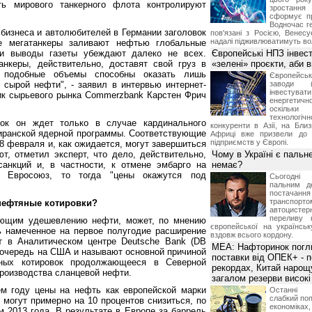
ть мирового танкерного флота контролируют
зростан
.
сформує пр
Водночас ге
изнеса и автолюбителей в Германии заголовок
пов'язані з Росією, Венесу
надалі підживлюватимуть во
ие мегатанкеры заливают нефтью глобальные
 и выводы газеты убеждают далеко не всех.
Європейські НПЗ інвес
анкеры, действительно, доставят свой груз в
«зелені» проєкти, аби 
о подобные объемы способны оказать лишь
Європейськ
сырой нефти", - заявил в интервью интернет-
заводи 
інвестув
тик сырьевого рынка Commerzbank Карстен Фрич
енергетич
оскільк
технолог
вок он ждет только в случае кардинального
конкуренти в Азії, на Бли
иранской ядерной программы. Соответствующие
Африці вже призвели до 
підприємств у Європі.
8 февраля и, как ожидается, могут завершиться
т, отметил эксперт, что дело, действительно,
Чому в Україні є пальне,
анкций и, в частности, к отмене эмбарго на
немає?
в Евросоюз, то тогда "цены окажутся под
Сьогодні 
пальним д
постача
транспорт
 нефтяные котировки?
автоцист
переливу 
ующим удешевлению нефти, может, по мнению
європейської на українськ
ь намеченное на первое полугодие расширение
вздовж всього кордону.
т в Аналитическом центре Deutsche Bank (DB
МЕА: Нафторинок погли
 очередь на США и называют основной причиной
поставки від ОПЕК+ - п
ных котировок продолжающееся в Северной
рекордах, Китай нарощ
роизводства сланцевой нефти.
загалом резерви високі
м году цены на нефть как европейской марки
Останні 
слабкий поп
, могут примерно на 10 процентов снизиться, по
економі
 2013 года. В результате в Европе за баррель