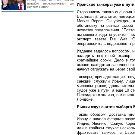
потрібні перехоплювачі до
Иранские танкеры уже в пути
систем Patriot.
Сторонником такого сценария 
Buchmann), аналитик немецког
Market Report. Он убежден, 
обстановку на рынках сырой
нехватку предложения. "Поэто
нынешнего года опустится пр
эксперт газете Die Welt. 
энергоноситель подешевеет пр
Издание задалось вопросом, н
наладить нефтяной экспорт,
кратчайшие сроки. Дело в то
океане находятся заполненные
начнут отгружать на берег сво
Танкеры, принадлежащие госу
санкций служили Ирану, лиш
мировом рынке, дополнитель
судов уже в пути, а еще 10 с
Персидского залива, выяснила 
Лондоне.
Рынки ждут снятия эмбарго 
Таким образом, доставка мил
Ирану с начала февраля разре
Индию, Японию, Южную Корею
или в крайнем случае несколь
фрахтовать танкеры в Европ