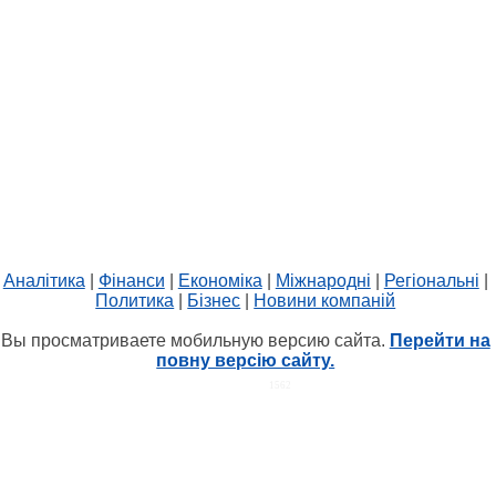
Аналітика
|
Фінанси
|
Економіка
|
Міжнародні
|
Регіональні
|
Политика
|
Бізнес
|
Новини компаній
Вы просматриваете мобильную версию сайта.
Перейти на
повну версію сайту.
HIT.UA
1562