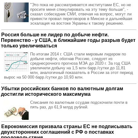
"Это пока не рассматривается институтами ЕС, но не
просите меня спекулировать на эту тему больше", -
сказал собеседник СМИ, отвечая на вопрос, могут ли
привести провал переговоров в Минске и дальнейшая
эскалация на востоке Украины к такому решению.
Россия больше не лидер по добыче нефти.
Первенство - у США, в ближайшие годы разрыв будет
только увеличиваться
По итогам 2014 г. США стали мировым лидером по
добыче нефти, обогнав Россию, следует из
среднесрочного прогноза МЭА до 2020 г. За год США
увеличили добычу на 1,5 млн барр./сутки до 11,81
млн, аналогичный показатель в России за этот период
вырос на 50 000 барр./сутки до 10,93 млн.
Убытки российских банков по валютным долгам
достигли исторического максимума
Списания по валютным ссудам подскочили почти в
пять раз, до 61,9 млрд рублей.
Еврокомиссия призвала страны ЕС не подписывать
двухсторонних соглашений с РФ о поставках
продовольствия