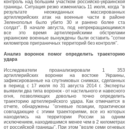
контроль над большим участком российско-украинской
границы. Ситуация резко изменилась 11 июля, когда "в
результате неожиданных массированных
артиллерийских атак на военные части в районе
Зеленополья было убито 30 и ранено более ста
солдат". В начале августа, под непрекращающимися
все это время артиллерийскими обстрелами
украинские военные вынуждены были оставить "сотни
километров приграничных территорий без контроля".
Анализ воронок помог определить траекторию
удара
Исследователи проанализировали 1 353
артиллерийских воронки на востоке Украины,
зафиксированные на спутниковых снимках, сделанных
в период с 17 июля по 31 августа 2014 г. Эксперты
выявили два типа воронок - от настильного и навесного
огня, позволяющих довольно точно определить
траекторию артиллерийского удара. Как отмечается в
отчете, обнаружены "огневые позиции, практически
совпадающие с этими траекториями, все из которых
находились на территории России за одним
исключением, находившимся менее чем в 2 километрах
от российской границы". При этом "возле семи огневых