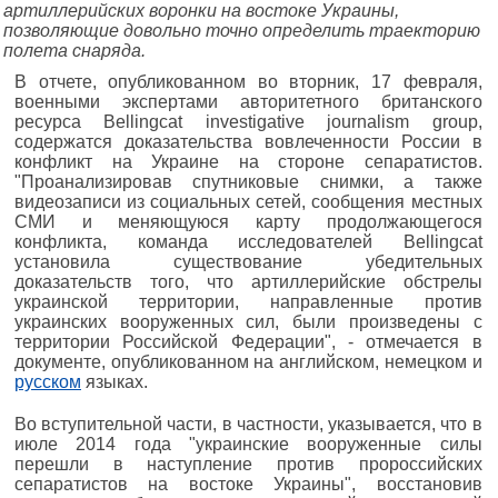
артиллерийских воронки на востоке Украины,
позволяющие довольно точно определить траекторию
полета снаряда.
В отчете, опубликованном во вторник, 17 февраля,
военными экспертами авторитетного британского
ресурса Bellingcat investigative journalism group,
содержатся доказательства вовлеченности России в
конфликт на Украине на стороне сепаратистов.
"Проанализировав спутниковые снимки, а также
видеозаписи из социальных сетей, сообщения местных
СМИ и меняющуюся карту продолжающегося
конфликта, команда исследователей Bellingcat
установила существование убедительных
доказательств того, что артиллерийские обстрелы
украинской территории, направленные против
украинских вооруженных сил, были произведены с
территории Российской Федерации", - отмечается в
документе, опубликованном на английском, немецком и
русском
языках.
Во вступительной части, в частности, указывается, что в
июле 2014 года "украинские вооруженные силы
перешли в наступление против пророссийских
сепаратистов на востоке Украины", восстановив