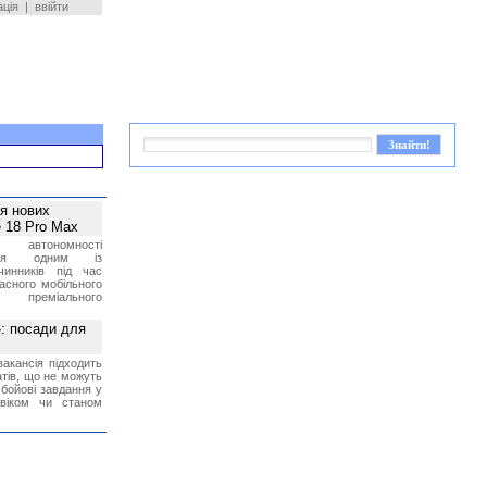
ація
|
ввійти
ея нових
 18 Pro Max
 автономності
ться одним із
чинників під час
асного мобільного
 преміального
»: посади для
акансія підходить
тів, що не можуть
бойові завдання у
 віком чи станом