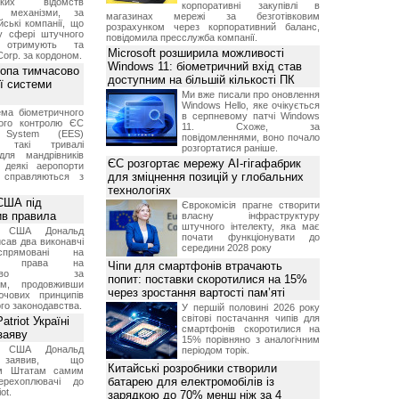
ських відомств
корпоративні закупівлі в
є механізми, за
магазинах мережі за безготівковим
ські компанії, що
розрахунком через корпоративний баланс,
у сфері штучного
повідомила пресслужба компанії.
, отримують та
Microsoft розширила можливості
Corp. за кордоном.
Windows 11: біометричний вхід став
ропа тимчасово
доступним на більшій кількості ПК
ї системи
Ми вже писали про оновлення
Windows Hello, яке очікується
ма біометричного
в серпневому патчі Windows
ного контролю ЄС
11. Схоже, за
t System (EES)
повідомленнями, воно почало
є такі тривалі
розгортатися раніше.
для мандрівників
ЄС розгортає мережу AI-гігафабрик
 деякі аеропорти
для зміцнення позицій у глобальних
 справляються з
технологіях
США під
Єврокомісія прагне створити
ив правила
власну інфраструктуру
штучного інтелекту, яка має
т США Дональд
почати функціонувати до
сав два виконавчі
середини 2028 року
спрямовані на
ня права на
Чіпи для смартфонів втрачають
дянство за
попит: поставки скоротилися на 15%
ям, продовживши
через зростання вартості пам’яті
чових принципів
ого законодавства.
У першій половині 2026 року
світові постачання чипів для
triot Україні
смартфонів скоротилися на
заяву
15% порівняно з аналогічним
т США Дональд
періодом торік.
заявив, що
Китайські розробники створили
м Штатам самим
батарею для електромобілів із
перехоплювачі до
ot.
зарядкою до 70% менш ніж за 4