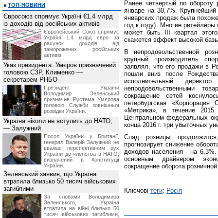
Ранее четвертый по обороту 
ТОП-НОВИНИ
январе на 30,7%. Крупнейший 
Євросоюз спрямує Україні €1,4 млрд
январских продаж была похоже
із доходів від російських активів
год к году). Многие ритейлеры
Європейський Союз спрямує
может быть III квартал этог
Україні 1,4 млрд євро за
скажется эффект высокой базы
рахунок доходів від
заморожених російських
В непродовольственной розн
активів.
крупный производитель сп
Указ президента: Умєров призначений
заявлял, что его продажи в Р
головою СЗР, Клименко —
пошли вниз после Рождества
секретарем РНБО
исполнительный директ
Президент України
непродовольственными тов
Володимир Зеленський
сокращение сетей коснуло
призначив Pустема Умєрова
петербургская «Корпорация 
головою Служби зовнішньої
«Метрика», в течение 2015
розвідки України.
Центральном федеральных окр
Україна ніколи не вступить до НАТО,
конца 2016 г. три убыточных у
— Залужний
Посол України у Британії,
Спад розницы продолжится
генерал Валерій Залужний не
прогнозирует снижение оборота
вважає перспективним рух
доходов населения - на 6,3%.
України до членства в НАТО,
основным драйвером эконо
визначений в Конституції
України.
сокращение оборота розничной
Зеленський заявив, що Україна
втратила близько 50 тисяч військових
загиблими
Ключові
теги
:
Росія
За словами Володимира
Зеленського, Україна
втратила на війні близько 50
тисяч військових загиблими,