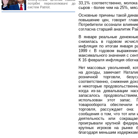
33,1% соответственно, молока
потрібні перехоплювачі до
систем Patriot.
сыров - более чем на 25%, мяса
Основные причины такой динам
повышение цен, говорит гла
Потребители осознали влияние
согласна старший аналитик Р
В январе реальные денежные
снизилась в годовом исчис
инфляция по итогам января р
1999 г. В годовом выражени
максимального значения с сент
К 16 февраля инфляция обогнал
Нет массовых увольнений, ко
на доходы, замечает Натали
розничной торговли, безу
соответственно, снижения дох
и некоторые продовольственны
когда из-за девальвации на
запасалось продовольствие
использован этот запас. 
товарооборота обеспечили 
торговля, рассуждает она:
сообщения о том, что тот или
деятельность или сокраща
проигрывали крупной федера
крупных игроков на рынке б
благодаря меньшим издержкам,