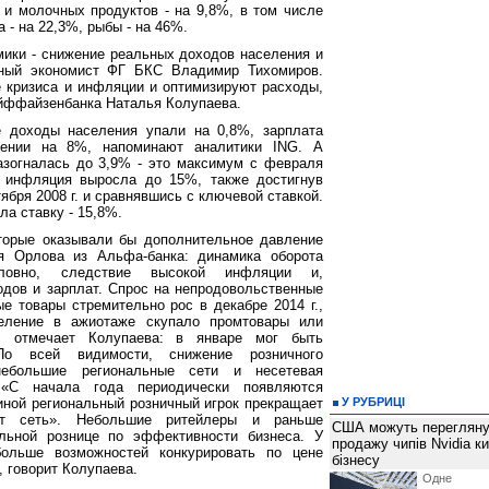
 и молочных продуктов - на 9,8%, в том числе
 - на 22,3%, рыбы - на 46%.
ики - снижение реальных доходов населения и
вный экономист ФГ БКС Владимир Тихомиров.
 кризиса и инфляции и оптимизируют расходы,
айффайзенбанка Наталья Колупаева.
 доходы населения упали на 0,8%, зарплата
лении на 8%, напоминают аналитики ING. А
азогналась до 3,9% - это максимум с февраля
и инфляция выросла до 15%, также достигнув
ября 2008 г. и сравнявшись с ключевой ставкой.
а ставку - 15,8%.
торые оказывали бы дополнительное давление
я Орлова из Альфа-банка: динамика оборота
словно, следствие высокой инфляции и,
одов и зарплат. Спрос на непродовольственные
е товары стремительно рос в декабре 2014 г.,
селение в ажиотаже скупало промтовары или
м, отмечает Колупаева: в январе мог быть
По всей видимости, снижение розничного
небольшие региональные сети и несетевая
 «С начала года периодически появляются
 иной региональный розничный игрок прекращает
У РУБРИЦІ
ет сеть». Небольшие ритейлеры и раньше
США можуть перегляну
льной рознице по эффективности бизнеса. У
продажу чипів Nvidia к
ольше возможностей конкурировать по цене
бізнесу
 говорит Колупаева.
Одне 