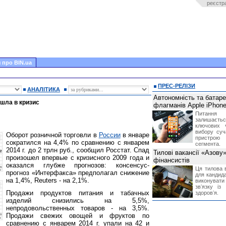
реєстр
 про BIN.ua
ПРЕС-РЕЛІЗИ
АНАЛІТИКА
Автономність та батар
ошла в кризис
флагманів Apple iPhone
Питання
залишає
ключових 
вибору суч
Оборот розничной торговли в
России
в январе
пристрою
сократился на 4,4% по сравнению с январем
сегмента.
2014 г. до 2 трлн руб., сообщил Росстат. Спад
Тилові вакансії «Азову
произошел впервые с кризисного 2009 года и
фінансистів
оказался глубже прогнозов: консенсус-
Ця тилова в
прогноз «Интерфакса» предполагал снижение
для кандида
на 1,4%, Reuters - на 2,1%.
виконувати 
звʼязку із
Продажи продуктов питания и табачных
здоровʼя.
изделий снизились на 5,5%,
непродовольственных товаров - на 3,5%.
Продажи свежих овощей и фруктов по
сравнению с январем 2014 г. упали на 42 и