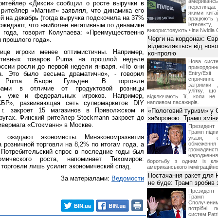
американ
ритейлер «Дикси» сообщил о росте выручки в
перегляда
ритейлер «Магнит» заявлял, что динамика его
якими китай
й на декабрь (тогда выручка подскочила на 37%
працюють 
 ожидают, что наиболее негативным по динамике
інтелекту
використовують чіпи Nvidia 
о года, говорит Колупаева: «Преимущественно
Черги на кордонах: Єв
 прошлого года».
відмовляється від ново
ице игроки менее оптимистичны. Например,
контролю
ортивных товаров Puma на прошлой неделе
Нова систе
оссии росли до первой недели января. «Но они
прикордон
. Это было весьма драматично», - говорил
Entry/Exi
спричиня
ор Puma Бьорн Гульден. В торговле
затримки 
арами в отличие от продуктовой розницы
улітку, що
сь уже и федеральных игроков. Например,
відключають її, коли не
СБР», развивающая сеть супермаркетов DIY
напливом пасажирів.
 г. закроет 15 магазинов в Приволжском и
«Пологовий туризм» у 
угах. Финский ритейлер Stockmann закроет до
забороною: Трамп змін
нивермага «Стокманн» в Москве.
Президен
Трамп підпи
, ожидают экономисты. Минэкономразвития
укази, 
 розничной торговли на 8,2% по итогам года, а
обмежен
грома
 Потребительский спрос в последние годы был
народженн
мического роста, напоминает Тихомиров:
боротьбу з одним із клю
 торговли лишь усилит экономический спад.
американського імміграційн
Постачання ракет для Pa
За матеріалами:
Ведомости
не буде: Трамп зробив 
Президен
Трамп 
Сполучени
потрібні 
систем Patri