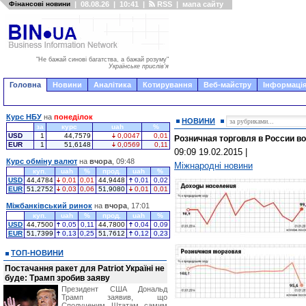
Фінансові новини
|
08.08.26
|
10:41
|
RSS
|
мапа сайту
"Не бажай синові багатства, а бажай розуму"
Українське прислів'я
Головна
Новини
Аналітика
Котирування
Веб-майстру
Інформація
Курс НБУ
на
понеділок
НОВИНИ
за
курс
uah
%
USD
1
44,7579
0,0047
0,01
Розничная торговля в России в
EUR
1
51,6148
0,0569
0,11
09:09 19.02.2015
|
Курс обміну валют
на
вчора
, 09:48
Міжнародні новини
куп.
uah
%
прод.
uah
%
USD
44,4784
0,01
0,01
44,9448
0,01
0,02
EUR
51,2752
0,03
0,06
51,9080
0,01
0,01
Міжбанківський ринок
на
вчора
, 17:01
куп.
uah
%
прод.
uah
%
USD
44,7500
0,05
0,11
44,7800
0,04
0,09
EUR
51,7399
0,13
0,25
51,7612
0,12
0,23
ТОП-НОВИНИ
Постачання ракет для Patriot Україні не
буде: Трамп зробив заяву
Президент США Дональд
Трамп заявив, що
Сполученим Штатам самим