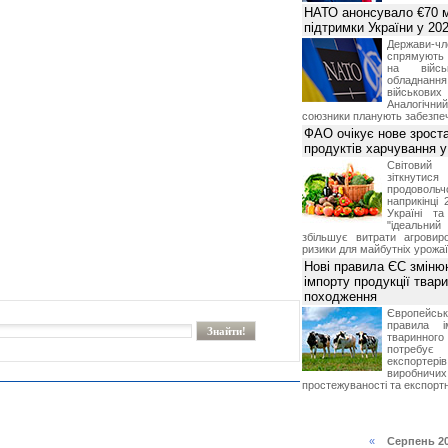
НАТО анонсувало €70 м
підтримки України у 202
Держави
спрямують 
на війсь
обладнанн
військови
Аналогічни
союзники планують забезпечи
ФАО очікує нове зроста
продуктів харчування у 
Світови
зіткнутис
продоволь
наприкінці 
Україні т
"ідеальни
збільшує витрати агровир
ризики для майбутніх урожаї
Нові правила ЄС зміню
імпорту продукції твар
походження
Європейсь
правила і
тваринног
потребує 
експорте
виробничих
простежуваності та експортн
«
Серпень 2