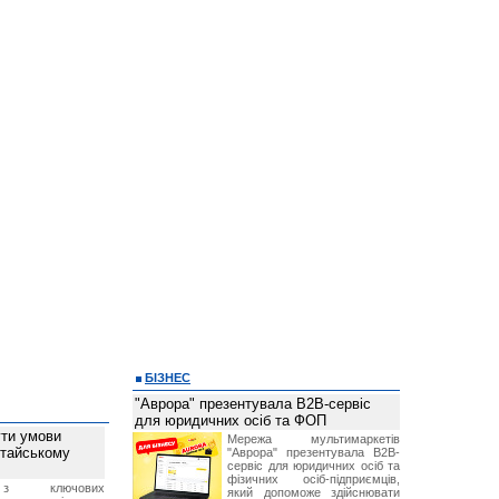
БІЗНЕС
"Аврора" презентувала B2B-сервіс
для юридичних осіб та ФОП
ти умови
Мережа мультимаркетів
итайському
"Аврора" презентувала B2B-
сервіс для юридичних осіб та
фізичних осіб-підприємців,
з ключових
який допоможе здійснювати