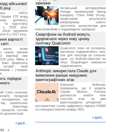
хвилини
лрд військової
6 році
Китайський автовиробник
Hongqi, преміальний бренд
-члени НАТО
концерну China FAW Group,
Україні €70 млрд
представив результати
кову допомогу,
випробувань нового
я та підготовку
прототипу акумулятора для
х у 2026 році.
електромобілів із надшвидкою зарядкою.
й обсяг підтримки
Смартфони на Android можуть
ти й у 2027 році.
здорожчати через нову цінову
ння вартості
політику Qualcomm
світі
Qualcomm поки не розкрила,
й ринок може
наскільки подорожчають чіпи,
я з новою хвилею
але для покупців це означає
чої інфляції вже
одне: усі Android-пристрої на
2026 року. Війни в
чіпах Snapdragon неминуче
а Ірані формують
подорожчають.
й шторм", який
обників і створює
Anthropic використала Claude для
в.
виявлення раніше невідомих
ють порядок
криптографічних атак
инного
Компанія Anthropic
повідомила, що її модель
Claude Mythos Preview
кий Союз оновлює
допомогла знайти нові
мпорту продукції
способи атак на два
о походження, що
криптографічні алгоритми -
від українських
постквантову схему цифрового підпису HAWK
рів перегляду
та спрощену версію шифру AES.
 процесів, систем
ої документації.
•
далі...
•
далі...
026 »