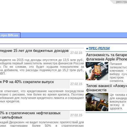
реєстр
 про BIN.ua
ПРЕС-РЕЛІЗИ
следние 15 лет для бюджетных доходов
27.02.15
Автономність та батар
флагманів Apple iPhone
юджете на 2015 год доходы опустятся до 13,5 млн руб.,
ообщила первый заместитель министра финансов России
Питання
о. По ее словам, это будет худшим показателем за
залишає
на добавила, что расходы поднимутся до 15,2 трлн руб.,
ключових 
ВВП.
вибору суч
пристрою
сегмента.
я РФ на 40% сократили выпуск
27.02.15
Тилові вакансії «Азову
фінансистів
ов отмечают, что кредитование населения посредством
вязано с рисками, тем более во время кризиса. Поэтому
Ця тилова в
ребования для получения кредитного лимита и сокращают
для кандида
ных кредитов.
виконувати 
звʼязку із
здоровʼя.
0% в стратегических нефтегазовых
27.02.15
ме шельфовых
кадий Дворкович не видит политических препятствий для
скими партнерами более 50% в стратегических