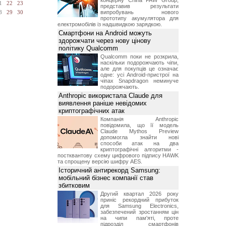
концерну China FAW Group,
1
22
23
представив результати
випробувань нового
8
29
30
прототипу акумулятора для
електромобілів із надшвидкою зарядкою.
Смартфони на Android можуть
здорожчати через нову цінову
політику Qualcomm
Qualcomm поки не розкрила,
наскільки подорожчають чіпи,
але для покупців це означає
одне: усі Android-пристрої на
чіпах Snapdragon неминуче
подорожчають.
Anthropic використала Claude для
виявлення раніше невідомих
криптографічних атак
Компанія Anthropic
повідомила, що її модель
Claude Mythos Preview
допомогла знайти нові
способи атак на два
криптографічні алгоритми -
постквантову схему цифрового підпису HAWK
та спрощену версію шифру AES.
Історичний антирекорд Samsung:
мобільний бізнес компанії став
збитковим
Другий квартал 2026 року
приніс рекордний прибуток
для Samsung Electronics,
забезпечений зростанням цін
на чипи пам'яті, проте
підрозділ смартфонів