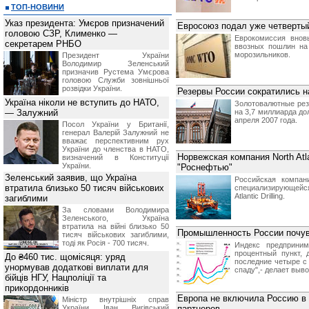
ТОП-НОВИНИ
Указ президента: Умєров призначений
Евросоюз подал уже четвертый
головою СЗР, Клименко —
Еврокомиссия внов
секретарем РНБО
ввозных пошлин на 
морозильников.
Президент України
Володимир Зеленський
призначив Pустема Умєрова
головою Служби зовнішньої
розвідки України.
Резервы России сократились 
Україна ніколи не вступить до НАТО,
Золотовалютные рез
— Залужний
на 3,7 миллиарда до
апреля 2007 года.
Посол України у Британії,
генерал Валерій Залужний не
вважає перспективним рух
України до членства в НАТО,
Норвежская компания North Atlan
визначений в Конституції
України.
"Роснефтью"
Зеленський заявив, що Україна
Российская компан
втратила близько 50 тисяч військових
специализирующейся
Atlantic Drilling.
загиблими
За словами Володимира
Зеленського, Україна
втратила на війні близько 50
Промышленность России почув
тисяч військових загиблими,
тоді як Росія - 700 тисяч.
Индекс предприним
процентный пункт,
До ₴460 тис. щомісяця: уряд
последние четыре с
унормував додаткові виплати для
спаду",- делает выво
бійців НГУ, Нацполіції та
прикордонників
Европа не включила Россию в 
Міністр внутрішніх справ
України Іван Вигівський
партнеров