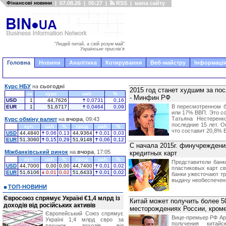
Фінансові новини
|
07.08.26
|
05:27
|
RSS
|
мапа сайту
"Людей питай, а свій розум май"
Українське прислів'я
Головна
Новини
Аналітика
Котирування
Веб-майстру
Інформація
Курс НБУ
на
сьогодні
2015 год станет худшим за по
за
курс
uah
%
- Минфин РФ
USD
1
44,7626
0,0731
0,16
В пересмотренном б
EUR
1
51,6717
0,0464
0,09
или 17% ВВП. Это с
Татьяна Нестеренк
Курс обміну валют
на
вчора
, 09:43
последние 15 лет. О
куп.
uah
%
прод.
uah
%
что составит 20,8% 
USD
44,4840
0,06
0,13
44,9364
0,01
0,03
EUR
51,3060
0,15
0,29
51,9148
0,06
0,12
С начала 2015г. финучреждени
Міжбанківський ринок
на
вчора
, 17:05
кредитных карт
куп.
uah
%
прод.
uah
%
Представители банк
USD
44,7000
0,00
0,00
44,7400
0,01
0,02
пластиковых карт с
EUR
51,6106
0,01
0,02
51,6433
0,01
0,02
банки ужесточают т
выдачу необеспечен
ТОП-НОВИНИ
Євросоюз спрямує Україні €1,4 млрд із
Китай может получить более 5
доходів від російських активів
месторождениях России, кро
Європейський Союз спрямує
Вице-премьер РФ Ар
Україні 1,4 млрд євро за
получения китай
рахунок доходів від