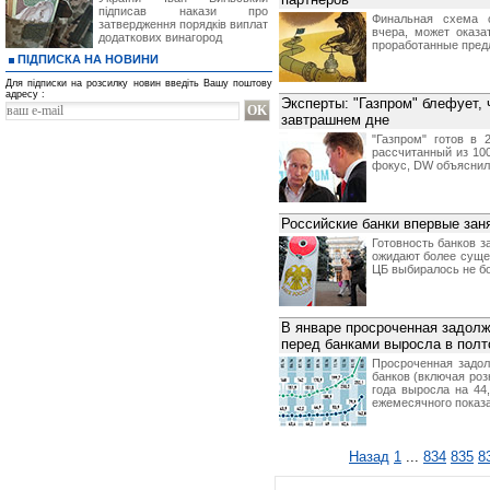
підписав накази про
Финальная схема с
затвердження порядків виплат
вчера, может оказа
додаткових винагород
проработанные предл
ПІДПИСКА НА НОВИНИ
Для підписки на розсилку новин введіть Вашу поштову
адресу :
Эксперты: "Газпром" блефует, 
завтрашнем дне
"Газпром" готов в
рассчитанный из 100
фокус, DW объяснил
Российские банки впервые за
Готовность банков з
ожидают более суще
ЦБ выбиралось не б
В январе просроченная задолж
перед банками выросла в полт
Просроченная задол
банков (включая роз
года выросла на 44
ежемесячного показа
Назад
1
...
834
835
8