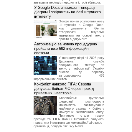
завершив період із першим в історії збитком.
У Google Docs з’явилася генерація
діаграм і зображень на базі штучного
інтелекту
Google почав розгортати нову
ШІ-функцію в Google Docs,
яка дозволить Gemini
створювати візуальні
матеріали на основі тексту
просто в документі.
Авторизацію за новою процедурою
пройшли вже 682 інформаційні
системи
У першому півріччі 2026 року
Державна служба
спеціального зв'язку та
захисту інформації України
внесла до переліку
авторизованих 485
інформаційних систем.
Конфлікт навколо FIFA: Європа
допускає бойкот ЧС через прихід
приватних інвесторів
Європейські футбольні
федерації розглядають
можливість застосування
крайнього заходу - бойкоту
майбутніх чемпіонатів світу.
Причиною стали плани
президента FIFA Джанні Інфантіно залучити
приватних інвесторів до комерційної діяльності
організації, повідомляє Sky News.