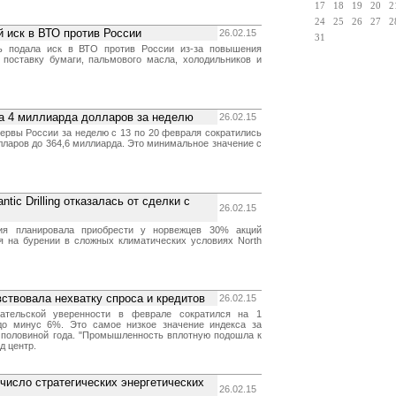
17
18
19
20
2
24
25
26
27
2
 иск в ВТО против России
26.02.15
31
ь подала иск в ВТО против России из-за повышения
поставку бумаги, пальмового масла, холодильников и
на 4 миллиарда долларов за неделю
26.02.15
ервы России за неделю с 13 по 20 февраля сократились
лларов до 364,6 миллиарда. Это минимальное значение с
tic Drilling отказалась от сделки с
26.02.15
ия планировала приобрести у норвежцев 30% акций
 на бурении в сложных климатических условиях North
ствовала нехватку спроса и кредитов
26.02.15
ательской уверенности в феврале сократился на 1
 до минус 6%. Это самое низкое значение индекса за
 половиной года. "Промышленность вплотную подошла к
д центр.
число стратегических энергетических
26.02.15