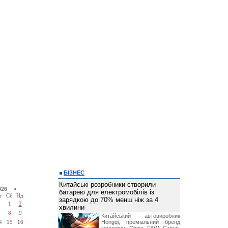
БІЗНЕС
Китайські розробники створили
026 »
батарею для електромобілів із
т
Сб
Нд
зарядкою до 70% менш ніж за 4
1
2
хвилини
7
8
9
Китайський автовиробник
Hongqi, преміальний бренд
4
15
16