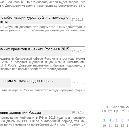
оме шельфовых. По его словам, «если будет запрос, его
т». Дворкович уверен в перспективах сотрудничества с
 стабилизации курса рубля с помощью
27.02.15
люты
н Силуанов добавил, что ведомство взаимодействует с
учном режиме» по стабилизации ситуации на валютном
емных кредитов в банках России в 2015
27.02.15
едитов в банковской сфере России в этом году может
о 23% в базовом сценарии и до 40% в негативном,
ard & Poor's. Доверие населения к банкам подорвано, а
ждения все больше зависят от господдержки.
 нормы международного права
27.02.15
, что вскоре в России запретят международные суды и
«
Серпень 2
Пн
Вт
Ср
Чт
П
ения экономики России
26.02.15
прогноза по инфляции в РФ в 2015 году мы понизили
3
4
5
6
ьно динамики ВВП РФ за аналогичный период, так как
истично смотрим на потребительский спрос", - говорится
10
11
12
13
1