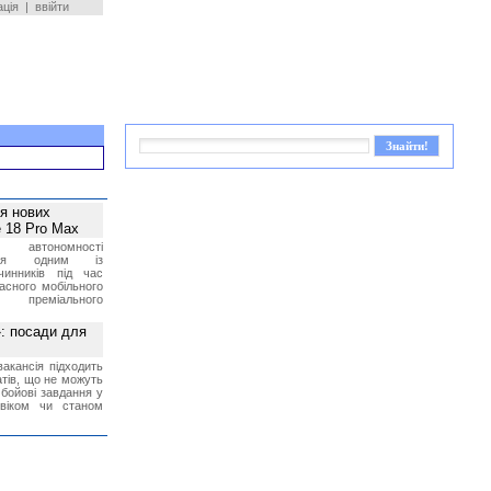
ація
|
ввійти
ея нових
 18 Pro Max
 автономності
ться одним із
чинників під час
асного мобільного
 преміального
»: посади для
акансія підходить
тів, що не можуть
бойові завдання у
 віком чи станом