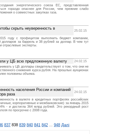
оздания энергетического союза ЕС, представленная
ться гораздо опаснее для России, чем прежние слабо
ожения о совместных закупках газа.
чтобы скрыть неуверенность в
25.02.15
 2015 году с профицитом выполнить бюджет компании,
 долларов за баррель и 38 рублей за доллар. В чем тут
и отраслевые эксперты.
няли у ЦБ всю предложенную валюту
24.02.15
анимать у ЦБ доллары свидетельствует о том, что они не
ственного снижения курса рубля. На прошлых аукционах
олее половины объема.
енность населения России и компаний
24.02.15
ора раза
женность в валюте в кредитных портфелях российских
ничные, корпоративные и межбанковские) за январь 2015
,4% - и достигла 364 млрд рублей. Это рекордный рост
теля по просрочке с 2008 года.
36
837
838
839
840
841
842
...
948
Далі