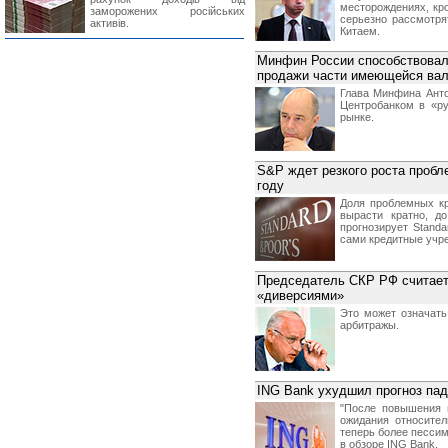
месторождениях, кр
заморожених російських
серьезно рассмотря
активів.
Китаем.
Минфин России способствовал
продажи части имеющейся ва
Глава Минфина Анто
Центробанком в «р
рынке.
S&P ждет резкого роста пробл
году
Доля проблемных кр
вырасти кратно, д
прогнозирует Stand
сами кредитные учре
Председатель СКР РФ считает
«диверсиями»
Это может означать
арбитражы.
ING Bank ухудшил прогноз пад
"После повышения 
ожидания относител
теперь более пессим
в обзоре ING Bank.