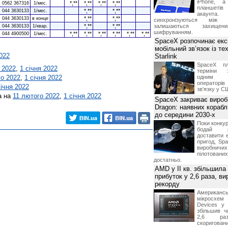
iPhone, а
*,**
*,**
*,**
*,**
0562 367316
1/мес.
планшетів
*,**
*,**
044 3630133
1/мес.
акаунта.
*,**
*,**
044 3630133
в конце
синхронізуються між 
*,**
*,**
залишаються захищени
044 3630133
1/квар.
шифруванням.
*,**
*,**
*,**
*,**
*,**
*,**
044 4900500
1/мес.
SpaceX розпочинає екс
мобільний зв’язок із те
2022
Starlink
SpaceX пл
 2022
,
1 січня 2022
терміни з
го 2022
,
1 січня 2022
одним з
операторі
січня 2022
зв'язку у С
а на
11 лютого 2022
,
1 січня 2022
SpaceX закриває вироб
Dragon: наявних корабл
до середини 2030-х
Поки конку
бодай р
доставити 
пригод, Sp
виробничих
пілотова
достатньо.
AMD у II кв. збільшила
прибуток у 2,6 раза, ви
рекорду
Американ
мікросхем
Devices у 
збільшив ч
2,6 раз
скоригова