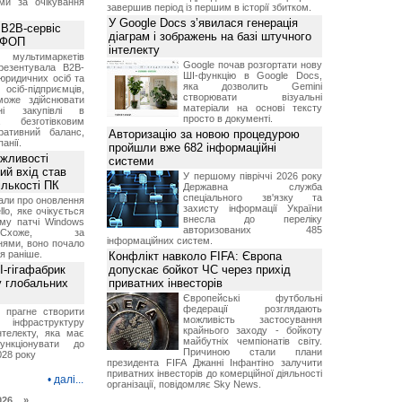
ми за очікування
завершив період із першим в історії збитком.
У Google Docs з’явилася генерація
 B2B-сервіс
діаграм і зображень на базі штучного
а ФОП
інтелекту
ультимаркетів
Google почав розгортати нову
резентувала B2B-
ШІ-функцію в Google Docs,
юридичних осіб та
яка дозволить Gemini
сіб-підприємців,
створювати візуальні
може здійснювати
матеріали на основі тексту
вні закупівлі в
просто в документі.
безготівковим
ративний баланс,
Авторизацію за новою процедурою
анії.
пройшли вже 682 інформаційні
ожливості
системи
ий вхід став
У першому півріччі 2026 року
ількості ПК
Державна служба
спеціального зв'язку та
али про оновлення
захисту інформації України
lo, яке очікується
внесла до переліку
му патчі Windows
авторизованих 485
хоже, за
інформаційних систем.
нями, воно почало
я раніше.
Конфлікт навколо FIFA: Європа
I-гігафабрик
допускає бойкот ЧС через прихід
у глобальних
приватних інвесторів
Європейські футбольні
федерації розглядають
я прагне створити
можливість застосування
нфраструктуру
крайнього заходу - бойкоту
нтелекту, яка має
майбутніх чемпіонатів світу.
нкціонувати до
Причиною стали плани
028 року
президента FIFA Джанні Інфантіно залучити
приватних інвесторів до комерційної діяльності
•
далі...
організації, повідомляє Sky News.
026 »