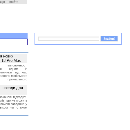
ація
|
ввійти
ея нових
 18 Pro Max
 автономності
ться одним із
чинників під час
асного мобільного
 преміального
»: посади для
акансія підходить
тів, що не можуть
бойові завдання у
 віком чи станом