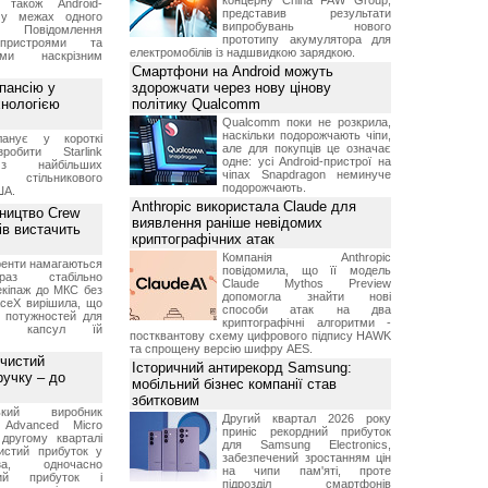
концерну China FAW Group,
 також Android-
представив результати
 у межах одного
випробувань нового
 Повідомлення
прототипу акумулятора для
пристроями та
електромобілів із надшвидкою зарядкою.
ми наскрізним
Смартфони на Android можуть
пансію у
здорожчати через нову цінову
хнологією
політику Qualcomm
Qualcomm поки не розкрила,
наскільки подорожчають чіпи,
анує у короткі
але для покупців це означає
робити Starlink
одне: усі Android-пристрої на
 найбільших
чіпах Snapdragon неминуче
в стільникового
подорожчають.
ША.
Anthropic використала Claude для
ництво Crew
виявлення раніше невідомих
ів вистачить
криптографічних атак
Компанія Anthropic
ренти намагаються
повідомила, що її модель
аз стабільно
Claude Mythos Preview
екіпаж до МКС без
допомогла знайти нові
aceX вирішила, що
способи атак на два
 потужностей для
криптографічні алгоритми -
них капсул їй
постквантову схему цифрового підпису HAWK
та спрощену версію шифру AES.
 чистий
Історичний антирекорд Samsung:
ручку – до
мобільний бізнес компанії став
збитковим
ський виробник
Другий квартал 2026 року
 Advanced Micro
приніс рекордний прибуток
другому кварталі
для Samsung Electronics,
истий прибуток у
забезпечений зростанням цін
а, одночасно
на чипи пам'яті, проте
ний прибуток і
підрозділ смартфонів