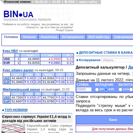
Фінансові новини
|
06.08.26
|
16:08
|
RSS
|
мапа сайту
"Наймаючи на роботу людину, яка розумніша за вас, ви
показуєте, що все-таки ви розумніші"
Річард Грант
Головна
Новини
Аналітика
Котирування
Веб-майстру
Інформація
Курс НБУ
на
сьогодні
ДЕПОЗИТНЫЕ СТАВКИ В БАНКА
за
курс
uah
%
USD
1
44,6895
0,0593
0,13
Котирування
EUR
1
51,6253
0,0881
0,17
Депозитный калькулятор /
Ди
Курс обміну валют
на
сьогодні
, 09:43
Запрошены данные на четвер,
куп.
uah
%
прод.
uah
%
USD
44,4840
0,06
0,13
44,9364
0,01
0,03
Данные на 11 лютого 2022, п'я
EUR
51,3060
0,15
0,29
51,9148
0,06
0,12
СУММА
ВКЛАДЧИК
ВАЛЮТА
Міжбанківський ринок
на
сьогодні
, 11:02
ЮР
ФИЗ
UAH
куп.
uah
%
прод.
uah
%
Ставки отсортированы по убы
USD
44,7300
0,03
0,07
44,7700
0,04
0,09
запроса.
EUR
51,6407
0,02
0,04
51,6780
0,05
0,09
Подведите "стрелку мыши" к 
вклада за весь срок и из расче
ТОП-НОВИНИ
Євросоюз спрямує Україні €1,4 млрд із
Банк
доходів від російських активів
Європейський Союз спрямує
Для получения данных Вм
Україні 1,4 млрд євро за
рахунок доходів від