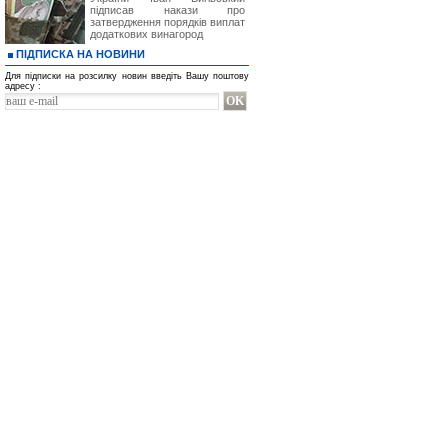
підписав накази про
затвердження порядків виплат
додаткових винагород
ПІДПИСКА НА НОВИНИ
Для підписки на розсилку новин введіть Вашу поштову
адресу :