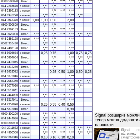
*,**
*,**
*,**
*,**
*,**
0800 500990
1/мес.
*,**
*,**
*,**
*,**
*,**
*,**
044 2246670
в конце
*,**
*,**
*,**
044 2369183
в конце
*,**
*,**
*,**
*,**
044 4940228
в конце
1,00
1,00
1,50
2,00
044 3647370
в конце
*,**
*,**
*,**
0800 500809
1/мес.
*,**
*,**
*,**
044 2369183
1/мес.
*,**
*,**
*,**
*,**
*,**
*,**
*,**
044 3920000
1/мес.
*,**
*,**
*,**
*,**
044 2486128
в конце
*,**
*,**
*,**
0562 310430
1/мес.
*,**
*,**
*,**
044 2486128
1/мес.
0,25
0,75
1,00
0,75
0,75
044 5904664
в конце
*,**
*,**
*,**
*,**
044 5904664
1/мес.
*,**
*,**
*,**
*,**
*,**
*,**
044 2478045
1/мес.
*,**
*,**
044 4812266
1/мес.
0,25
0,50
1,00
0,50
0,25
044 3932582
в конце
*,**
044 5373016
в конце
*,**
*,**
*,**
*,**
*,**
*,**
044 2063350
в конце
*,**
*,**
*,**
*,**
*,**
*,**
044 2077020
в конце
*,**
044 3517941
в конце
*,**
*,**
*,**
*,**
044 2444036
в конце
*,**
*,**
044 3517941
1/мес.
0,25
0,35
0,40
0,50
044 2351870
в конце
0,30
044 5373016
1/мес.
*,**
*,**
*,**
0800 300200
в конце
Signal розширив можлив
*,**
*,**
*,**
*,**
044 2444036
1/мес.
тепер можна додавати
*,**
*,**
*,**
0800 309900
в конце
планшети
*,**
*,**
*,**
*,**
*,**
*,**
044 2011662
в конце
Signal по
*,**
*,**
*,**
*,**
*,**
*,**
044 4900500
в конце
підтрим
0,10
0,10
0,10
0,10
смартфоні
0562 367316
в конце