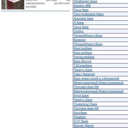
ПроКредит Банк
заморожених російських
Альянс АКБ
активів.
Окси банк
Укрстройинвестбанк
Альпари банк
А-Банк
Окси банк
Глобус
ПервыйИнвестБанк
Конкорд
ПервыйИнвестБанк
Кристалбанк
Кристалбанк
Укрэксимбанк
Банк Восток
ТАСкомбанк
Пиреус Банк
Траст-Капитал
Банк инвестиций и сбережений
Международный Инвестиционный
Полтава-банк КФ
Международный Инвестиционный
Идея Банк
Пиреус Банк
Универсал Банк
Полтава-банк КФ
Альтбанк
Правекс
OTP Bank
Кредит-Днепр