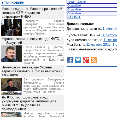
Кредит-Днепр
ТОП-НОВИНИ
Ощадбанк
Указ президента: Умєров призначений
Ощадбанк
головою СЗР, Клименко —
Ощадбанк
секретарем РНБО
OTP Bank
Президент України
Дополнительно:
Володимир Зеленський
призначив Pустема Умєрова
Депозитные ставки на
1 січня 
головою Служби зовнішньої
розвідки України.
Курсы валют НБУ на
11 лютого
Україна ніколи не вступить до НАТО,
Курс обмена валют на
11 люто
— Залужний
Межбанк на
11 лютого 2022
,
1 
Посол України у Британії,
Ставки межбанковского кредит
генерал Валерій Залужний не
вважає перспективним рух
України до членства в НАТО,
визначений в Конституції
України.
Зеленський заявив, що Україна
втратила близько 50 тисяч військових
загиблими
За словами Володимира
Зеленського, Україна
втратила на війні близько 50
тисяч військових загиблими,
тоді як Росія - 700 тисяч.
До ₴460 тис. щомісяця: уряд
унормував додаткові виплати для
бійців НГУ, Нацполіції та
прикордонників
Міністр внутрішніх справ
України Іван Вигівський