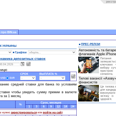
реєстр
 про BIN.ua
ПРЕС-РЕЛІЗИ
Х УКРАИНЫ
Автономність та батар
Графіки
флагманів Apple iPhone
намика депозитных ставок
Питання
залишає
ключових 
вибору суч
тницю
пристрою
СРОК
ВЫПЛАТА %
сегмента.
Тилові вакансії «Азову
USD
EUR
фінансистів
ванию средней ставки для банка по условиям
Ця тилова в
для кандида
ставке чтобы увидеть сумму премии в валюте
виконувати 
та за 1 месяц.
звʼязку із
здоровʼя.
Cрок, месяцев
%
1
3
6
9
12
18
24
м нужно
зарестрироваться
или
войти на сайт