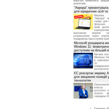
виручка виявилися кращи
аналітиків.
"Аврора" презентувала
для юридичних осіб т
Мережа м
"Аврора" п
сервіс для 
фізичних о
який допо
корпорати
магазинах мережі за 
розрахунком через корпо
повідомила пресслужба комп
Microsoft розширила м
Windows 11: біометричн
доступним на більшій к
Ми вже пис
Windows Hel
в серпнево
11. С
повідомлен
розгортатис
ЄС розгортає мережу A
для зміцнення позицій 
технологіях
Єврокомісі
власну і
штучного і
почати фу
середини 2
«
Серпень 2