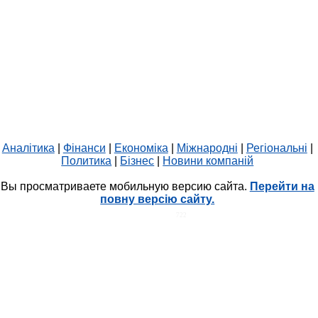
Аналітика
|
Фінанси
|
Економіка
|
Міжнародні
|
Регіональні
|
Политика
|
Бізнес
|
Новини компаній
Вы просматриваете мобильную версию сайта.
Перейти на
повну версію сайту.
HIT.UA
722