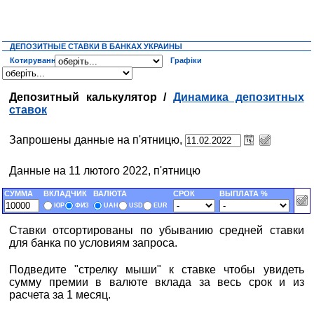
ДЕПОЗИТНЫЕ СТАВКИ В БАНКАХ УКРАИНЫ
Котирування
Графіки
Депозитный калькулятор /
Динамика депозитных
ставок
Запрошены данные на п'ятницю,
Данные на 11 лютого 2022, п'ятницю
СУММА
ВКЛАДЧИК
ВАЛЮТА
СРОК
ВЫПЛАТА %
ЮР
ФИЗ
UAH
USD
EUR
Ставки отсортированы по убыванию средней ставки
для банка по условиям запроса.
Подведите "стрелку мыши" к ставке чтобы увидеть
сумму премии в валюте вклада за весь срок и из
расчета за 1 месяц.