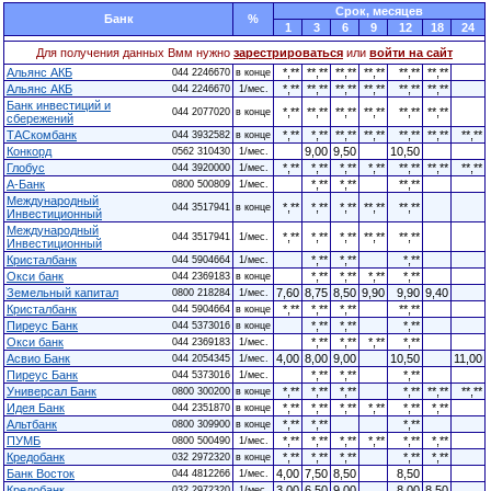
Cрок, месяцев
Банк
%
1
3
6
9
12
18
24
Для получения данных Вмм нужно
зарестрироваться
или
войти на сайт
Альянс АКБ
*,**
**,**
**,**
**,**
**,**
**,**
044 2246670
в конце
Альянс АКБ
*,**
**,**
**,**
**,**
**,**
**,**
044 2246670
1/мес.
Банк инвестиций и
*,**
**,**
**,**
**,**
**,**
**,**
044 2077020
в конце
сбережений
ТАСкомбанк
*,**
*,**
**,**
**,**
**,**
**,**
**,**
044 3932582
в конце
Конкорд
9,00
9,50
10,50
0562 310430
1/мес.
Глобус
*,**
*,**
*,**
*,**
**,**
**,**
**,**
044 3920000
1/мес.
А-Банк
*,**
*,**
**,**
0800 500809
1/мес.
Международный
*,**
*,**
*,**
**,**
**,**
044 3517941
в конце
Инвестиционный
Международный
*,**
*,**
*,**
**,**
**,**
044 3517941
1/мес.
Инвестиционный
Кристалбанк
*,**
*,**
*,**
044 5904664
1/мес.
Окси банк
*,**
*,**
*,**
*,**
044 2369183
в конце
Земельный капитал
7,60
8,75
8,50
9,90
9,90
9,40
0800 218284
1/мес.
Кристалбанк
*,**
*,**
*,**
**,**
044 5904664
в конце
Пиреус Банк
*,**
*,**
*,**
044 5373016
в конце
Окси банк
*,**
*,**
*,**
*,**
044 2369183
1/мес.
Асвио Банк
4,00
8,00
9,00
10,50
11,00
044 2054345
1/мес.
Пиреус Банк
*,**
*,**
*,**
044 5373016
1/мес.
Универсал Банк
*,**
*,**
*,**
*,**
**,**
**,**
0800 300200
в конце
Идея Банк
*,**
*,**
*,**
*,**
*,**
*,**
044 2351870
в конце
Альтбанк
*,**
*,**
*,**
0800 309900
в конце
ПУМБ
*,**
*,**
*,**
*,**
*,**
*,**
0800 500490
1/мес.
Кредобанк
*,**
*,**
*,**
*,**
*,**
032 2972320
в конце
Банк Восток
4,00
7,50
8,50
8,50
044 4812266
1/мес.
Кредобанк
3,00
6,50
9,00
8,00
8,50
032 2972320
1/мес.