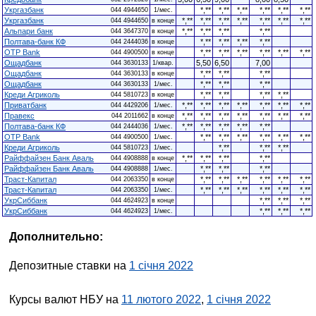
Укргазбанк
*,**
*,**
*,**
*,**
*,**
*,**
044 4944650
1/мес.
Укргазбанк
*,**
*,**
*,**
*,**
*,**
*,**
*,**
044 4944650
в конце
Альпари банк
*,**
*,**
*,**
*,**
044 3647370
в конце
Полтава-банк КФ
*,**
*,**
*,**
*,**
044 2444036
в конце
OTP Bank
*,**
*,**
*,**
*,**
*,**
*,**
044 4900500
в конце
Ощадбанк
5,50
6,50
7,00
044 3630133
1/квар.
Ощадбанк
*,**
*,**
*,**
044 3630133
в конце
Ощадбанк
*,**
*,**
*,**
044 3630133
1/мес.
Креди Агриколь
*,**
*,**
*,**
*,**
044 5810723
в конце
Приватбанк
*,**
*,**
*,**
*,**
*,**
*,**
*,**
044 4429206
1/мес.
Правекс
*,**
*,**
*,**
*,**
*,**
*,**
*,**
044 2011662
в конце
Полтава-банк КФ
*,**
*,**
*,**
*,**
*,**
044 2444036
1/мес.
OTP Bank
*,**
*,**
*,**
*,**
*,**
*,**
044 4900500
1/мес.
Креди Агриколь
*,**
*,**
*,**
044 5810723
1/мес.
Райффайзен Банк Аваль
*,**
*,**
*,**
*,**
044 4908888
в конце
Райффайзен Банк Аваль
*,**
*,**
*,**
044 4908888
1/мес.
Траст-Капитал
*,**
*,**
*,**
*,**
*,**
*,**
044 2063350
в конце
Траст-Капитал
*,**
*,**
*,**
*,**
*,**
*,**
044 2063350
1/мес.
УкрСиббанк
*,**
*,**
*,**
044 4624923
в конце
УкрСиббанк
*,**
*,**
*,**
044 4624923
1/мес.
Дополнительно:
Депозитные ставки на
1 січня 2022
Курсы валют НБУ на
11 лютого 2022
,
1 січня 2022