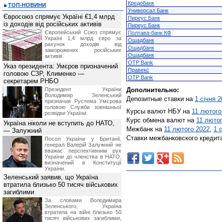
Кредобанк
ТОП-НОВИНИ
Универсал Банк
Євросоюз спрямує Україні €1,4 млрд
Пиреус Банк
із доходів від російських активів
Пиреус Банк
Європейський Союз спрямує
Полтава-банк КФ
Україні 1,4 млрд євро за
Ощадбанк
рахунок доходів від
Ощадбанк
заморожених російських
Ощадбанк
активів.
OTP Bank
Указ президента: Умєров призначений
Правекс
головою СЗР, Клименко —
OTP Bank
секретарем РНБО
Президент України
Дополнительно:
Володимир Зеленський
Депозитные ставки на
1 січня 
призначив Pустема Умєрова
головою Служби зовнішньої
Курсы валют НБУ на
11 лютого
розвідки України.
Курс обмена валют на
11 люто
Україна ніколи не вступить до НАТО,
Межбанк на
11 лютого 2022
,
1 
— Залужний
Ставки межбанковского кредит
Посол України у Британії,
генерал Валерій Залужний не
вважає перспективним рух
України до членства в НАТО,
визначений в Конституції
України.
Зеленський заявив, що Україна
втратила близько 50 тисяч військових
загиблими
За словами Володимира
Зеленського, Україна
втратила на війні близько 50
тисяч військових загиблими,