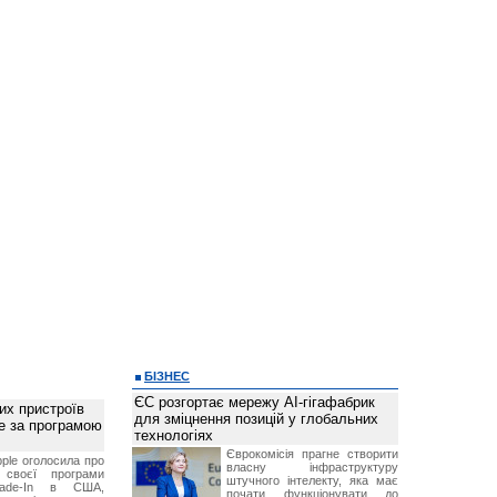
БІЗНЕС
ЄС розгортає мережу AI-гігафабрик
их пристроїв
для зміцнення позицій у глобальних
е за програмою
технологіях
Єврокомісія прагне створити
ple оголосила про
власну інфраструктуру
 своєї програми
штучного інтелекту, яка має
rade-In в США,
почати функціонувати до