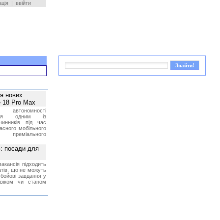
ація
|
ввійти
ея нових
 18 Pro Max
 автономності
ться одним із
чинників під час
асного мобільного
 преміального
»: посади для
акансія підходить
тів, що не можуть
бойові завдання у
 віком чи станом