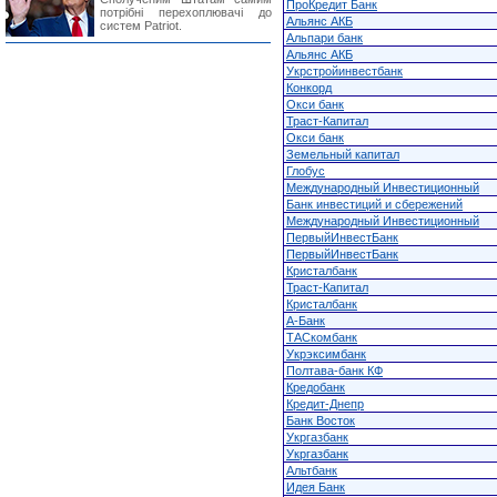
ПроКредит Банк
потрібні перехоплювачі до
Альянс АКБ
систем Patriot.
Альпари банк
Альянс АКБ
Укрстройинвестбанк
Конкорд
Окси банк
Траст-Капитал
Окси банк
Земельный капитал
Глобус
Международный Инвестиционный
Банк инвестиций и сбережений
Международный Инвестиционный
ПервыйИнвестБанк
ПервыйИнвестБанк
Кристалбанк
Траст-Капитал
Кристалбанк
А-Банк
ТАСкомбанк
Укрэксимбанк
Полтава-банк КФ
Кредобанк
Кредит-Днепр
Банк Восток
Укргазбанк
Укргазбанк
Альтбанк
Идея Банк