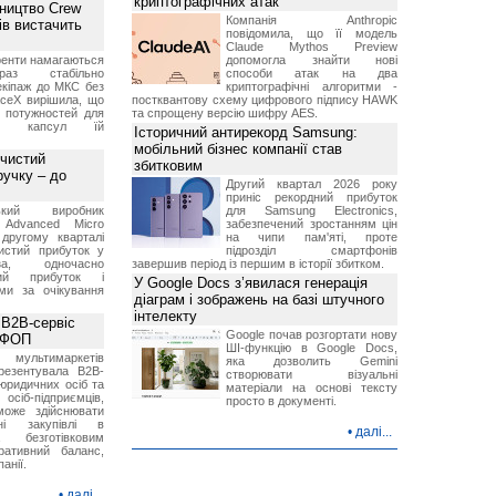
криптографічних атак
ництво Crew
Компанія Anthropic
ів вистачить
повідомила, що її модель
Claude Mythos Preview
ренти намагаються
допомогла знайти нові
аз стабільно
способи атак на два
екіпаж до МКС без
криптографічні алгоритми -
aceX вирішила, що
постквантову схему цифрового підпису HAWK
 потужностей для
та спрощену версію шифру AES.
них капсул їй
Історичний антирекорд Samsung:
мобільний бізнес компанії став
 чистий
збитковим
ручку – до
Другий квартал 2026 року
приніс рекордний прибуток
ський виробник
для Samsung Electronics,
 Advanced Micro
забезпечений зростанням цін
другому кварталі
на чипи пам'яті, проте
истий прибуток у
підрозділ смартфонів
а, одночасно
завершив період із першим в історії збитком.
ний прибуток і
У Google Docs з’явилася генерація
ми за очікування
діаграм і зображень на базі штучного
інтелекту
 B2B-сервіс
Google почав розгортати нову
а ФОП
ШІ-функцію в Google Docs,
ультимаркетів
яка дозволить Gemini
резентувала B2B-
створювати візуальні
юридичних осіб та
матеріали на основі тексту
сіб-підприємців,
просто в документі.
може здійснювати
вні закупівлі в
•
далі...
безготівковим
ративний баланс,
анії.
•
далі...