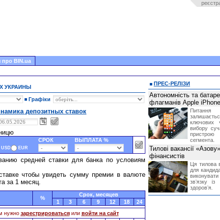
реєстр
 про BIN.ua
ПРЕС-РЕЛІЗИ
Х УКРАИНЫ
Автономність та батар
Графіки
флагманів Apple iPhone
намика депозитных ставок
Питання
залишає
ключових 
вибору суч
тницю
пристрою
СРОК
ВЫПЛАТА %
сегмента.
Тилові вакансії «Азову
USD
EUR
фінансистів
ванию средней ставки для банка по условиям
Ця тилова в
для кандида
ставке чтобы увидеть сумму премии в валюте
виконувати 
та за 1 месяц.
звʼязку із
здоровʼя.
Cрок, месяцев
%
1
3
6
9
12
18
24
м нужно
зарестрироваться
или
войти на сайт