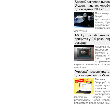
SpaceX закриває вироб
Dragon: наявних корабл
до середини 2030-х
Поки конку
бодай р
доставити 
пригод, Sp
виробничих
пілотова
достатньо.
AMD у II кв. збільшила
прибуток у 2,6 раза, ви
рекорду
Американ
мікросхем
Devices у 
збільшив ч
2,6 раз
скоригова
виручка виявилися кращи
аналітиків.
"Аврора" презентувала
для юридичних осіб т
Мережа м
"Аврора" п
сервіс для 
фізичних о
який допо
корпорати
магазинах мережі за 
розрахунком через корпо
повідомила пресслужба комп