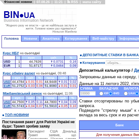
Фінансові новини
|
07.08.26
|
11:21
|
RSS
|
мапа сайту
"Жодного разу не впасти – це не найбільша заслуга в
життя. Головне кожен раз підніматися"
Нельсон Мандела
Головна
Новини
Аналітика
Котирування
Веб-майстру
Інформація
Курс НБУ
на
сьогодні
ДЕПОЗИТНЫЕ СТАВКИ В БАНКА
за
курс
uah
%
USD
1
44,7626
0,0731
0,16
Котирування
EUR
1
51,6717
0,0464
0,09
Депозитный калькулятор /
Ди
Курс обміну валют
на
сьогодні
, 09:48
Запрошены данные на середу,
куп.
uah
%
прод.
uah
%
USD
44,4784
0,01
0,01
44,9448
0,01
0,02
Данные на 11 лютого 2022, п'я
EUR
51,2752
0,03
0,06
51,9080
0,01
0,01
СУММА
ВКЛАДЧИК
ВАЛЮТА
Міжбанківський ринок
на
сьогодні
, 11:06
ЮР
ФИЗ
UAH
куп.
uah
%
прод.
uah
%
Ставки отсортированы по убы
USD
44,7500
0,05
0,11
44,7800
0,04
0,09
запроса.
EUR
51,5743
0,04
0,07
51,5910
0,05
0,10
Подведите "стрелку мыши" к 
вклада за весь срок и из расче
ТОП-НОВИНИ
Постачання ракет для Patriot Україні не
Банк
буде: Трамп зробив заяву
Президент США Дональд
Для получения данных Вм
Трамп заявив, що
Сполученим Штатам самим