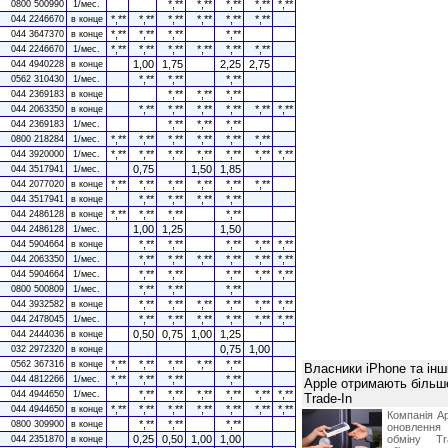
*,**
*,**
*,**
*,**
*,**
0800 500990
1/мес.
*,**
*,**
*,**
*,**
*,**
*,**
044 2246670
в конце
*,**
*,**
*,**
*,**
044 3647370
в конце
*,**
*,**
*,**
*,**
*,**
*,**
044 2246670
1/мес.
1,00
1,75
2,25
2,75
044 4940228
в конце
*,**
*,**
*,**
0562 310430
1/мес.
*,**
*,**
*,**
044 2369183
в конце
*,**
*,**
*,**
*,**
*,**
*,**
044 2063350
в конце
*,**
*,**
*,**
044 2369183
1/мес.
*,**
*,**
*,**
*,**
*,**
*,**
0800 218284
1/мес.
*,**
*,**
*,**
*,**
*,**
*,**
*,**
044 3920000
1/мес.
0,75
1,50
1,85
044 3517941
1/мес.
*,**
*,**
*,**
*,**
*,**
*,**
044 2077020
в конце
*,**
*,**
*,**
*,**
044 3517941
в конце
*,**
*,**
*,**
*,**
044 2486128
в конце
1,00
1,25
1,50
044 2486128
1/мес.
*,**
*,**
*,**
*,**
*,**
044 5904664
в конце
*,**
*,**
*,**
*,**
*,**
*,**
044 2063350
1/мес.
*,**
*,**
*,**
*,**
*,**
044 5904664
1/мес.
*,**
*,**
*,**
0800 500809
1/мес.
*,**
*,**
*,**
*,**
*,**
*,**
044 3932582
в конце
*,**
*,**
*,**
*,**
*,**
*,**
044 2478045
1/мес.
0,50
0,75
1,00
1,25
044 2444036
в конце
0,75
1,00
032 2972320
в конце
*,**
*,**
*,**
*,**
*,**
0562 367316
в конце
Власники iPhone та інш
*,**
*,**
*,**
*,**
044 4812266
1/мес.
Apple отримають більш
*,**
*,**
*,**
*,**
*,**
*,**
044 4944650
1/мес.
Trade-In
*,**
*,**
*,**
*,**
*,**
*,**
*,**
044 4944650
в конце
Компанія Ap
*,**
*,**
*,**
0800 309900
в конце
оновлення
0,25
0,50
1,00
1,00
обміну T
044 2351870
в конце