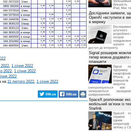
збільшивши
*,**
*,**
032 2972320
1/мес.
більшість
*,**
*,**
*,**
0800 300200
в конце
iPad, Mac т
*,**
044 5373016
1/мес.
Дослідники заявили, щ
*,**
*,**
044 5373016
в конце
OpenAI «вступили в змо
*,**
*,**
*,**
*,**
044 2444036
1/мес.
в мережу
*,**
*,**
*,**
044 3630133
1/квар.
Експериме
*,**
*,**
*,**
044 3630133
1/мес.
штучного 
*,**
*,**
*,**
044 3630133
в конце
розроблені 
*,**
*,**
*,**
*,**
*,**
*,**
044 4900500
в конце
почали 
повідомлен
*,**
*,**
*,**
*,**
*,**
*,**
044 2011662
в конце
шукати с
*,**
*,**
*,**
*,**
*,**
*,**
044 4900500
1/мес.
доступ до інтернету.
Signal розширив можлив
тепер можна додавати
2022
планшети
 2022
,
1 січня 2022
Signal по
підтрим
го 2022
,
1 січня 2022
смартфоні
січня 2022
iPhone, а
планшетів
а на
11 лютого 2022
,
1 січня 2022
акаунта.
синхронізуються між 
залишаються захищени
шифруванням.
SpaceX розпочинає екс
мобільний зв’язок із те
Starlink
SpaceX пл
терміни з
одним з
операторі
зв'язку у С