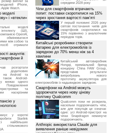
 розмір виплат за
середини 2028 року
 моделей iPhone,
а Apple Watch.
Чіпи для смартфонів втрачають
о моделі
попит: поставки скоротилися на 15%
ву» і «втекли»
через зростання вартості пам’яті
У першій половині 2026 року
світові постачання чипів для
нтальні моделі
смартфонів скоротилися на
інтелекту (ШІ),
15% порівняно з аналогічним
компанією OpenAI,
періодом торік.
обмінюватися
нями між собою та
Китайські розробники створили
посіб отримати
батарею для електромобілів із
зарядкою до 70% менш ніж за 4
ості акаунтів:
хвилини
 смартфони й
Китайський автовиробник
Hongqi, преміальний бренд
чав розгортати
концерну China FAW Group,
ку додаткових
представив результати
в на Android та
випробувань нового
 також Android-
прототипу акумулятора для
 у межах одного
електромобілів із надшвидкою зарядкою.
 Повідомлення
Смартфони на Android можуть
пристроями та
здорожчати через нову цінову
ми наскрізним
політику Qualcomm
пансію у
Qualcomm поки не розкрила,
хнологією
наскільки подорожчають чіпи,
але для покупців це означає
одне: усі Android-пристрої на
анує у короткі
чіпах Snapdragon неминуче
робити Starlink
подорожчають.
 найбільших
Anthropic використала Claude для
в стільникового
виявлення раніше невідомих
ША.