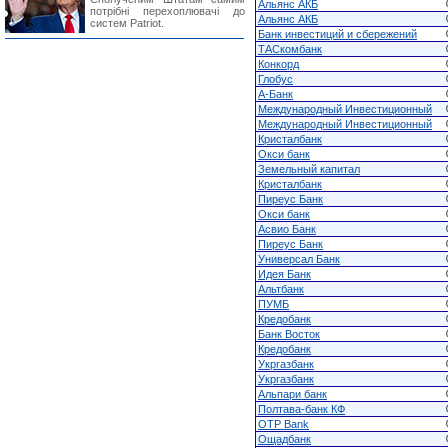
Альянс АКБ
потрібні перехоплювачі до
Альянс АКБ
систем Patriot.
Банк инвестиций и сбережений
ТАСкомбанк
Конкорд
Глобус
А-Банк
Международный Инвестиционный
Международный Инвестиционный
Кристалбанк
Окси банк
Земельный капитал
Кристалбанк
Пиреус Банк
Окси банк
Асвио Банк
Пиреус Банк
Универсал Банк
Идея Банк
Альтбанк
ПУМБ
Кредобанк
Банк Восток
Кредобанк
Укргазбанк
Укргазбанк
Альпари банк
Полтава-банк КФ
OTP Bank
Ощадбанк