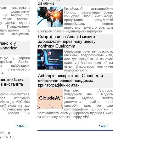
хвилини
чав розгортати
Китайський автовиробник
ку додаткових
Hongqi, преміальний бренд
в на Android та
концерну China FAW Group,
 також Android-
представив результати
 у межах одного
випробувань нового
 Повідомлення
прототипу акумулятора для
пристроями та
електромобілів із надшвидкою зарядкою.
ми наскрізним
Смартфони на Android можуть
здорожчати через нову цінову
пансію у
політику Qualcomm
хнологією
Qualcomm поки не розкрила,
наскільки подорожчають чіпи,
анує у короткі
але для покупців це означає
робити Starlink
одне: усі Android-пристрої на
 найбільших
чіпах Snapdragon неминуче
в стільникового
подорожчають.
ША.
Anthropic використала Claude для
ництво Crew
виявлення раніше невідомих
ів вистачить
криптографічних атак
Компанія Anthropic
ренти намагаються
повідомила, що її модель
аз стабільно
Claude Mythos Preview
екіпаж до МКС без
допомогла знайти нові
aceX вирішила, що
способи атак на два
 потужностей для
криптографічні алгоритми -
них капсул їй
постквантову схему цифрового підпису HAWK
та спрощену версію шифру AES.
•
далі...
•
далі...
026 »
т
Сб
Нд