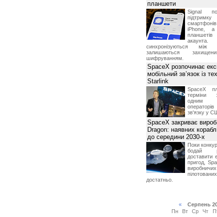
планшети
Signal по
підтрим
смартфоні
iPhone, а
планшетів
акаунта.
синхронізуються між 
залишаються захищени
шифруванням.
SpaceX розпочинає екс
мобільний зв’язок із те
Starlink
SpaceX пл
терміни з
одним з
операторі
зв'язку у С
SpaceX закриває вироб
Dragon: наявних корабл
до середини 2030-х
Поки конку
бодай р
доставити 
пригод, Sp
виробничих
пілотова
достатньо.
«
Серпень 2
Пн
Вт
Ср
Чт
П