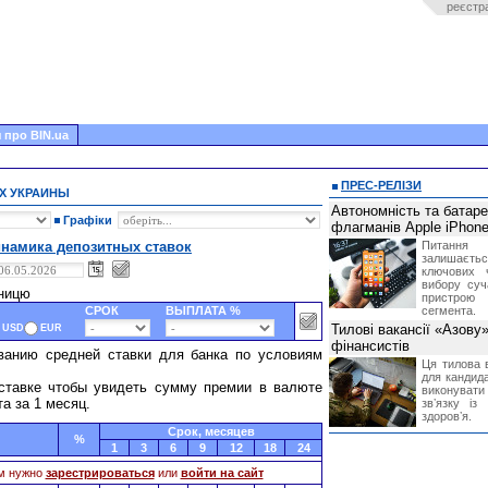
реєстр
 про BIN.ua
ПРЕС-РЕЛІЗИ
Х УКРАИНЫ
Автономність та батар
Графіки
флагманів Apple iPhone
намика депозитных ставок
Питання
залишає
ключових 
вибору суч
тницю
пристрою
СРОК
ВЫПЛАТА %
сегмента.
Тилові вакансії «Азову
USD
EUR
фінансистів
ванию средней ставки для банка по условиям
Ця тилова в
для кандида
ставке чтобы увидеть сумму премии в валюте
виконувати 
та за 1 месяц.
звʼязку із
здоровʼя.
Cрок, месяцев
%
1
3
6
9
12
18
24
м нужно
зарестрироваться
или
войти на сайт