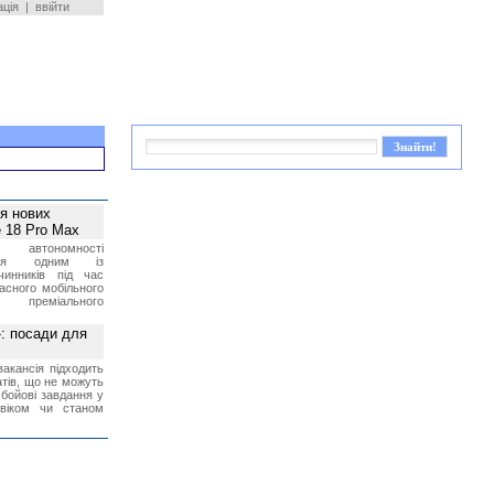
ація
|
ввійти
ея нових
 18 Pro Max
 автономності
ться одним із
чинників під час
асного мобільного
 преміального
»: посади для
акансія підходить
тів, що не можуть
бойові завдання у
 віком чи станом