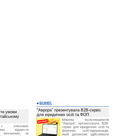
БІЗНЕС
"Аврора" презентувала B2B-сервіс
ти умови
для юридичних осіб та ФОП
итайському
Мережа мультимаркетів
"Аврора" презентувала B2B-
з ключових
сервіс для юридичних осіб та
ських відомств
фізичних осіб-підприємців,
є механізми, за
який допоможе здійснювати