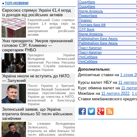
Ощадбанк
ТОП-НОВИНИ
Ощадбанк
Євросоюз спрямує Україні €1,4 млрд
Креди Агриколь
із доходів від російських активів
Приватбанк
Європейський Союз спрямує
Правекс
Україні 1,4 млрд євро за
Полтава-банк КФ
рахунок доходів від
OTP Bank
заморожених російських
Креди Агриколь
активів.
Райффайзен Банк Аваль
Указ президента: Умєров призначений
Райффайзен Банк Аваль
головою СЗР, Клименко —
Траст-Капитал
секретарем РНБО
Траст-Капитал
Президент України
УкрСиббанк
Володимир Зеленський
УкрСиббанк
призначив Pустема Умєрова
головою Служби зовнішньої
Дополнительно:
розвідки України.
Депозитные ставки на
1 січня 
Україна ніколи не вступить до НАТО,
— Залужний
Курсы валют НБУ на
11 лютого
Посол України у Британії,
Курс обмена валют на
11 люто
генерал Валерій Залужний не
вважає перспективним рух
Межбанк на
11 лютого 2022
,
1 
України до членства в НАТО,
Ставки межбанковского кредит
визначений в Конституції
України.
Зеленський заявив, що Україна
втратила близько 50 тисяч військових
загиблими
За словами Володимира
Зеленського, Україна
втратила на війні близько 50
тисяч військових загиблими,