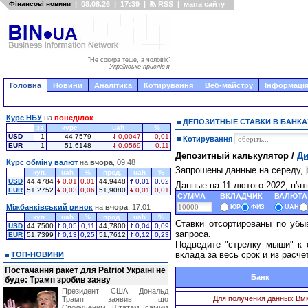
Фінансові новини
|
08.08.26
|
17:39
|
RSS
|
мапа сайту
"Не сокира теше, а чоловік"
Українське прислів'я
Головна
Новини
Аналітика
Котирування
Веб-майстру
Інформація
Курс НБУ
на
понеділок
ДЕПОЗИТНЫЕ СТАВКИ В БАНКА
за
курс
uah
%
USD
1
44,7579
0,0047
0,01
Котирування
EUR
1
51,6148
0,0569
0,11
Депозитный калькулятор /
Ди
Курс обміну валют
на
вчора
, 09:48
Запрошены данные на середу,
куп.
uah
%
прод.
uah
%
USD
44,4784
0,01
0,01
44,9448
0,01
0,02
Данные на 11 лютого 2022, п'я
EUR
51,2752
0,03
0,06
51,9080
0,01
0,01
СУММА
ВКЛАДЧИК
ВАЛЮТА
Міжбанківський ринок
на
вчора
, 17:01
ЮР
ФИЗ
UAH
куп.
uah
%
прод.
uah
%
Ставки отсортированы по убы
USD
44,7500
0,05
0,11
44,7800
0,04
0,09
запроса.
EUR
51,7399
0,13
0,25
51,7612
0,12
0,23
Подведите "стрелку мыши" к 
вклада за весь срок и из расче
ТОП-НОВИНИ
Постачання ракет для Patriot Україні не
Банк
буде: Трамп зробив заяву
Президент США Дональд
Для получения данных Вм
Трамп заявив, що
Сполученим Штатам самим