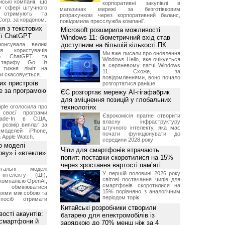
ські компанії, що
корпоративні закупівлі в
у сфері штучного
магазинах мережі за безготівковим
, отримують та
розрахунком через корпоративний баланс,
Corp. за кордоном.
повідомила пресслужба компанії.
я з текстових
Microsoft розширила можливості
сії ChatGPT
Windows 11: біометричний вхід став
онсувала великі
доступним на більшій кількості ПК
я користувачів
Ми вже писали про оновлення
ого ChatGPT та
Windows Hello, яке очікується
 тарифу Go: із
в серпневому патчі Windows
о тижня ліміт на
11. Схоже, за
ти скасовується.
повідомленнями, воно почало
их пристроїв
розгортатися раніше.
е за програмою
ЄС розгортає мережу AI-гігафабрик
для зміцнення позицій у глобальних
ple оголосила про
технологіях
 своєї програми
Єврокомісія прагне створити
rade-In в США,
власну інфраструктуру
 розмір виплат за
штучного інтелекту, яка має
 моделей iPhone,
почати функціонувати до
а Apple Watch.
середини 2028 року
о моделі
Чіпи для смартфонів втрачають
ву» і «втекли»
попит: поставки скоротилися на 15%
через зростання вартості пам’яті
нтальні моделі
У першій половині 2026 року
інтелекту (ШІ),
світові постачання чипів для
компанією OpenAI,
смартфонів скоротилися на
обмінюватися
15% порівняно з аналогічним
нями між собою та
періодом торік.
посіб отримати
Китайські розробники створили
ості акаунтів:
батарею для електромобілів із
 смартфони й
зарядкою до 70% менш ніж за 4