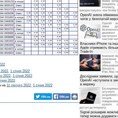
якими китай
*,**
*,**
*,**
044 3630133
в конце
працюють 
*,**
*,**
*,**
044 3630133
1/мес.
інтелекту
*,**
*,**
*,**
*,**
044 5810723
в конце
використовують чіпи Nvidia 
*,**
*,**
*,**
*,**
*,**
*,**
*,**
044 4429206
1/мес.
OpenAI зняла обмеженн
*,**
*,**
*,**
*,**
*,**
*,**
*,**
044 2011662
в конце
чатів у безплатній вер
*,**
*,**
*,**
*,**
*,**
044 2444036
1/мес.
OpenAI ан
*,**
*,**
*,**
*,**
*,**
*,**
044 4900500
1/мес.
зміни дл
*,**
*,**
*,**
044 5810723
1/мес.
безплатн
дешевого
*,**
*,**
*,**
*,**
044 4908888
в конце
наступног
*,**
*,**
*,**
044 4908888
1/мес.
текстові ча
*,**
*,**
*,**
*,**
*,**
*,**
044 2063350
в конце
Власники iPhone та інш
*,**
*,**
*,**
*,**
*,**
*,**
044 2063350
1/мес.
Apple отримають більш
*,**
*,**
*,**
044 4624923
в конце
Trade-In
*,**
*,**
*,**
044 4624923
1/мес.
Компанія Ap
оновлення
обміну T
2022
збільшивши
більшість
 2022
,
1 січня 2022
iPad, Mac т
го 2022
,
1 січня 2022
Дослідники заявили, щ
OpenAI «вступили в змо
січня 2022
в мережу
а на
11 лютого 2022
,
1 січня 2022
Експериме
штучного 
розроблені 
почали 
повідомлен
шукати с
доступ до інтернету.
Signal розширив можлив
тепер можна додавати