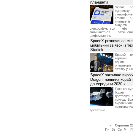
планшети
Signal по
підтрим
смартфоні
iPhone, а
планшетів
акаунта.
синхронізуються між 
залишаються захищени
шифруванням.
SpaceX розпочинає екс
мобільний зв’язок із те
Starlink
SpaceX пл
терміни з
одним з
операторі
зв'язку у С
SpaceX закриває вироб
Dragon: наявних корабл
до середини 2030-х
Поки конку
бодай р
доставити 
пригод, Sp
виробничих
пілотова
достатньо.
«
Серпень 2
Пн
Вт
Ср
Чт
П