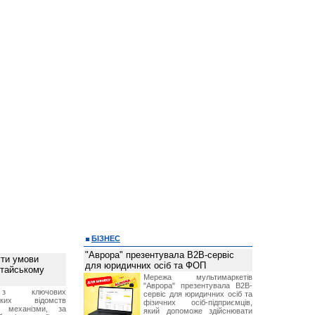
БІЗНЕС
"Аврора" презентувала B2B-сервіс
ти умови
для юридичних осіб та ФОП
итайському
Мережа мультимаркетів
"Аврора" презентувала B2B-
з ключових
сервіс для юридичних осіб та
ських відомств
фізичних осіб-підприємців,
є механізми, за
який допоможе здійснювати