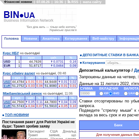
Фінансові новини
|
07.08.26
|
16:36
|
RSS
|
мапа сайту
"Без діла жить — тільки небо коптить"
Українське прислів'я
Головна
Новини
Аналітика
Котирування
Веб-майстру
Інформація
Курс НБУ
на
сьогодні
ДЕПОЗИТНЫЕ СТАВКИ В БАНКА
за
курс
uah
%
USD
1
44,7626
0,0731
0,16
Котирування
EUR
1
51,6717
0,0464
0,09
Депозитный калькулятор /
Ди
Курс обміну валют
на
сьогодні
, 09:48
Запрошены данные на четвер,
куп.
uah
%
прод.
uah
%
USD
44,4784
0,01
0,01
44,9448
0,01
0,02
Данные на 11 лютого 2022, п'я
EUR
51,2752
0,03
0,06
51,9080
0,01
0,01
СУММА
ВКЛАДЧИК
ВАЛЮТА
Міжбанківський ринок
на
сьогодні
, 11:06
ЮР
ФИЗ
UAH
куп.
uah
%
прод.
uah
%
Ставки отсортированы по убы
USD
44,7500
0,05
0,11
44,7800
0,04
0,09
запроса.
EUR
51,5743
0,04
0,07
51,5910
0,05
0,10
Подведите "стрелку мыши" к 
вклада за весь срок и из расче
ТОП-НОВИНИ
Постачання ракет для Patriot Україні не
Банк
буде: Трамп зробив заяву
Президент США Дональд
Для получения данных Вм
Трамп заявив, що
Сполученим Штатам самим