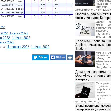
якими китай
*,**
*,**
*,**
*,**
0562 367316
1/мес.
працюють 
*,**
*,**
044 3630133
1/мес.
інтелекту
*,**
*,**
044 3630133
в конце
використовують чіпи Nvidia 
*,**
*,**
044 3630133
1/квар.
OpenAI зняла обмеженн
*,**
*,**
*,**
*,**
*,**
*,**
044 4900500
1/мес.
чатів у безплатній вер
OpenAI ан
зміни дл
2022
безплатн
дешевого
 2022
,
1 січня 2022
наступног
текстові ча
го 2022
,
1 січня 2022
Власники iPhone та інш
січня 2022
Apple отримають більш
а на
11 лютого 2022
,
1 січня 2022
Trade-In
Компанія Ap
оновлення
обміну T
збільшивши
більшість
iPad, Mac т
Дослідники заявили, щ
OpenAI «вступили в змо
в мережу
Експериме
штучного 
розроблені 
почали 
повідомлен
шукати с
доступ до інтернету.
Signal розширив можлив
тепер можна додавати