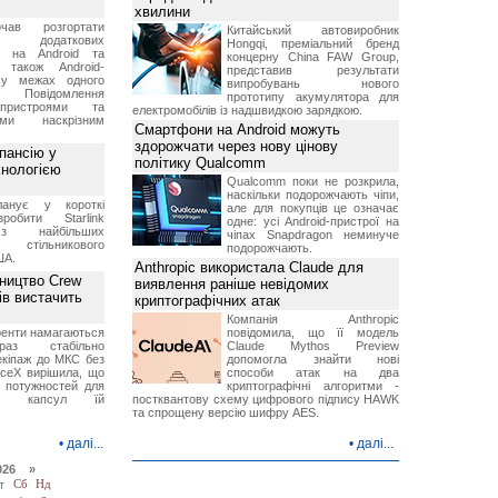
хвилини
чав розгортати
Китайський автовиробник
ку додаткових
Hongqi, преміальний бренд
в на Android та
концерну China FAW Group,
 також Android-
представив результати
 у межах одного
випробувань нового
 Повідомлення
прототипу акумулятора для
пристроями та
електромобілів із надшвидкою зарядкою.
ми наскрізним
Смартфони на Android можуть
здорожчати через нову цінову
пансію у
політику Qualcomm
хнологією
Qualcomm поки не розкрила,
наскільки подорожчають чіпи,
анує у короткі
але для покупців це означає
робити Starlink
одне: усі Android-пристрої на
 найбільших
чіпах Snapdragon неминуче
в стільникового
подорожчають.
ША.
Anthropic використала Claude для
ництво Crew
виявлення раніше невідомих
ів вистачить
криптографічних атак
Компанія Anthropic
ренти намагаються
повідомила, що її модель
аз стабільно
Claude Mythos Preview
екіпаж до МКС без
допомогла знайти нові
aceX вирішила, що
способи атак на два
 потужностей для
криптографічні алгоритми -
них капсул їй
постквантову схему цифрового підпису HAWK
та спрощену версію шифру AES.
•
далі...
•
далі...
026 »
т
Сб
Нд