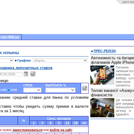
реєстр
 про BIN.ua
ПРЕС-РЕЛІЗИ
Х УКРАИНЫ
Автономність та батар
Графіки
флагманів Apple iPhone
намика депозитных ставок
Питання
залишає
ключових 
вибору суч
тницю
пристрою
СРОК
ВЫПЛАТА %
сегмента.
Тилові вакансії «Азову
USD
EUR
фінансистів
ванию средней ставки для банка по условиям
Ця тилова в
для кандида
ставке чтобы увидеть сумму премии в валюте
виконувати 
та за 1 месяц.
звʼязку із
здоровʼя.
Cрок, месяцев
%
1
3
6
9
12
18
24
м нужно
зарестрироваться
или
войти на сайт