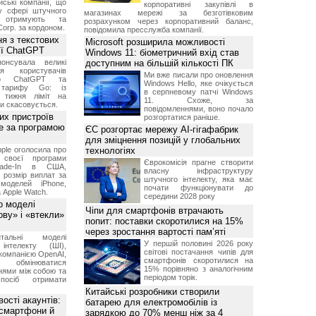
ські компанії, що
корпоративні закупівлі в
у сфері штучного
магазинах мережі за безготівковим
, отримують та
розрахунком через корпоративний баланс,
Corp. за кордоном.
повідомила пресслужба компанії.
я з текстових
Microsoft розширила можливості
сії ChatGPT
Windows 11: біометричний вхід став
онсувала великі
доступним на більшій кількості ПК
я користувачів
Ми вже писали про оновлення
ого ChatGPT та
Windows Hello, яке очікується
 тарифу Go: із
в серпневому патчі Windows
о тижня ліміт на
11. Схоже, за
ти скасовується.
повідомленнями, воно почало
их пристроїв
розгортатися раніше.
е за програмою
ЄС розгортає мережу AI-гігафабрик
для зміцнення позицій у глобальних
ple оголосила про
технологіях
 своєї програми
Єврокомісія прагне створити
rade-In в США,
власну інфраструктуру
 розмір виплат за
штучного інтелекту, яка має
 моделей iPhone,
почати функціонувати до
а Apple Watch.
середини 2028 року
о моделі
Чіпи для смартфонів втрачають
ву» і «втекли»
попит: поставки скоротилися на 15%
через зростання вартості пам’яті
нтальні моделі
У першій половині 2026 року
інтелекту (ШІ),
світові постачання чипів для
компанією OpenAI,
смартфонів скоротилися на
обмінюватися
15% порівняно з аналогічним
нями між собою та
періодом торік.
посіб отримати
Китайські розробники створили
ості акаунтів:
батарею для електромобілів із
 смартфони й
зарядкою до 70% менш ніж за 4