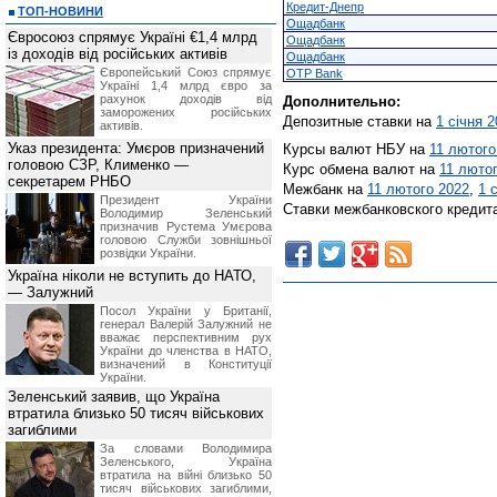
Кредит-Днепр
ТОП-НОВИНИ
Ощадбанк
Євросоюз спрямує Україні €1,4 млрд
Ощадбанк
із доходів від російських активів
Ощадбанк
Європейський Союз спрямує
OTP Bank
Україні 1,4 млрд євро за
рахунок доходів від
Дополнительно:
заморожених російських
Депозитные ставки на
1 січня 
активів.
Указ президента: Умєров призначений
Курсы валют НБУ на
11 лютого
головою СЗР, Клименко —
Курс обмена валют на
11 люто
секретарем РНБО
Межбанк на
11 лютого 2022
,
1 
Президент України
Ставки межбанковского кредит
Володимир Зеленський
призначив Pустема Умєрова
головою Служби зовнішньої
розвідки України.
Україна ніколи не вступить до НАТО,
— Залужний
Посол України у Британії,
генерал Валерій Залужний не
вважає перспективним рух
України до членства в НАТО,
визначений в Конституції
України.
Зеленський заявив, що Україна
втратила близько 50 тисяч військових
загиблими
За словами Володимира
Зеленського, Україна
втратила на війні близько 50
тисяч військових загиблими,