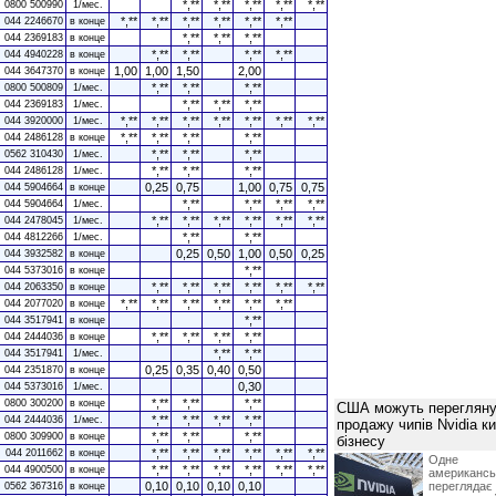
*,**
*,**
*,**
*,**
*,**
0800 500990
1/мес.
*,**
*,**
*,**
*,**
*,**
*,**
044 2246670
в конце
*,**
*,**
*,**
044 2369183
в конце
*,**
*,**
*,**
*,**
044 4940228
в конце
1,00
1,00
1,50
2,00
044 3647370
в конце
*,**
*,**
*,**
0800 500809
1/мес.
*,**
*,**
*,**
044 2369183
1/мес.
*,**
*,**
*,**
*,**
*,**
*,**
*,**
044 3920000
1/мес.
*,**
*,**
*,**
*,**
044 2486128
в конце
*,**
*,**
*,**
0562 310430
1/мес.
*,**
*,**
*,**
044 2486128
1/мес.
0,25
0,75
1,00
0,75
0,75
044 5904664
в конце
*,**
*,**
*,**
*,**
044 5904664
1/мес.
*,**
*,**
*,**
*,**
*,**
*,**
044 2478045
1/мес.
*,**
*,**
044 4812266
1/мес.
0,25
0,50
1,00
0,50
0,25
044 3932582
в конце
*,**
044 5373016
в конце
*,**
*,**
*,**
*,**
*,**
*,**
044 2063350
в конце
*,**
*,**
*,**
*,**
*,**
*,**
044 2077020
в конце
*,**
044 3517941
в конце
*,**
*,**
*,**
*,**
044 2444036
в конце
*,**
*,**
044 3517941
1/мес.
0,25
0,35
0,40
0,50
044 2351870
в конце
0,30
044 5373016
1/мес.
*,**
*,**
*,**
0800 300200
в конце
США можуть перегляну
*,**
*,**
*,**
*,**
044 2444036
1/мес.
продажу чипів Nvidia к
*,**
*,**
*,**
0800 309900
в конце
бізнесу
*,**
*,**
*,**
*,**
*,**
*,**
044 2011662
в конце
Одне 
*,**
*,**
*,**
*,**
*,**
*,**
044 4900500
в конце
американ
0,10
0,10
0,10
0,10
перегляда
0562 367316
в конце