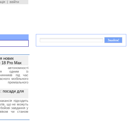
ація
|
ввійти
ея нових
 18 Pro Max
 автономності
ться одним із
чинників під час
асного мобільного
 преміального
»: посади для
акансія підходить
тів, що не можуть
бойові завдання у
 віком чи станом