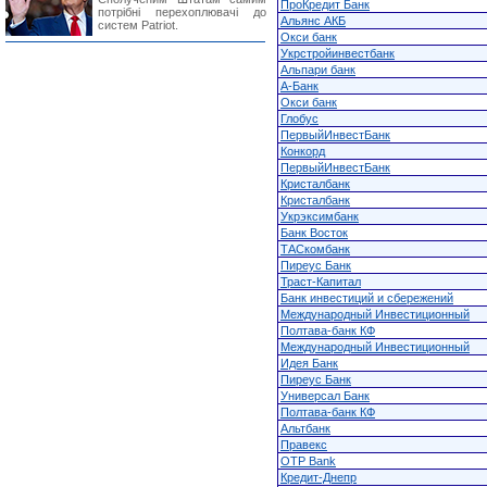
ПроКредит Банк
потрібні перехоплювачі до
Альянс АКБ
систем Patriot.
Окси банк
Укрстройинвестбанк
Альпари банк
А-Банк
Окси банк
Глобус
ПервыйИнвестБанк
Конкорд
ПервыйИнвестБанк
Кристалбанк
Кристалбанк
Укрэксимбанк
Банк Восток
ТАСкомбанк
Пиреус Банк
Траст-Капитал
Банк инвестиций и сбережений
Международный Инвестиционный
Полтава-банк КФ
Международный Инвестиционный
Идея Банк
Пиреус Банк
Универсал Банк
Полтава-банк КФ
Альтбанк
Правекс
OTP Bank
Кредит-Днепр