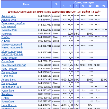
Cрок, месяцев
Банк
%
1
3
6
9
12
18
24
Для получения данных Вмм нужно
зарестрироваться
или
войти на сайт
Альянс АКБ
*,**
**,**
**,**
**,**
**,**
**,**
044 2246670
в конце
Альянс АКБ
*,**
**,**
**,**
**,**
**,**
**,**
044 2246670
1/мес.
Банк инвестиций и
*,**
**,**
**,**
**,**
**,**
**,**
044 2077020
в конце
сбережений
ТАСкомбанк
*,**
*,**
**,**
**,**
**,**
**,**
**,**
044 3932582
в конце
Конкорд
9,00
9,50
10,50
0562 310430
1/мес.
Глобус
*,**
*,**
*,**
*,**
**,**
**,**
**,**
044 3920000
1/мес.
А-Банк
*,**
*,**
**,**
0800 500809
1/мес.
Международный
*,**
*,**
*,**
**,**
**,**
044 3517941
в конце
Инвестиционный
Международный
*,**
*,**
*,**
**,**
**,**
044 3517941
1/мес.
Инвестиционный
Кристалбанк
*,**
*,**
*,**
044 5904664
1/мес.
Окси банк
*,**
*,**
*,**
*,**
044 2369183
в конце
Земельный капитал
7,60
8,75
8,50
9,90
9,90
9,40
0800 218284
1/мес.
Кристалбанк
*,**
*,**
*,**
**,**
044 5904664
в конце
Пиреус Банк
*,**
*,**
*,**
044 5373016
в конце
Окси банк
*,**
*,**
*,**
*,**
044 2369183
1/мес.
Асвио Банк
4,00
8,00
9,00
10,50
11,00
044 2054345
1/мес.
Пиреус Банк
*,**
*,**
*,**
044 5373016
1/мес.
Универсал Банк
*,**
*,**
*,**
*,**
**,**
**,**
0800 300200
в конце
Идея Банк
*,**
*,**
*,**
*,**
*,**
*,**
044 2351870
в конце
Альтбанк
*,**
*,**
*,**
0800 309900
в конце
ПУМБ
*,**
*,**
*,**
*,**
*,**
*,**
0800 500490
1/мес.
Кредобанк
*,**
*,**
*,**
*,**
*,**
032 2972320
в конце
Банк Восток
4,00
7,50
8,50
8,50
044 4812266
1/мес.
Кредобанк
3,00
6,50
9,00
8,00
8,50
032 2972320
1/мес.