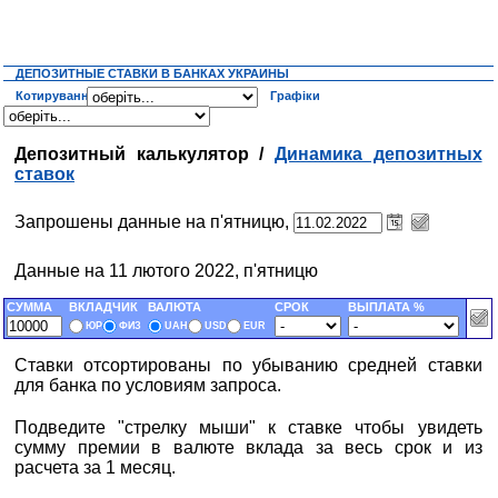
ДЕПОЗИТНЫЕ СТАВКИ В БАНКАХ УКРАИНЫ
Котирування
Графіки
Депозитный калькулятор /
Динамика депозитных
ставок
Запрошены данные на п'ятницю,
Данные на 11 лютого 2022, п'ятницю
СУММА
ВКЛАДЧИК
ВАЛЮТА
СРОК
ВЫПЛАТА %
ЮР
ФИЗ
UAH
USD
EUR
Ставки отсортированы по убыванию средней ставки
для банка по условиям запроса.
Подведите "стрелку мыши" к ставке чтобы увидеть
сумму премии в валюте вклада за весь срок и из
расчета за 1 месяц.