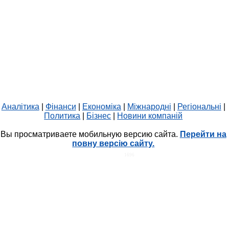
Аналітика
|
Фінанси
|
Економіка
|
Міжнародні
|
Регіональні
|
Политика
|
Бізнес
|
Новини компаній
Вы просматриваете мобильную версию сайта.
Перейти на
повну версію сайту.
HIT.UA
1696