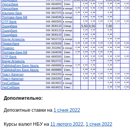
Укргазбанк
*,**
*,**
*,**
*,**
*,**
*,**
044 4944650
1/мес.
Укргазбанк
*,**
*,**
*,**
*,**
*,**
*,**
*,**
044 4944650
в конце
Альпари банк
*,**
*,**
*,**
*,**
044 3647370
в конце
Полтава-банк КФ
*,**
*,**
*,**
*,**
044 2444036
в конце
OTP Bank
*,**
*,**
*,**
*,**
*,**
*,**
044 4900500
в конце
Ощадбанк
5,50
6,50
7,00
044 3630133
1/квар.
Ощадбанк
*,**
*,**
*,**
044 3630133
в конце
Ощадбанк
*,**
*,**
*,**
044 3630133
1/мес.
Креди Агриколь
*,**
*,**
*,**
*,**
044 5810723
в конце
Приватбанк
*,**
*,**
*,**
*,**
*,**
*,**
*,**
044 4429206
1/мес.
Правекс
*,**
*,**
*,**
*,**
*,**
*,**
*,**
044 2011662
в конце
Полтава-банк КФ
*,**
*,**
*,**
*,**
*,**
044 2444036
1/мес.
OTP Bank
*,**
*,**
*,**
*,**
*,**
*,**
044 4900500
1/мес.
Креди Агриколь
*,**
*,**
*,**
044 5810723
1/мес.
Райффайзен Банк Аваль
*,**
*,**
*,**
*,**
044 4908888
в конце
Райффайзен Банк Аваль
*,**
*,**
*,**
044 4908888
1/мес.
Траст-Капитал
*,**
*,**
*,**
*,**
*,**
*,**
044 2063350
в конце
Траст-Капитал
*,**
*,**
*,**
*,**
*,**
*,**
044 2063350
1/мес.
УкрСиббанк
*,**
*,**
*,**
044 4624923
в конце
УкрСиббанк
*,**
*,**
*,**
044 4624923
1/мес.
Дополнительно:
Депозитные ставки на
1 січня 2022
Курсы валют НБУ на
11 лютого 2022
,
1 січня 2022