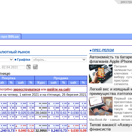
реєстр
 про BIN.ua
ПРЕС-РЕЛІЗИ
ВАЛЮТНЫЙ РЫНОК
Автономність та батар
Графіки
флагманів Apple iPhone
Питання
,
залишає
ятницю
ключових 
вибору суч
Покупка
Продажа
пристрою
uah
%
uah
%
Курс
uah
%
uah
%
сегмента.
Легкий вес и изящный к
потрібно
зареєструватися
или
ввійти на сайт
преимущества лэптопо
 на четвер, 1 квітня 2021 и на п'ятницю, 26 березня 2021
Первый св
презентова
*,***
*,**
*,***
*,**
**,****
*,***
*,**
*,***
*,**
весил он б
*,***
*,**
*,***
*,**
**,****
*,***
*,**
*,***
*,**
такую «м
представить
0,165
0,59
0,025
0,09
28,0400
0,170
0,61
0,030
0,11
же компа
*,***
*,**
*,***
*,**
**,****
*,***
*,**
*,***
*,**
MacBook Air - самые легкие 
Тилові вакансії «Азову
*,***
*,**
*,***
*,**
**,****
*,***
*,**
*,***
*,**
фінансистів
0,240
0,73
0,040
0,12
32,9950
0,240
0,73
0,030
0,09