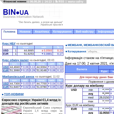
Фінансові новини
|
06.08.26
|
14:13
|
RSS
|
мапа сайту
"Око бачить далеко, а розум ще дальше"
Українське прислів'я
Головна
Новини
Аналітика
Котирування
Веб-майстру
Інформація
Курс НБУ
на
сьогодні
МЕЖБАНК, МЕЖБАНКОВСКИЙ 
за
курс
uah
%
USD
1
44,6895
0,0593
0,13
Котирування
EUR
1
51,6253
0,0881
0,17
Інформація станом на п'ятницю
Курс обміну валют
на
сьогодні
, 09:43
Дані на 17:00, 2 квітня 2021, п'
куп.
uah
%
прод.
uah
%
USD
44,4840
0,06
0,13
44,9364
0,01
0,03
Валюта
EUR
51,3060
0,15
0,29
51,9148
0,06
0,12
Курс
Міжбанківський ринок
на
сьогодні
, 11:02
Для перегляду даних Вам 
куп.
uah
%
прод.
uah
%
Порівняння з даними
USD
44,7300
0,03
0,07
44,7700
0,04
0,09
Курс долару на міжбанку
EUR
51,6407
0,02
0,04
51,6780
0,05
0,09
USD
min
**,****
avg
**,****
ТОП-НОВИНИ
med
28,0150
Євросоюз спрямує Україні €1,4 млрд із
max
**,****
доходів від російських активів
Курс EUR на міжбанку
Європейський Союз спрямує
EUR
min
**,****
Україні 1,4 млрд євро за
avg
32,9550
рахунок доходів від