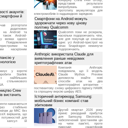
концерну China FAW Group,
представив результати
випробувань нового
прототипу акумулятора для
ості акаунтів:
електромобілів із надшвидкою зарядкою.
 смартфони й
Смартфони на Android можуть
здорожчати через нову цінову
чав розгортати
політику Qualcomm
ку додаткових
в на Android та
Qualcomm поки не розкрила,
 також Android-
наскільки подорожчають чіпи,
 у межах одного
але для покупців це означає
 Повідомлення
одне: усі Android-пристрої на
пристроями та
чіпах Snapdragon неминуче
ми наскрізним
подорожчають.
Anthropic використала Claude для
пансію у
виявлення раніше невідомих
хнологією
криптографічних атак
Компанія Anthropic
анує у короткі
повідомила, що її модель
робити Starlink
Claude Mythos Preview
 найбільших
допомогла знайти нові
в стільникового
способи атак на два
ША.
криптографічні алгоритми -
постквантову схему цифрового підпису HAWK
ництво Crew
та спрощену версію шифру AES.
ів вистачить
Історичний антирекорд Samsung:
мобільний бізнес компанії став
ренти намагаються
збитковим
аз стабільно
Другий квартал 2026 року
екіпаж до МКС без
приніс рекордний прибуток
aceX вирішила, що
для Samsung Electronics,
 потужностей для
забезпечений зростанням цін
них капсул їй
на чипи пам'яті, проте
підрозділ смартфонів