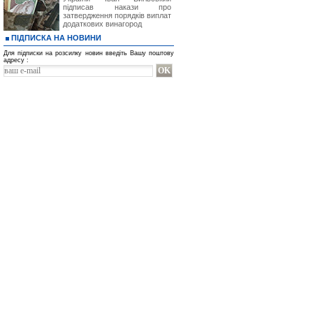
підписав накази про
затвердження порядків виплат
додаткових винагород
ПІДПИСКА НА НОВИНИ
Для підписки на розсилку новин введіть Вашу поштову
адресу :