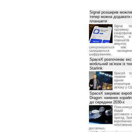
Signal розширив можлив
тепер можна додавати
планшети
Signal по
підтрим
смартфоні
iPhone, а
планшетів
акаунта.
синхронізуються між 
залишаються захищени
шифруванням.
SpaceX розпочинає екс
мобільний зв’язок із те
Starlink
SpaceX пл
терміни з
одним з
операторі
зв'язку у С
SpaceX закриває вироб
Dragon: наявних корабл
до середини 2030-х
Поки конку
бодай р
доставити 
пригод, Sp
виробничих
пілотова
достатньо.