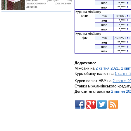
med
**,****
заморожених російських
активів.
max
**,****
Курс на міжбанку
RUB
min
0,3665
avg
*,****
med
*,****
max
*,****
Курс на міжбанку
$/R
min
76,3250
avg
**,****
med
**,****
max
**,****
Додатково:
Міжбанк на
2 квітня 2021
,
1 кві
Курс обміну валют на
1 квітня 
Курси валют НБУ на
2 квітня 2
Ставки міжбанківського кредит
Депозитні ставки на
2 квітня 20