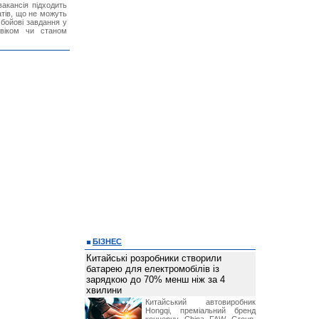
акансія підходить
тів, що не можуть
бойові завдання у
 віком чи станом
БІЗНЕС
Китайські розробники створили
батарею для електромобілів із
зарядкою до 70% менш ніж за 4
хвилини
Китайський автовиробник
Hongqi, преміальний бренд