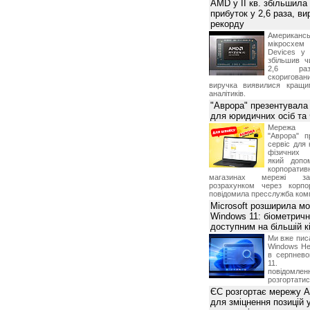
AMD у II кв. збільшила
прибуток у 2,6 раза, ви
рекорду
Американ
мікросхем
Devices у 
збільшив ч
2,6 раз
скоригова
виручка виявилися кращи
аналітиків.
"Аврора" презентувала
для юридичних осіб т
Мережа м
"Аврора" п
сервіс для 
фізичних о
який допо
корпорати
магазинах мережі за 
розрахунком через корпо
повідомила пресслужба комп
Microsoft розширила м
Windows 11: біометричн
доступним на більшій к
Ми вже пис
Windows Hel
в серпнево
11. С
повідомлен
розгортатис
ЄС розгортає мережу A
для зміцнення позицій 