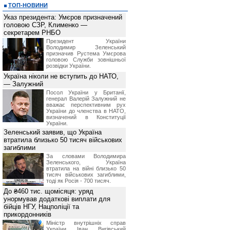
ТОП-НОВИНИ
Указ президента: Умєров призначений
головою СЗР, Клименко —
секретарем РНБО
Президент України
Володимир Зеленський
призначив Pустема Умєрова
головою Служби зовнішньої
розвідки України.
Україна ніколи не вступить до НАТО,
— Залужний
Посол України у Британії,
генерал Валерій Залужний не
вважає перспективним рух
України до членства в НАТО,
визначений в Конституції
України.
Зеленський заявив, що Україна
втратила близько 50 тисяч військових
загиблими
За словами Володимира
Зеленського, Україна
втратила на війні близько 50
тисяч військових загиблими,
тоді як Росія - 700 тисяч.
До ₴460 тис. щомісяця: уряд
унормував додаткові виплати для
бійців НГУ, Нацполіції та
прикордонників
Міністр внутрішніх справ
України Іван Вигівський