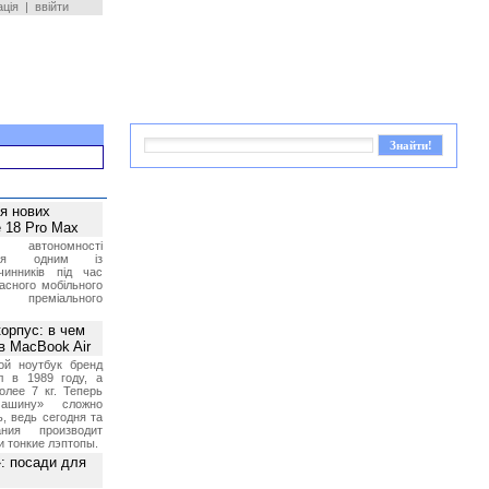
ація
|
ввійти
ея нових
 18 Pro Max
 автономності
ться одним із
чинників під час
асного мобільного
 преміального
орпус: в чем
в MacBook Air
ой ноутбук бренд
л в 1989 году, а
олее 7 кг. Теперь
ашину» сложно
, ведь сегодня та
ния производит
и тонкие лэптопы.
»: посади для