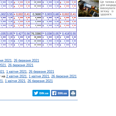
Ця тилова в
*,***
*,**
*,***
*,**
**,****
*,***
*,**
*,***
*,**
для кандида
*,***
*,**
*,***
*,**
**,****
*,***
*,**
*,***
*,**
виконувати 
звʼязку із
0,002
0,55
0,002
0,41
0,3680
0,003
0,68
0,002
0,41
здоровʼя.
*,***
*,**
*,***
*,**
*,****
*,***
*,**
*,***
*,**
*,***
*,**
*,***
*,**
*,****
*,***
*,**
*,***
*,**
*,***
*,**
*,***
*,**
*,****
*,***
*,**
*,***
*,**
0,035
0,05
0,427
0,56
76,3380
0,038
0,05
0,418
0,55
*,***
*,**
*,***
*,**
**,****
*,***
*,**
*,***
*,**
*,***
*,**
*,***
*,**
**,****
*,***
*,**
*,***
*,**
*,***
*,**
*,***
*,**
**,****
*,***
*,**
*,***
*,**
тня 2021
,
26 березня 2021
2021
,
26 березня 2021
021
,
1 квітня 2021
,
26 березня 2021
у на
2 квітня 2021
,
1 квітня 2021
,
26 березня 2021
21
,
1 квітня 2021
,
26 березня 2021