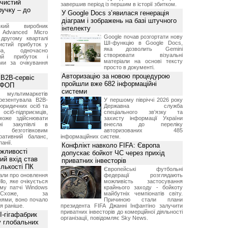
 чистий
завершив період із першим в історії збитком.
ручку – до
У Google Docs з’явилася генерація
діаграм і зображень на базі штучного
ський виробник
інтелекту
 Advanced Micro
Google почав розгортати нову
другому кварталі
ШІ-функцію в Google Docs,
истий прибуток у
яка дозволить Gemini
а, одночасно
створювати візуальні
ний прибуток і
матеріали на основі тексту
ми за очікування
просто в документі.
Авторизацію за новою процедурою
 B2B-сервіс
пройшли вже 682 інформаційні
а ФОП
системи
ультимаркетів
резентувала B2B-
У першому півріччі 2026 року
юридичних осіб та
Державна служба
сіб-підприємців,
спеціального зв'язку та
може здійснювати
захисту інформації України
вні закупівлі в
внесла до переліку
безготівковим
авторизованих 485
ративний баланс,
інформаційних систем.
анії.
Конфлікт навколо FIFA: Європа
ожливості
допускає бойкот ЧС через прихід
ий вхід став
приватних інвесторів
ількості ПК
Європейські футбольні
али про оновлення
федерації розглядають
lo, яке очікується
можливість застосування
му патчі Windows
крайнього заходу - бойкоту
хоже, за
майбутніх чемпіонатів світу.
нями, воно почало
Причиною стали плани
я раніше.
президента FIFA Джанні Інфантіно залучити
приватних інвесторів до комерційної діяльності
I-гігафабрик
організації, повідомляє Sky News.
у глобальних