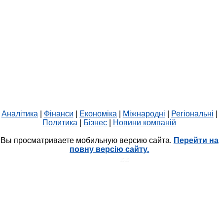
Аналітика
|
Фінанси
|
Економіка
|
Міжнародні
|
Регіональні
|
Политика
|
Бізнес
|
Новини компаній
Вы просматриваете мобильную версию сайта.
Перейти на
повну версію сайту.
HIT.UA
1515