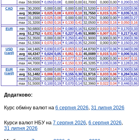
max
59,5500
0,050
0,08
0,000
0,00
61,7000
0,000
0,00
0,200
0,33
CAD
min
30,2000
0,000
0,00
0,000
0,00
31,5200
0,010
0,03
0,020
0,06
avg
30,9550
0,025
0,08
0,033
0,10
31,7550
0,015
0,05
0,035
0,11
med
31,1500
0,025
0,08
0,000
0,00
31,7250
0,000
0,00
0,085
0,27
max
31,3200
0,050
0,16
0,130
0,41
32,0500
0,050
0,16
0,050
0,16
EUR
min
50,6800
0,020
0,04
0,080
0,16
51,6200
0,010
0,02
0,170
0,33
avg
51,2752
0,031
0,06
0,227
0,45
51,9080
0,007
0,01
0,217
0,42
med
51,3500
0,000
0,00
0,250
0,49
51,9000
0,000
0,00
0,200
0,39
max
51,5300
0,070
0,14
0,180
0,35
52,2000
0,000
0,00
0,150
0,29
USD
min
44,1465
0,030
0,07
0,053
0,12
44,8700
0,027
0,06
0,040
0,09
(card)
avg
44,4347
0,024
0,05
0,051
0,11
45,0089
0,015
0,03
0,006
0,01
med
44,4000
0,050
0,11
0,077
0,17
44,9500
0,000
0,00
0,047
0,11
max
44,7000
0,100
0,22
0,150
0,33
45,3285
0,035
0,08
0,128
0,28
EUR
min
50,4000
0,000
0,00
0,350
0,69
51,7300
0,070
0,14
0,300
0,58
(card)
avg
51,1482
0,006
0,01
0,155
0,30
51,9716
0,033
0,06
0,284
0,55
med
51,2500
0,000
0,00
0,225
0,44
51,9500
0,000
0,00
0,210
0,41
max
51,5000
0,100
0,19
0,070
0,14
52,3960
0,022
0,04
0,446
0,86
Додатково:
Курс обміну валют на
6 серпня 2026
,
31 липня 2026
Курси валют НБУ на
7 серпня 2026
,
6 серпня 2026
,
31 липня 2026