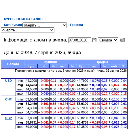
КУРСЫ ОБМЕНА ВАЛЮТ
Котирування
Графіки
Інформація станом на
вчора
,
Дані на 09:48, 7 серпня 2026,
вчора
Купівля
Продаж
Валюта
Курс
uah
%
uah
%
Курс
uah
%
uah
%
Порівняння з даними на четвер, 6 серпня 2026 и на п'ятницю, 31 липня 2026
USD
min
44,2000
0,050
0,11
0,000
0,00
44,7900
0,070
0,16
0,020
0,04
avg
44,4784
0,006
0,01
0,022
0,05
44,9448
0,008
0,02
0,024
0,05
med
44,5000
0,000
0,00
0,000
0,00
44,9500
0,010
0,02
0,000
0,00
max
44,6700
0,040
0,09
0,030
0,07
45,1000
0,100
0,22
0,070
0,15
CHF
min
53,0000
0,000
0,00
0,000
0,00
55,4500
0,000
0,00
0,150
0,27
avg
54,2450
0,193
0,35
0,144
0,26
55,9100
0,128
0,23
0,004
0,01
med
54,3500
0,350
0,64
0,200
0,37
55,7000
0,175
0,31
0,200
0,36
max
54,7500
0,300
0,54
0,350
0,64
57,0000
0,000
0,00
0,000
0,00
GBP
min
57,0000
0,000
0,00
0,000
0,00
59,8200
0,090
0,15
0,040
0,07
avg
58,8731
0,041
0,07
0,085
0,14
60,4785
0,029
0,05
0,013
0,02
med
59,0000
0,200
0,34
0,100
0,17
60,3500
0,050
0,08
0,075
0,12