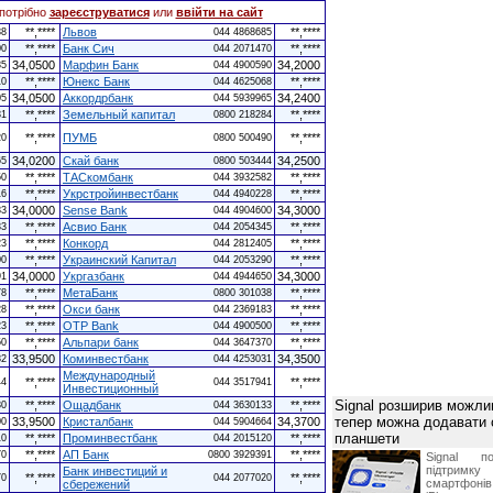
потрібно
зареєструватися
или
ввійти на сайт
**,****
Львов
**,****
38
044 4868685
**,****
Банк Сич
**,****
00
044 2071470
34,0500
Марфин Банк
34,2000
85
044 4900590
**,****
Юнекс Банк
**,****
10
044 4625068
34,0500
Аккордрбанк
34,2400
05
044 5939965
**,****
Земельный капитал
**,****
31
0800 218284
**,****
ПУМБ
**,****
20
0800 500490
34,0200
Скай банк
34,2500
65
0800 503444
**,****
ТАСкомбанк
**,****
50
044 3932582
**,****
Укрстройинвестбанк
**,****
16
044 4940228
34,0000
Sense Bank
34,3000
83
044 4904600
**,****
Асвио Банк
**,****
33
044 2054345
**,****
Конкорд
**,****
23
044 2812405
**,****
Украинский Капитал
**,****
00
044 2053290
34,0000
Укргазбанк
34,3000
91
044 4944650
**,****
МетаБанк
**,****
78
0800 301038
**,****
Окси банк
**,****
28
044 2369183
**,****
OTP Bank
**,****
23
044 4900500
**,****
Альпари банк
**,****
50
044 3647370
33,9500
Коминвестбанк
34,3500
82
044 4253031
Международный
**,****
**,****
44
044 3517941
Инвестиционный
Signal розширив можлив
**,****
Ощадбанк
**,****
30
044 3630133
тепер можна додавати
33,9500
Кристалбанк
34,3700
00
044 5904664
планшети
**,****
Проминвестбанк
**,****
10
044 2015120
**,****
АП Банк
**,****
70
0800 3929391
Signal по
підтрим
Банк инвестиций и
**,****
**,****
70
044 2077020
смартфоні
сбережений