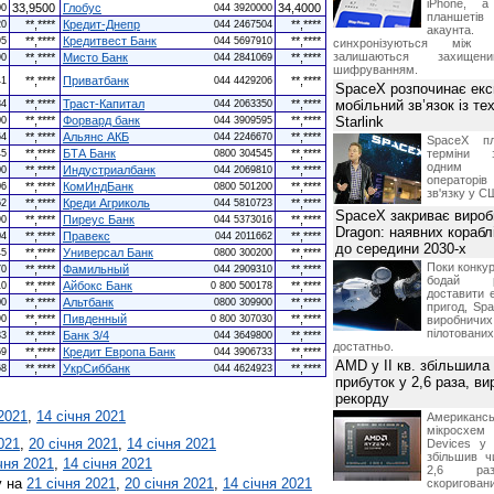
iPhone, а
33,9500
Глобус
34,4000
00
044 3920000
планшетів
**,****
Кредит-Днепр
**,****
20
044 2467504
акаунта.
**,****
Кредитвест Банк
**,****
95
044 5697910
синхронізуються між 
залишаються захищени
**,****
Мисто Банк
**,****
90
044 2841069
шифруванням.
**,****
Приватбанк
**,****
41
044 4429206
SpaceX розпочинає екс
**,****
Траст-Капитал
**,****
мобільний зв’язок із те
84
044 2063350
**,****
Форвард банк
**,****
Starlink
00
044 3909595
**,****
Альянс АКБ
**,****
64
044 2246670
SpaceX пл
**,****
БТА Банк
**,****
терміни з
45
0800 304545
одним з
**,****
Индустриалбанк
**,****
00
044 2069810
операторі
**,****
КомИндБанк
**,****
06
0800 501200
зв'язку у С
**,****
Креди Агриколь
**,****
62
044 5810723
SpaceX закриває вироб
**,****
Пиреус Банк
**,****
90
044 5373016
Dragon: наявних корабл
**,****
Правекс
**,****
04
044 2011662
до середини 2030-х
**,****
Универсал Банк
**,****
45
0800 300200
Поки конку
**,****
Фамильный
**,****
70
044 2909310
бодай р
**,****
Айбокс Банк
**,****
10
0 800 500178
доставити 
**,****
Альтбанк
**,****
00
0800 309900
пригод, Sp
**,****
Пивденный
**,****
90
0 800 307030
виробничих
пілотова
**,****
Банк 3/4
**,****
33
044 3649800
достатньо.
**,****
Кредит Европа Банк
**,****
69
044 3906733
AMD у II кв. збільшила
**,****
УкрСиббанк
**,****
68
044 4624923
прибуток у 2,6 раза, ви
рекорду
 2021
,
14 січня 2021
Американ
мікросхем
021
,
20 січня 2021
,
14 січня 2021
Devices у 
збільшив ч
чня 2021
,
14 січня 2021
2,6 раз
у на
21 січня 2021
,
20 січня 2021
,
14 січня 2021
скоригова