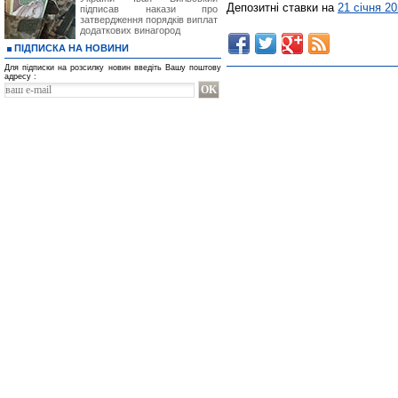
Депозитні ставки на
21 січня 2
підписав накази про
затвердження порядків виплат
додаткових винагород
ПІДПИСКА НА НОВИНИ
Для підписки на розсилку новин введіть Вашу поштову
адресу :