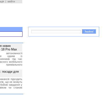
ація
|
ввійти
ея нових
 18 Pro Max
 автономності
ться одним із
чинників під час
асного мобільного
 преміального
»: посади для
акансія підходить
тів, що не можуть
бойові завдання у
 віком чи станом