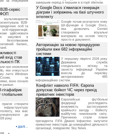
ми за очікування
завершив період із першим в історії збитком.
У Google Docs з’явилася генерація
 B2B-сервіс
діаграм і зображень на базі штучного
а ФОП
інтелекту
ультимаркетів
Google почав розгортати нову
резентувала B2B-
ШІ-функцію в Google Docs,
юридичних осіб та
яка дозволить Gemini
сіб-підприємців,
створювати візуальні
може здійснювати
матеріали на основі тексту
вні закупівлі в
просто в документі.
безготівковим
ративний баланс,
Авторизацію за новою процедурою
анії.
пройшли вже 682 інформаційні
ожливості
системи
ий вхід став
У першому півріччі 2026 року
ількості ПК
Державна служба
спеціального зв'язку та
али про оновлення
захисту інформації України
lo, яке очікується
внесла до переліку
му патчі Windows
авторизованих 485
хоже, за
інформаційних систем.
нями, воно почало
я раніше.
Конфлікт навколо FIFA: Європа
I-гігафабрик
допускає бойкот ЧС через прихід
у глобальних
приватних інвесторів
Європейські футбольні
федерації розглядають
я прагне створити
можливість застосування
нфраструктуру
крайнього заходу - бойкоту
нтелекту, яка має
майбутніх чемпіонатів світу.
нкціонувати до
Причиною стали плани
028 року
президента FIFA Джанні Інфантіно залучити
приватних інвесторів до комерційної діяльності
•
далі...
організації, повідомляє Sky News.
026 »