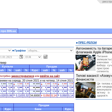
реєстр
 про BIN.ua
ПРЕС-РЕЛІЗИ
Автономність та батар
Графіки
флагманів Apple iPhone
Питання
залишає
етвер
ключових 
вибору суч
Купівля
Продаж
пристрою
uah
%
uah
%
Курс
uah
%
uah
%
сегмента.
Тилові вакансії «Азову
потрібно
зареєструватися
или
ввійти на сайт
фінансистів
ними на середу, 20 січня 2021 и на четвер, 14 січня 2021
Ця тилова в
*,***
*,**
*,***
*,**
**,****
*,***
*,**
*,***
*,**
для кандида
*,***
*,**
*,***
*,**
**,****
*,***
*,**
*,***
*,**
виконувати 
*,***
*,**
*,***
*,**
**,****
*,***
*,**
*,***
*,**
звʼязку із
0,020
0,06
0,110
0,32
34,6000
0,050
0,14
0,050
0,14
здоровʼя.
Продаж
Курс
Банк
Курс