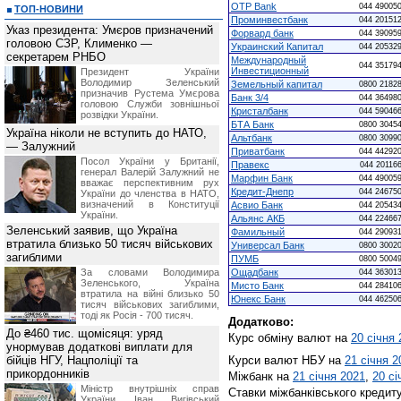
OTP Bank
044 49005
ТОП-НОВИНИ
Проминвестбанк
044 20151
Указ президента: Умєров призначений
Форвард банк
044 39095
головою СЗР, Клименко —
Украинский Капитал
044 20532
секретарем РНБО
Международный
044 35179
Инвестиционный
Президент України
Володимир Зеленський
Земельный капитал
0800 2182
призначив Pустема Умєрова
Банк 3/4
044 36498
головою Служби зовнішньої
Кристалбанк
044 59046
розвідки України.
БТА Банк
0800 3045
Україна ніколи не вступить до НАТО,
Альтбанк
0800 3099
— Залужний
Приватбанк
044 44292
Посол України у Британії,
Правекс
044 20116
генерал Валерій Залужний не
Марфин Банк
044 49005
вважає перспективним рух
Кредит-Днепр
044 24675
України до членства в НАТО,
визначений в Конституції
Асвио Банк
044 20543
України.
Альянс АКБ
044 22466
Зеленський заявив, що Україна
Фамильный
044 29093
втратила близько 50 тисяч військових
Универсал Банк
0800 3002
загиблими
ПУМБ
0800 5004
За словами Володимира
Ощадбанк
044 36301
Зеленського, Україна
Мисто Банк
044 28410
втратила на війні близько 50
Юнекс Банк
044 46250
тисяч військових загиблими,
тоді як Росія - 700 тисяч.
Додатково:
До ₴460 тис. щомісяця: уряд
Курс обміну валют на
20 січня
унормував додаткові виплати для
бійців НГУ, Нацполіції та
Курси валют НБУ на
21 січня 2
прикордонників
Міжбанк на
21 січня 2021
,
20 сі
Міністр внутрішніх справ
Ставки міжбанківського кредит
України Іван Вигівський