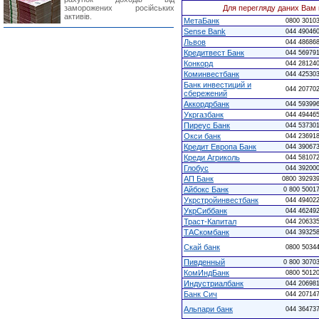
заморожених російських
Для перегляду даних Вам 
активів.
МетаБанк
0800 3010
Sense Bank
044 49046
Львов
044 48686
Кредитвест Банк
044 56979
Конкорд
044 28124
Коминвестбанк
044 42530
Банк инвестиций и
044 20770
сбережений
Аккордрбанк
044 59399
Укргазбанк
044 49446
Пиреус Банк
044 53730
Окси банк
044 23691
Кредит Европа Банк
044 39067
Креди Агриколь
044 58107
Глобус
044 39200
АП Банк
0800 39293
Айбокс Банк
0 800 5001
Укрстройинвестбанк
044 49402
УкрСиббанк
044 46249
Траст-Капитал
044 20633
ТАСкомбанк
044 39325
Скай банк
0800 5034
Пивденный
0 800 3070
КомИндБанк
0800 5012
Индустриалбанк
044 20698
Банк Сич
044 20714
Альпари банк
044 36473