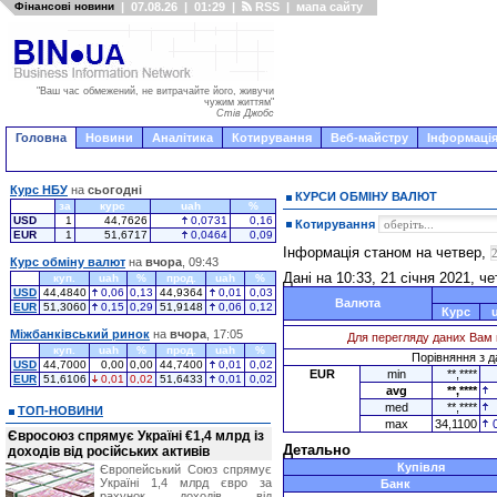
Фінансові новини
|
07.08.26
|
01:29
|
RSS
|
мапа сайту
"Ваш час обмежений, не витрачайте його, живучи
чужим життям"
Стів Джобс
Головна
Новини
Аналітика
Котирування
Веб-майстру
Інформація
Курс НБУ
на
сьогодні
КУРСИ ОБМІНУ ВАЛЮТ
за
курс
uah
%
USD
1
44,7626
0,0731
0,16
Котирування
EUR
1
51,6717
0,0464
0,09
Інформація станом на четвер,
Курс обміну валют
на
вчора
, 09:43
Дані на 10:33, 21 січня 2021, ч
куп.
uah
%
прод.
uah
%
USD
44,4840
0,06
0,13
44,9364
0,01
0,03
Валюта
EUR
51,3060
0,15
0,29
51,9148
0,06
0,12
Курс
Міжбанківський ринок
на
вчора
, 17:05
Для перегляду даних Вам 
куп.
uah
%
прод.
uah
%
Порівняння з да
USD
44,7000
0,00
0,00
44,7400
0,01
0,02
EUR
min
**,****
EUR
51,6106
0,01
0,02
51,6433
0,01
0,02
avg
**,****
med
**,****
ТОП-НОВИНИ
max
34,1100
Євросоюз спрямує Україні €1,4 млрд із
Детально
доходів від російських активів
Купівля
Європейський Союз спрямує
Україні 1,4 млрд євро за
Банк
рахунок доходів від