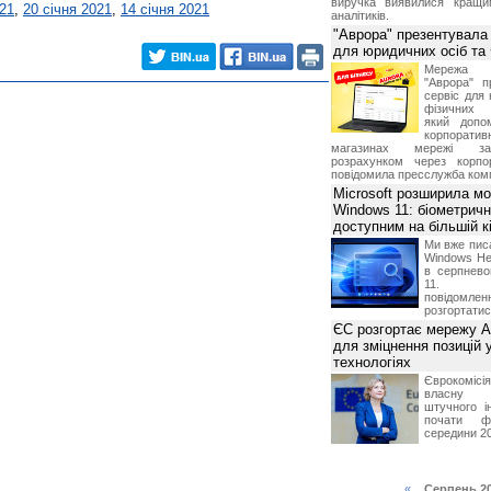
виручка виявилися кращи
021
,
20 січня 2021
,
14 січня 2021
аналітиків.
"Аврора" презентувала
для юридичних осіб т
Мережа м
"Аврора" п
сервіс для 
фізичних о
який допо
корпорати
магазинах мережі за 
розрахунком через корпо
повідомила пресслужба комп
Microsoft розширила м
Windows 11: біометричн
доступним на більшій к
Ми вже пис
Windows Hel
в серпнево
11. С
повідомлен
розгортатис
ЄС розгортає мережу A
для зміцнення позицій 
технологіях
Єврокомісі
власну і
штучного і
почати фу
середини 2
«
Серпень 2