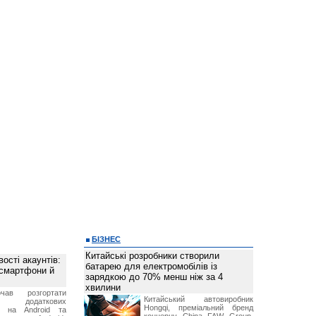
БІЗНЕС
Китайські розробники створили
ості акаунтів:
батарею для електромобілів із
 смартфони й
зарядкою до 70% менш ніж за 4
хвилини
чав розгортати
Китайський автовиробник
ку додаткових
Hongqi, преміальний бренд
в на Android та