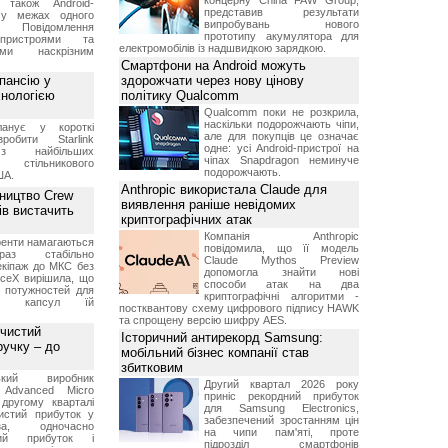
концерну China FAW Group,
 також Android-
представив результати
 у межах одного
випробувань нового
 Повідомлення
прототипу акумулятора для
пристроями та
електромобілів із надшвидкою зарядкою.
ми наскрізним
Смартфони на Android можуть
пансію у
здорожчати через нову цінову
хнологією
політику Qualcomm
Qualcomm поки не розкрила,
наскільки подорожчають чіпи,
анує у короткі
але для покупців це означає
робити Starlink
одне: усі Android-пристрої на
 найбільших
чіпах Snapdragon неминуче
в стільникового
подорожчають.
ША.
Anthropic використала Claude для
ництво Crew
виявлення раніше невідомих
ів вистачить
криптографічних атак
Компанія Anthropic
ренти намагаються
повідомила, що її модель
аз стабільно
Claude Mythos Preview
екіпаж до МКС без
допомогла знайти нові
aceX вирішила, що
способи атак на два
 потужностей для
криптографічні алгоритми -
них капсул їй
постквантову схему цифрового підпису HAWK
та спрощену версію шифру AES.
 чистий
Історичний антирекорд Samsung:
ручку – до
мобільний бізнес компанії став
збитковим
ський виробник
Другий квартал 2026 року
 Advanced Micro
приніс рекордний прибуток
другому кварталі
для Samsung Electronics,
истий прибуток у
забезпечений зростанням цін
а, одночасно
на чипи пам'яті, проте
ний прибуток і
підрозділ смартфонів