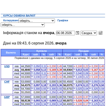
КУРСЫ ОБМЕНА ВАЛЮТ
Котирування
Графіки
Інформація станом на
вчора
,
Дані на 09:43, 6 серпня 2026,
вчора
Купівля
Продаж
Валюта
Курс
uah
%
uah
%
Курс
uah
%
uah
%
Порівняння з даними на середу, 5 серпня 2026 и на четвер, 30 липня 2026
USD
min
44,2500
0,050
0,11
0,200
0,45
44,7200
0,100
0,22
0,200
0,45
avg
44,4840
0,058
0,13
0,169
0,38
44,9364
0,013
0,03
0,167
0,37
med
44,5000
0,050
0,11
0,150
0,34
44,9400
0,040
0,09
0,160
0,35
max
44,6300
0,030
0,07
0,190
0,42
45,2000
0,100
0,22
0,100
0,22
CHF
min
53,0000
0,000
0,00
0,000
0,00
55,4500
0,000
0,00
0,050
0,09
avg
54,4375
0,097
0,18
0,193
0,36
56,0375
0,074
0,13
0,276
0,50
med
54,7000
0,300
0,55
0,300
0,55
55,8750
0,025
0,04
0,325
0,59
max
55,0500
0,000
0,00
0,250
0,46
57,0000
0,000
0,00
0,000
0,00
GBP
min
57,0000
0,000
0,00
0,000
0,00
59,7300
0,220
0,37
0,050
0,08
avg
58,9136
0,093
0,16
0,069
0,12
60,5073
0,026
0,04
0,163
0,27
med
59,2000
0,200
0,34
0,200
0,34
60,4000
0,100
0,17
0,125
0,21