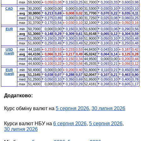
max
59,5000
0,050
0,08
0,150
0,25
61,7000
0,200
0,33
0,600
0,98
CAD
min
30,2000
0,000
0,00
0,000
0,00
31,5300
0,030
0,10
0,030
0,10
avg
30,9800
0,213
0,69
0,008
0,02
31,7700
0,070
0,22
0,035
0,11
med
31,1750
0,275
0,89
0,000
0,00
31,7250
0,025
0,08
0,080
0,25
max
31,3700
0,170
0,54
0,030
0,10
32,1000
0,200
0,63
0,050
0,16
EUR
min
50,7000
0,000
0,00
0,150
0,30
51,6300
0,030
0,06
0,290
0,56
avg
51,3060
0,148
0,29
0,309
0,61
51,9148
0,065
0,12
0,304
0,59
med
51,3500
0,150
0,29
0,300
0,59
51,9000
0,050
0,10
0,250
0,48
max
51,6000
0,250
0,49
0,250
0,49
52,2000
0,100
0,19
0,250
0,48
USD
min
44,1165
0,233
0,53
0,233
0,53
44,8430
0,043
0,10
0,187
0,42
(card)
avg
44,4106
0,066
0,15
0,217
0,49
45,0242
0,064
0,14
0,125
0,28
med
44,4500
0,035
0,08
0,150
0,34
44,9500
0,000
0,00
0,200
0,44
max
44,6000
0,100
0,22
0,250
0,56
45,2935
0,093
0,21
0,056
0,12
EUR
min
50,4000
0,000
0,00
0,200
0,40
51,8000
0,110
0,21
0,450
0,88
(card)
avg
51,1545
0,038
0,07
0,288
0,57
52,0047
0,107
0,21
0,463
0,90
med
51,2500
0,050
0,10
0,350
0,69
51,9500
0,050
0,10
0,400
0,78
max
51,4000
0,000
0,00
0,150
0,29
52,4181
0,268
0,51
0,605
1,17
Додатково:
Курс обміну валют на
5 серпня 2026
,
30 липня 2026
Курси валют НБУ на
6 серпня 2026
,
5 серпня 2026
,
30 липня 2026