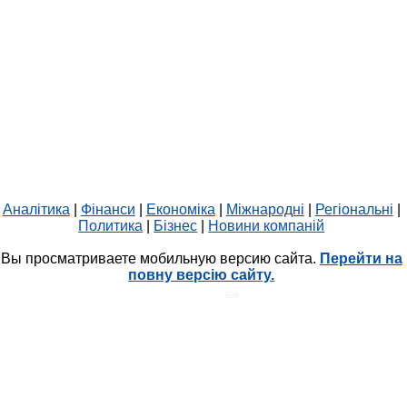
Аналітика
|
Фінанси
|
Економіка
|
Міжнародні
|
Регіональні
|
Политика
|
Бізнес
|
Новини компаній
Вы просматриваете мобильную версию сайта.
Перейти на
повну версію сайту.
HIT.UA
630