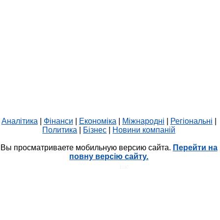
Аналітика
|
Фінанси
|
Економіка
|
Міжнародні
|
Регіональні
|
Политика
|
Бізнес
|
Новини компаній
Вы просматриваете мобильную версию сайта.
Перейти на
повну версію сайту.
HIT.UA
1597