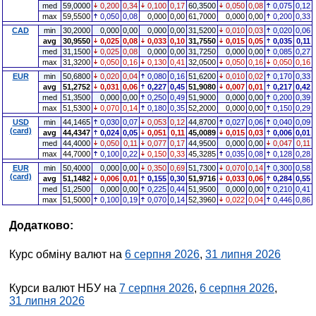
med
59,0000
0,200
0,34
0,100
0,17
60,3500
0,050
0,08
0,075
0,12
max
59,5500
0,050
0,08
0,000
0,00
61,7000
0,000
0,00
0,200
0,33
CAD
min
30,2000
0,000
0,00
0,000
0,00
31,5200
0,010
0,03
0,020
0,06
avg
30,9550
0,025
0,08
0,033
0,10
31,7550
0,015
0,05
0,035
0,11
med
31,1500
0,025
0,08
0,000
0,00
31,7250
0,000
0,00
0,085
0,27
max
31,3200
0,050
0,16
0,130
0,41
32,0500
0,050
0,16
0,050
0,16
EUR
min
50,6800
0,020
0,04
0,080
0,16
51,6200
0,010
0,02
0,170
0,33
avg
51,2752
0,031
0,06
0,227
0,45
51,9080
0,007
0,01
0,217
0,42
med
51,3500
0,000
0,00
0,250
0,49
51,9000
0,000
0,00
0,200
0,39
max
51,5300
0,070
0,14
0,180
0,35
52,2000
0,000
0,00
0,150
0,29
USD
min
44,1465
0,030
0,07
0,053
0,12
44,8700
0,027
0,06
0,040
0,09
(card)
avg
44,4347
0,024
0,05
0,051
0,11
45,0089
0,015
0,03
0,006
0,01
med
44,4000
0,050
0,11
0,077
0,17
44,9500
0,000
0,00
0,047
0,11
max
44,7000
0,100
0,22
0,150
0,33
45,3285
0,035
0,08
0,128
0,28
EUR
min
50,4000
0,000
0,00
0,350
0,69
51,7300
0,070
0,14
0,300
0,58
(card)
avg
51,1482
0,006
0,01
0,155
0,30
51,9716
0,033
0,06
0,284
0,55
med
51,2500
0,000
0,00
0,225
0,44
51,9500
0,000
0,00
0,210
0,41
max
51,5000
0,100
0,19
0,070
0,14
52,3960
0,022
0,04
0,446
0,86
Додатково:
Курс обміну валют на
6 серпня 2026
,
31 липня 2026
Курси валют НБУ на
7 серпня 2026
,
6 серпня 2026
,
31 липня 2026