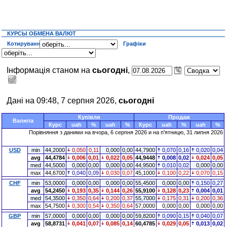
КУРСЫ ОБМЕНА ВАЛЮТ
Котирування
Графіки
Інформація станом на
сьогодні
,
Дані на 09:48, 7 серпня 2026,
сьогодні
Купівля
Продаж
Валюта
Курс
uah
%
uah
%
Курс
uah
%
uah
%
Порівняння з даними на
вчора
, 6 серпня 2026 и на п'ятницю, 31 липня 2026
USD
min
44,2000
0,050
0,11
0,000
0,00
44,7900
0,070
0,16
0,020
0,04
avg
44,4784
0,006
0,01
0,022
0,05
44,9448
0,008
0,02
0,024
0,05
med
44,5000
0,000
0,00
0,000
0,00
44,9500
0,010
0,02
0,000
0,00
max
44,6700
0,040
0,09
0,030
0,07
45,1000
0,100
0,22
0,070
0,15
CHF
min
53,0000
0,000
0,00
0,000
0,00
55,4500
0,000
0,00
0,150
0,27
avg
54,2450
0,193
0,35
0,144
0,26
55,9100
0,128
0,23
0,004
0,01
med
54,3500
0,350
0,64
0,200
0,37
55,7000
0,175
0,31
0,200
0,36
max
54,7500
0,300
0,54
0,350
0,64
57,0000
0,000
0,00
0,000
0,00
GBP
min
57,0000
0,000
0,00
0,000
0,00
59,8200
0,090
0,15
0,040
0,07
avg
58,8731
0,041
0,07
0,085
0,14
60,4785
0,029
0,05
0,013
0,02