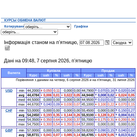
КУРСЫ ОБМЕНА ВАЛЮТ
Котирування
Графіки
Інформація станом на п'ятницю,
Дані на 09:48, 7 серпня 2026, п'ятницю
Купівля
Продаж
Валюта
Курс
uah
%
uah
%
Курс
uah
%
uah
%
Порівняння з даними на четвер, 6 серпня 2026 и на п'ятницю, 31 липня 2026
USD
min
44,2000
0,050
0,11
0,000
0,00
44,7900
0,070
0,16
0,020
0,04
avg
44,4784
0,006
0,01
0,022
0,05
44,9448
0,008
0,02
0,024
0,05
med
44,5000
0,000
0,00
0,000
0,00
44,9500
0,010
0,02
0,000
0,00
max
44,6700
0,040
0,09
0,030
0,07
45,1000
0,100
0,22
0,070
0,15
CHF
min
53,0000
0,000
0,00
0,000
0,00
55,4500
0,000
0,00
0,150
0,27
avg
54,2450
0,193
0,35
0,144
0,26
55,9100
0,128
0,23
0,004
0,01
med
54,3500
0,350
0,64
0,200
0,37
55,7000
0,175
0,31
0,200
0,36
max
54,7500
0,300
0,54
0,350
0,64
57,0000
0,000
0,00
0,000
0,00
GBP
min
57,0000
0,000
0,00
0,000
0,00
59,8200
0,090
0,15
0,040
0,07
avg
58,8731
0,041
0,07
0,085
0,14
60,4785
0,029
0,05
0,013
0,02