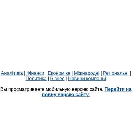
Аналітика
|
Фінанси
|
Економіка
|
Міжнародні
|
Регіональні
|
Политика
|
Бізнес
|
Новини компаній
Вы просматриваете мобильную версию сайта.
Перейти на
повну версію сайту.
HIT.UA
752