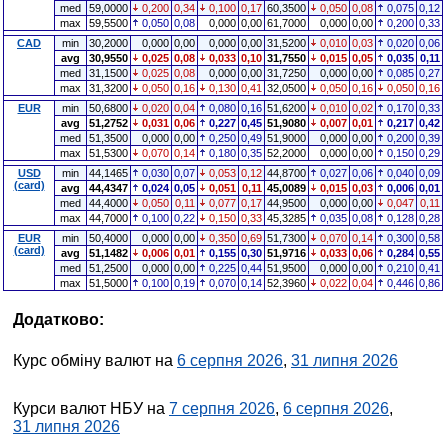
med
59,0000
0,200
0,34
0,100
0,17
60,3500
0,050
0,08
0,075
0,12
max
59,5500
0,050
0,08
0,000
0,00
61,7000
0,000
0,00
0,200
0,33
CAD
min
30,2000
0,000
0,00
0,000
0,00
31,5200
0,010
0,03
0,020
0,06
avg
30,9550
0,025
0,08
0,033
0,10
31,7550
0,015
0,05
0,035
0,11
med
31,1500
0,025
0,08
0,000
0,00
31,7250
0,000
0,00
0,085
0,27
max
31,3200
0,050
0,16
0,130
0,41
32,0500
0,050
0,16
0,050
0,16
EUR
min
50,6800
0,020
0,04
0,080
0,16
51,6200
0,010
0,02
0,170
0,33
avg
51,2752
0,031
0,06
0,227
0,45
51,9080
0,007
0,01
0,217
0,42
med
51,3500
0,000
0,00
0,250
0,49
51,9000
0,000
0,00
0,200
0,39
max
51,5300
0,070
0,14
0,180
0,35
52,2000
0,000
0,00
0,150
0,29
USD
min
44,1465
0,030
0,07
0,053
0,12
44,8700
0,027
0,06
0,040
0,09
(card)
avg
44,4347
0,024
0,05
0,051
0,11
45,0089
0,015
0,03
0,006
0,01
med
44,4000
0,050
0,11
0,077
0,17
44,9500
0,000
0,00
0,047
0,11
max
44,7000
0,100
0,22
0,150
0,33
45,3285
0,035
0,08
0,128
0,28
EUR
min
50,4000
0,000
0,00
0,350
0,69
51,7300
0,070
0,14
0,300
0,58
(card)
avg
51,1482
0,006
0,01
0,155
0,30
51,9716
0,033
0,06
0,284
0,55
med
51,2500
0,000
0,00
0,225
0,44
51,9500
0,000
0,00
0,210
0,41
max
51,5000
0,100
0,19
0,070
0,14
52,3960
0,022
0,04
0,446
0,86
Додатково:
Курс обміну валют на
6 серпня 2026
,
31 липня 2026
Курси валют НБУ на
7 серпня 2026
,
6 серпня 2026
,
31 липня 2026