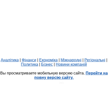
Аналітика
|
Фінанси
|
Економіка
|
Міжнародні
|
Регіональні
|
Политика
|
Бізнес
|
Новини компаній
Вы просматриваете мобильную версию сайта.
Перейти на
повну версію сайту.
HIT.UA
2081