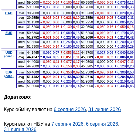
med
59,0000
0,200
0,34
0,100
0,17
60,3500
0,050
0,08
0,075
0,12
max
59,5500
0,050
0,08
0,000
0,00
61,7000
0,000
0,00
0,200
0,33
CAD
min
30,2000
0,000
0,00
0,000
0,00
31,5200
0,010
0,03
0,020
0,06
avg
30,9550
0,025
0,08
0,033
0,10
31,7550
0,015
0,05
0,035
0,11
med
31,1500
0,025
0,08
0,000
0,00
31,7250
0,000
0,00
0,085
0,27
max
31,3200
0,050
0,16
0,130
0,41
32,0500
0,050
0,16
0,050
0,16
EUR
min
50,6800
0,020
0,04
0,080
0,16
51,6200
0,010
0,02
0,170
0,33
avg
51,2752
0,031
0,06
0,227
0,45
51,9080
0,007
0,01
0,217
0,42
med
51,3500
0,000
0,00
0,250
0,49
51,9000
0,000
0,00
0,200
0,39
max
51,5300
0,070
0,14
0,180
0,35
52,2000
0,000
0,00
0,150
0,29
USD
min
44,1465
0,030
0,07
0,053
0,12
44,8700
0,027
0,06
0,040
0,09
(card)
avg
44,4347
0,024
0,05
0,051
0,11
45,0089
0,015
0,03
0,006
0,01
med
44,4000
0,050
0,11
0,077
0,17
44,9500
0,000
0,00
0,047
0,11
max
44,7000
0,100
0,22
0,150
0,33
45,3285
0,035
0,08
0,128
0,28
EUR
min
50,4000
0,000
0,00
0,350
0,69
51,7300
0,070
0,14
0,300
0,58
(card)
avg
51,1482
0,006
0,01
0,155
0,30
51,9716
0,033
0,06
0,284
0,55
med
51,2500
0,000
0,00
0,225
0,44
51,9500
0,000
0,00
0,210
0,41
max
51,5000
0,100
0,19
0,070
0,14
52,3960
0,022
0,04
0,446
0,86
Додатково:
Курс обміну валют на
6 серпня 2026
,
31 липня 2026
Курси валют НБУ на
7 серпня 2026
,
6 серпня 2026
,
31 липня 2026