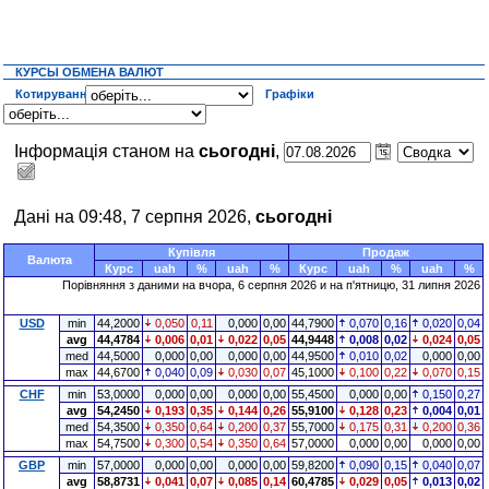
КУРСЫ ОБМЕНА ВАЛЮТ
Котирування
Графіки
Інформація станом на
сьогодні
,
Дані на 09:48, 7 серпня 2026,
сьогодні
Купівля
Продаж
Валюта
Курс
uah
%
uah
%
Курс
uah
%
uah
%
Порівняння з даними на
вчора
, 6 серпня 2026 и на п'ятницю, 31 липня 2026
USD
min
44,2000
0,050
0,11
0,000
0,00
44,7900
0,070
0,16
0,020
0,04
avg
44,4784
0,006
0,01
0,022
0,05
44,9448
0,008
0,02
0,024
0,05
med
44,5000
0,000
0,00
0,000
0,00
44,9500
0,010
0,02
0,000
0,00
max
44,6700
0,040
0,09
0,030
0,07
45,1000
0,100
0,22
0,070
0,15
CHF
min
53,0000
0,000
0,00
0,000
0,00
55,4500
0,000
0,00
0,150
0,27
avg
54,2450
0,193
0,35
0,144
0,26
55,9100
0,128
0,23
0,004
0,01
med
54,3500
0,350
0,64
0,200
0,37
55,7000
0,175
0,31
0,200
0,36
max
54,7500
0,300
0,54
0,350
0,64
57,0000
0,000
0,00
0,000
0,00
GBP
min
57,0000
0,000
0,00
0,000
0,00
59,8200
0,090
0,15
0,040
0,07
avg
58,8731
0,041
0,07
0,085
0,14
60,4785
0,029
0,05
0,013
0,02