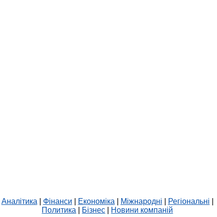
Аналітика
|
Фінанси
|
Економіка
|
Міжнародні
|
Регіональні
|
Политика
|
Бізнес
|
Новини компаній