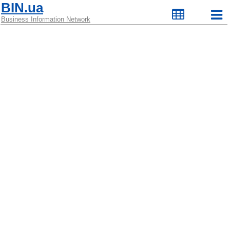
BIN.ua
Business Information Network