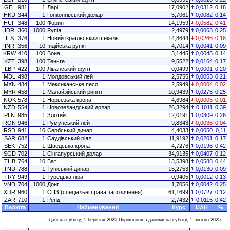
GEL
981
1
Ларі
17,0902
0,0312
0,18
HKD
344
1
Гонконгівський долар
5,7061
0,0082
0,14
HUF
348
100
Форинт
14,1959
0,0582
0,41
IDR
360
1000
Рупія
2,4979
0,0063
0,25
ILS
376
1
Новий ізраїльський шекель
14,8644
0,0266
0,18
INR
356
10
Індійська рупія
4,7014
0,0041
0,09
KRW
410
100
Вона
3,1445
0,0045
0,14
KZT
398
100
Теньге
9,5522
0,0164
0,17
LBP
422
100
Ліванський фунт
0,0499
0,0001
0,20
MDL
498
1
Молдовський лей
2,5755
0,0053
0,21
MXN
484
1
Мексиканське песо
2,5949
0,0004
0,02
MYR
458
1
Малайзійський ринггіт
10,9439
0,0275
0,25
NOK
578
1
Норвезька крона
4,6984
0,0005
0,01
NZD
554
1
Новозеландський долар
26,3294
0,1011
0,39
PLN
985
1
Злотий
12,0191
0,0309
0,26
RON
946
1
Румунський лей
9,8343
0,0036
0,04
RSD
941
10
Сербський динар
4,4033
0,0050
0,11
SAR
682
1
Саудівський ріял
11,9192
0,0201
0,17
SEK
752
1
Шведська крона
4,7276
0,0196
0,42
SGD
702
1
Сінгапурський долар
34,9135
0,0407
0,12
THB
764
10
Бат
13,5398
0,0588
0,44
TND
788
1
Туніський динар
15,2753
0,0130
0,09
TRY
949
1
Турецька ліра
0,9405
0,0012
0,13
VND
704
1000
Донг
1,7056
0,0042
0,25
XDR
960
1
СПЗ (спеціальні права запозичення)
61,1699
0,0727
0,12
ZAR
710
1
Ренд
2,7432
0,0115
0,42
Валюта
Найменування
Курс
UAH
%
Дані на суботу, 1 березня 2025 Порівняння з даними на суботу, 1 лютого 2025