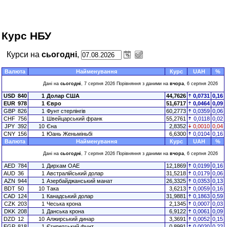
Курс НБУ
Курси на
сьогодні
,
Валюта
Найменування
Курс
UAH
%
Дані на
сьогодні
, 7 серпня 2026 Порівняння з даними на
вчора
, 6 серпня 2026
USD
840
1
Долар США
44,7626
0,0731
0,16
EUR
978
1
Євро
51,6717
0,0464
0,09
GBP
826
1
Фунт стерлінгів
60,2773
0,0359
0,06
CHF
756
1
Швейцарський франк
55,2761
0,0118
0,02
JPY
392
10
Єна
2,8352
0,0010
0,04
CNY
156
1
Юань Женьміньбі
6,6300
0,0104
0,16
Валюта
Найменування
Курс
UAH
%
Дані на
сьогодні
, 7 серпня 2026 Порівняння з даними на
вчора
, 6 серпня 2026
AED
784
1
Дирхам ОАЕ
12,1869
0,0199
0,16
AUD
36
1
Австралійський долар
31,5218
0,0179
0,06
AZN
944
1
Азербайджанський манат
26,3325
0,0353
0,13
BDT
50
10
Така
3,6213
0,0059
0,16
CAD
124
1
Канадський долар
31,9881
0,1863
0,59
CZK
203
1
Чеська крона
2,1345
0,0007
0,03
DKK
208
1
Данська крона
6,9122
0,0061
0,09
DZD
12
10
Алжирський динар
3,3691
0,0052
0,15
EGP
818
1
Єгипетський фунт
0,8991
0,0020
0,22