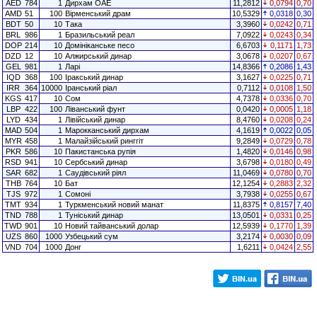
AED
784
1
Дирхам ОАЕ
11,2812
0,0794
0,70
AMD
51
100
Вірменський драм
10,5329
0,0318
0,30
BDT
50
10
Така
3,3960
0,0242
0,71
BRL
986
1
Бразильський реал
7,0922
0,0243
0,34
DOP
214
10
Домініканське песо
6,6703
0,1171
1,73
DZD
12
10
Алжирський динар
3,0678
0,0207
0,67
GEL
981
1
Ларі
14,8366
0,2086
1,43
IQD
368
100
Іракський динар
3,1627
0,0225
0,71
IRR
364
10000
Іранський ріал
0,7112
0,0108
1,50
KGS
417
10
Сом
4,7378
0,0336
0,70
LBP
422
100
Ліванський фунт
0,0420
0,0005
1,18
LYD
434
1
Лівійський динар
8,4760
0,0208
0,24
MAD
504
1
Марокканський дирхам
4,1619
0,0022
0,05
MYR
458
1
Малайзійський ринггіт
9,2849
0,0729
0,78
PKR
586
10
Пакистанська рупія
1,4820
0,0146
0,98
RSD
941
10
Сербський динар
3,6798
0,0180
0,49
SAR
682
1
Саудівський ріял
11,0469
0,0780
0,70
THB
764
10
Бат
12,1254
0,2883
2,32
TJS
972
1
Сомоні
3,7938
0,0255
0,67
TMT
934
1
Туркменський новий манат
11,8375
0,8157
7,40
TND
788
1
Туніський динар
13,0501
0,0331
0,25
TWD
901
10
Новий тайванський долар
12,5939
0,1770
1,39
UZS
860
1000
Узбецький сум
3,2174
0,0030
0,09
VND
704
1000
Донг
1,6211
0,0424
2,55