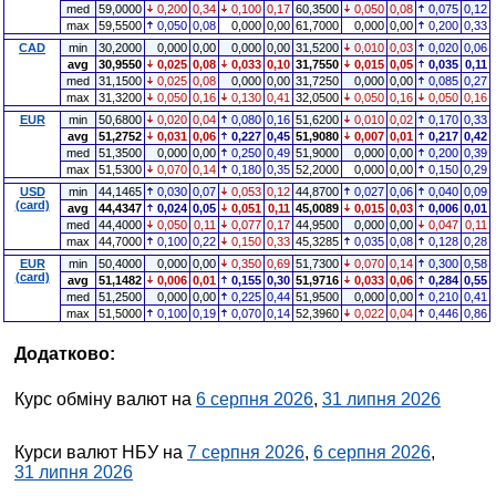
med
59,0000
0,200
0,34
0,100
0,17
60,3500
0,050
0,08
0,075
0,12
max
59,5500
0,050
0,08
0,000
0,00
61,7000
0,000
0,00
0,200
0,33
CAD
min
30,2000
0,000
0,00
0,000
0,00
31,5200
0,010
0,03
0,020
0,06
avg
30,9550
0,025
0,08
0,033
0,10
31,7550
0,015
0,05
0,035
0,11
med
31,1500
0,025
0,08
0,000
0,00
31,7250
0,000
0,00
0,085
0,27
max
31,3200
0,050
0,16
0,130
0,41
32,0500
0,050
0,16
0,050
0,16
EUR
min
50,6800
0,020
0,04
0,080
0,16
51,6200
0,010
0,02
0,170
0,33
avg
51,2752
0,031
0,06
0,227
0,45
51,9080
0,007
0,01
0,217
0,42
med
51,3500
0,000
0,00
0,250
0,49
51,9000
0,000
0,00
0,200
0,39
max
51,5300
0,070
0,14
0,180
0,35
52,2000
0,000
0,00
0,150
0,29
USD
min
44,1465
0,030
0,07
0,053
0,12
44,8700
0,027
0,06
0,040
0,09
(card)
avg
44,4347
0,024
0,05
0,051
0,11
45,0089
0,015
0,03
0,006
0,01
med
44,4000
0,050
0,11
0,077
0,17
44,9500
0,000
0,00
0,047
0,11
max
44,7000
0,100
0,22
0,150
0,33
45,3285
0,035
0,08
0,128
0,28
EUR
min
50,4000
0,000
0,00
0,350
0,69
51,7300
0,070
0,14
0,300
0,58
(card)
avg
51,1482
0,006
0,01
0,155
0,30
51,9716
0,033
0,06
0,284
0,55
med
51,2500
0,000
0,00
0,225
0,44
51,9500
0,000
0,00
0,210
0,41
max
51,5000
0,100
0,19
0,070
0,14
52,3960
0,022
0,04
0,446
0,86
Додатково:
Курс обміну валют на
6 серпня 2026
,
31 липня 2026
Курси валют НБУ на
7 серпня 2026
,
6 серпня 2026
,
31 липня 2026