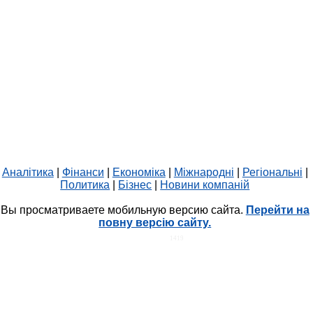
Аналітика
|
Фінанси
|
Економіка
|
Міжнародні
|
Регіональні
|
Политика
|
Бізнес
|
Новини компаній
Вы просматриваете мобильную версию сайта.
Перейти на
повну версію сайту.
HIT.UA
1419