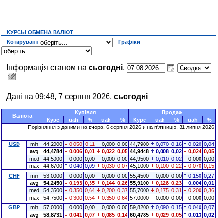
КУРСЫ ОБМЕНА ВАЛЮТ
Котирування
Графіки
Інформація станом на
сьогодні
,
Дані на 09:48, 7 серпня 2026,
сьогодні
Купівля
Продаж
Валюта
Курс
uah
%
uah
%
Курс
uah
%
uah
%
Порівняння з даними на
вчора
, 6 серпня 2026 и на п'ятницю, 31 липня 2026
USD
min
44,2000
0,050
0,11
0,000
0,00
44,7900
0,070
0,16
0,020
0,04
avg
44,4784
0,006
0,01
0,022
0,05
44,9448
0,008
0,02
0,024
0,05
med
44,5000
0,000
0,00
0,000
0,00
44,9500
0,010
0,02
0,000
0,00
max
44,6700
0,040
0,09
0,030
0,07
45,1000
0,100
0,22
0,070
0,15
CHF
min
53,0000
0,000
0,00
0,000
0,00
55,4500
0,000
0,00
0,150
0,27
avg
54,2450
0,193
0,35
0,144
0,26
55,9100
0,128
0,23
0,004
0,01
med
54,3500
0,350
0,64
0,200
0,37
55,7000
0,175
0,31
0,200
0,36
max
54,7500
0,300
0,54
0,350
0,64
57,0000
0,000
0,00
0,000
0,00
GBP
min
57,0000
0,000
0,00
0,000
0,00
59,8200
0,090
0,15
0,040
0,07
avg
58,8731
0,041
0,07
0,085
0,14
60,4785
0,029
0,05
0,013
0,02