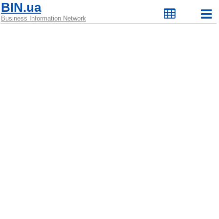
BIN.ua
Business Information Network