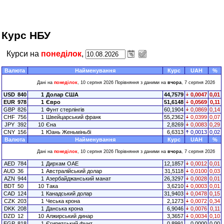
Курс НБУ
Курси на
понеділок
,
Валюта
Найменування
Курс
UAH
%
Дані на
понеділок
, 10 серпня 2026 Порівняння з даними на
вчора
, 7 серпня 2026
USD
840
1
Долар США
44,7579
0,0047
0,01
EUR
978
1
Євро
51,6148
0,0569
0,11
GBP
826
1
Фунт стерлінгів
60,1904
0,0869
0,14
CHF
756
1
Швейцарський франк
55,2362
0,0399
0,07
JPY
392
10
Єна
2,8269
0,0083
0,29
CNY
156
1
Юань Женьміньбі
6,6313
0,0013
0,02
Валюта
Найменування
Курс
UAH
%
Дані на
понеділок
, 10 серпня 2026 Порівняння з даними на
вчора
, 7 серпня 2026
AED
784
1
Дирхам ОАЕ
12,1857
0,0012
0,01
AUD
36
1
Австралійський долар
31,5118
0,0100
0,03
AZN
944
1
Азербайджанський манат
26,3297
0,0028
0,01
BDT
50
10
Така
3,6210
0,0003
0,01
CAD
124
1
Канадський долар
31,9403
0,0478
0,15
CZK
203
1
Чеська крона
2,1273
0,0072
0,34
DKK
208
1
Данська крона
6,9046
0,0076
0,11
DZD
12
10
Алжирський динар
3,3657
0,0034
0,10
EGP
818
1
Єгипетський фунт
0,8991
0,0000
0,00