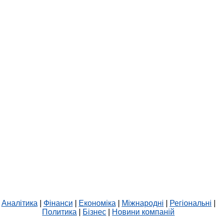
Аналітика
|
Фінанси
|
Економіка
|
Міжнародні
|
Регіональні
|
Политика
|
Бізнес
|
Новини компаній