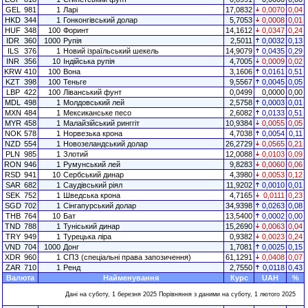
GEL
981
1
Ларі
17,0832
0,0070
0,04
HKD
344
1
Гонконгівський долар
5,7053
0,0008
0,01
HUF
348
100
Форинт
14,1612
0,0347
0,24
IDR
360
1000
Рупія
2,5011
0,0032
0,13
ILS
376
1
Новий ізраїльський шекель
14,9079
0,0435
0,29
INR
356
10
Індійська рупія
4,7005
0,0009
0,02
KRW
410
100
Вона
3,1606
0,0161
0,51
KZT
398
100
Теньге
9,5567
0,0045
0,05
LBP
422
100
Ліванський фунт
0,0499
0,0000
0,00
MDL
498
1
Молдовський лей
2,5758
0,0003
0,01
MXN
484
1
Мексиканське песо
2,6082
0,0133
0,51
MYR
458
1
Малайзійський ринггіт
10,9384
0,0055
0,05
NOK
578
1
Норвезька крона
4,7038
0,0054
0,11
NZD
554
1
Новозеландський долар
26,2729
0,0565
0,21
PLN
985
1
Злотий
12,0088
0,0103
0,09
RON
946
1
Румунський лей
9,8283
0,0060
0,06
RSD
941
10
Сербський динар
4,3980
0,0053
0,12
SAR
682
1
Саудівський ріял
11,9202
0,0010
0,01
SEK
752
1
Шведська крона
4,7165
0,0111
0,23
SGD
702
1
Сінгапурський долар
34,9398
0,0263
0,08
THB
764
10
Бат
13,5400
0,0002
0,00
TND
788
1
Туніський динар
15,2690
0,0063
0,04
TRY
949
1
Турецька ліра
0,9382
0,0023
0,24
VND
704
1000
Донг
1,7081
0,0025
0,15
XDR
960
1
СПЗ (спеціальні права запозичення)
61,1291
0,0408
0,07
ZAR
710
1
Ренд
2,7550
0,0118
0,43
Валюта
Найменування
Курс
UAH
%
Дані на суботу, 1 березня 2025 Порівняння з даними на суботу, 1 лютого 2025