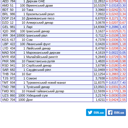
AED
784
1
Дирхам ОАЕ
11,2812
0,0794
0,70
AMD
51
100
Вірменський драм
10,5329
0,0318
0,30
BDT
50
10
Така
3,3960
0,0242
0,71
BRL
986
1
Бразильський реал
7,0922
0,0243
0,34
DOP
214
10
Домініканське песо
6,6703
0,1171
1,73
DZD
12
10
Алжирський динар
3,0678
0,0207
0,67
GEL
981
1
Ларі
14,8366
0,2086
1,43
IQD
368
100
Іракський динар
3,1627
0,0225
0,71
IRR
364
10000
Іранський ріал
0,7112
0,0108
1,50
KGS
417
10
Сом
4,7378
0,0336
0,70
LBP
422
100
Ліванський фунт
0,0420
0,0005
1,18
LYD
434
1
Лівійський динар
8,4760
0,0208
0,24
MAD
504
1
Марокканський дирхам
4,1619
0,0022
0,05
MYR
458
1
Малайзійський ринггіт
9,2849
0,0729
0,78
PKR
586
10
Пакистанська рупія
1,4820
0,0146
0,98
RSD
941
10
Сербський динар
3,6798
0,0180
0,49
SAR
682
1
Саудівський ріял
11,0469
0,0780
0,70
THB
764
10
Бат
12,1254
0,2883
2,32
TJS
972
1
Сомоні
3,7938
0,0255
0,67
TMT
934
1
Туркменський новий манат
11,8375
0,8157
7,40
TND
788
1
Туніський динар
13,0501
0,0331
0,25
TWD
901
10
Новий тайванський долар
12,5939
0,1770
1,39
UZS
860
1000
Узбецький сум
3,2174
0,0030
0,09
VND
704
1000
Донг
1,6211
0,0424
2,55