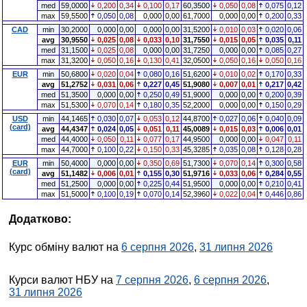
med
59,0000
0,200
0,34
0,100
0,17
60,3500
0,050
0,08
0,075
0,12
max
59,5500
0,050
0,08
0,000
0,00
61,7000
0,000
0,00
0,200
0,33
CAD
min
30,2000
0,000
0,00
0,000
0,00
31,5200
0,010
0,03
0,020
0,06
avg
30,9550
0,025
0,08
0,033
0,10
31,7550
0,015
0,05
0,035
0,11
med
31,1500
0,025
0,08
0,000
0,00
31,7250
0,000
0,00
0,085
0,27
max
31,3200
0,050
0,16
0,130
0,41
32,0500
0,050
0,16
0,050
0,16
EUR
min
50,6800
0,020
0,04
0,080
0,16
51,6200
0,010
0,02
0,170
0,33
avg
51,2752
0,031
0,06
0,227
0,45
51,9080
0,007
0,01
0,217
0,42
med
51,3500
0,000
0,00
0,250
0,49
51,9000
0,000
0,00
0,200
0,39
max
51,5300
0,070
0,14
0,180
0,35
52,2000
0,000
0,00
0,150
0,29
USD
min
44,1465
0,030
0,07
0,053
0,12
44,8700
0,027
0,06
0,040
0,09
(card)
avg
44,4347
0,024
0,05
0,051
0,11
45,0089
0,015
0,03
0,006
0,01
med
44,4000
0,050
0,11
0,077
0,17
44,9500
0,000
0,00
0,047
0,11
max
44,7000
0,100
0,22
0,150
0,33
45,3285
0,035
0,08
0,128
0,28
EUR
min
50,4000
0,000
0,00
0,350
0,69
51,7300
0,070
0,14
0,300
0,58
(card)
avg
51,1482
0,006
0,01
0,155
0,30
51,9716
0,033
0,06
0,284
0,55
med
51,2500
0,000
0,00
0,225
0,44
51,9500
0,000
0,00
0,210
0,41
max
51,5000
0,100
0,19
0,070
0,14
52,3960
0,022
0,04
0,446
0,86
Додатково:
Курс обміну валют на
6 серпня 2026
,
31 липня 2026
Курси валют НБУ на
7 серпня 2026
,
6 серпня 2026
,
31 липня 2026