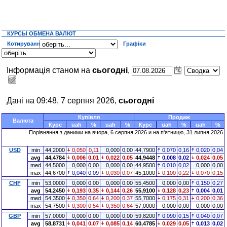
КУРСЫ ОБМЕНА ВАЛЮТ
Котирування
Графіки
Інформація станом на
сьогодні
,
Дані на 09:48, 7 серпня 2026,
сьогодні
Купівля
Продаж
Валюта
Курс
uah
%
uah
%
Курс
uah
%
uah
%
Порівняння з даними на
вчора
, 6 серпня 2026 и на п'ятницю, 31 липня 2026
USD
min
44,2000
0,050
0,11
0,000
0,00
44,7900
0,070
0,16
0,020
0,04
avg
44,4784
0,006
0,01
0,022
0,05
44,9448
0,008
0,02
0,024
0,05
med
44,5000
0,000
0,00
0,000
0,00
44,9500
0,010
0,02
0,000
0,00
max
44,6700
0,040
0,09
0,030
0,07
45,1000
0,100
0,22
0,070
0,15
CHF
min
53,0000
0,000
0,00
0,000
0,00
55,4500
0,000
0,00
0,150
0,27
avg
54,2450
0,193
0,35
0,144
0,26
55,9100
0,128
0,23
0,004
0,01
med
54,3500
0,350
0,64
0,200
0,37
55,7000
0,175
0,31
0,200
0,36
max
54,7500
0,300
0,54
0,350
0,64
57,0000
0,000
0,00
0,000
0,00
GBP
min
57,0000
0,000
0,00
0,000
0,00
59,8200
0,090
0,15
0,040
0,07
avg
58,8731
0,041
0,07
0,085
0,14
60,4785
0,029
0,05
0,013
0,02