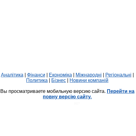
Аналітика
|
Фінанси
|
Економіка
|
Міжнародні
|
Регіональні
|
Политика
|
Бізнес
|
Новини компаній
Вы просматриваете мобильную версию сайта.
Перейти на
повну версію сайту.
HIT.UA
1627