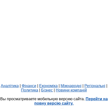
Аналітика
|
Фінанси
|
Економіка
|
Міжнародні
|
Регіональні
|
Политика
|
Бізнес
|
Новини компаній
Вы просматриваете мобильную версию сайта.
Перейти на
повну версію сайту.
HIT.UA
767