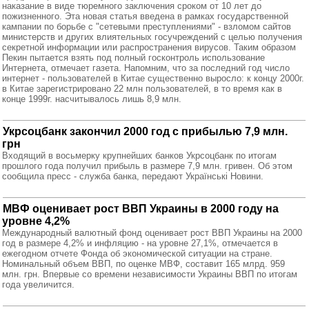
наказание в виде тюремного заключения сроком от 10 лет до
пожизненного. Эта новая статья введена в рамках государственной
кампании по борьбе с "сетевыми преступлениями" - взломом сайтов
министерств и других влиятельных госучреждений с целью получения
секретной информации или распространения вирусов. Таким образом
Пекин пытается взять под полный госконтроль использование
Интернета, отмечает газета. Напомним, что за последний год число
интернет - пользователей в Китае существенно выросло: к концу 2000г.
в Китае зарегистрировано 22 млн пользователей, в то время как в
конце 1999г. насчитывалось лишь 8,9 млн.
Укрсоцбанк закончил 2000 год с прибылью 7,9 млн.
грн
Входящий в восьмерку крупнейших банков Укрсоцбанк по итогам
прошлого года получил прибыль в размере 7,9 млн. гривен. Об этом
сообщила пресс - служба банка, передают Українські Новини.
МВФ оценивает рост ВВП Украины в 2000 году на
уровне 4,2%
Международный валютный фонд оценивает рост ВВП Украины на 2000
год в размере 4,2% и инфляцию - на уровне 27,1%, отмечается в
ежегодном отчете Фонда об экономической ситуации на стране.
Номинальный объем ВВП, по оценке МВФ, составит 165 млрд. 959
млн. грн. Впервые со времени независимости Украины ВВП по итогам
года увеличится.