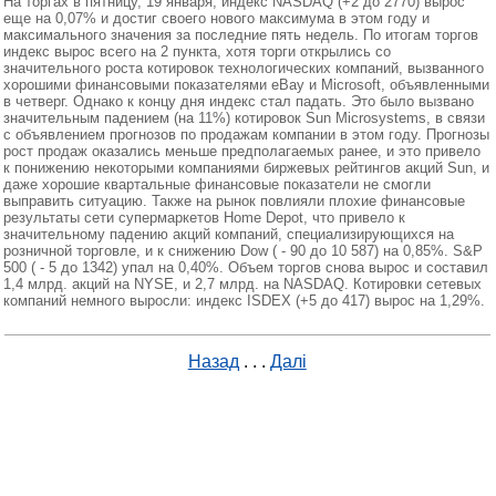
На торгах в пятницу, 19 января, индекс NASDAQ (+2 до 2770) вырос
еще на 0,07% и достиг своего нового максимума в этом году и
максимального значения за последние пять недель. По итогам торгов
индекс вырос всего на 2 пункта, хотя торги открылись со
значительного роста котировок технологических компаний, вызванного
хорошими финансовыми показателями eBay и Microsoft, объявленными
в четверг. Однако к концу дня индекс стал падать. Это было вызвано
значительным падением (на 11%) котировок Sun Microsystems, в связи
с объявлением прогнозов по продажам компании в этом году. Прогнозы
рост продаж оказались меньше предполагаемых ранее, и это привело
к понижению некоторыми компаниями биржевых рейтингов акций Sun, и
даже хорошие квартальные финансовые показатели не смогли
выправить ситуацию. Также на рынок повлияли плохие финансовые
результаты сети супермаркетов Home Depot, что привело к
значительному падению акций компаний, специализирующихся на
розничной торговле, и к снижению Dow ( - 90 до 10 587) на 0,85%. S&P
500 ( - 5 до 1342) упал на 0,40%. Объем торгов снова вырос и составил
1,4 млрд. акций на NYSE, и 2,7 млрд. на NASDAQ. Котировки сетевых
компаний немного выросли: индекс ISDEX (+5 до 417) вырос на 1,29%.
Назад
. . .
Далі