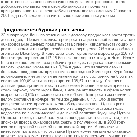
ответственных за своевременную оплату за электроэнергию и газ
добросовестно выполнять свои обязанности и проявлять
принципиальность согласно кабминовским постановлениям.С начала
2001 года наблюдается значительное снижение поступлений.
Продолжается бурный рост йены
22 января курс йены по отношению к доллару продолжает расти третий
день подряд. Новым катализатором роста национальной валюты стало
обнародование данных правительства Японии, свидетельствующих о
росте экономики в ноябре, особенно в сфере услуг. Об этом сообщает
агентство Bloomberg. В ходе азиатских торгов йена выросла до 116,70
йены за доллар против 117,18 йены за доллар в пятницу в Нью - Йорке.
В течение последних трех рабочих дней курс национальной японской
валюты крепчал более чем на 0,3% в день, что является самым
большим трехдневным приростом за последние 8 месяцев. Курс йены
по отношению к евро почти не изменился, и по состоянию на 8:55 msk
составил 109,09 йены за евро против 108,57 в пятницу. Согласно
данным доклада министерства экономики Японии, который привел к
столь бурному росту курса йены, в ноябре активность в сфере услуг
возросла на 0,6% по сравнению с октябрем. Темп роста экономики в
целом составил в ноябре, по тем же данным, 0,4%. Это известие
расценено инвесторами как очень обнадеживающее. Однако рост
курса йены ограничивает известие о планируемой отставке главы
ведомства по экономической и денежной политике Фукуширу Нугаки.
Он может покинуть свой пост уже в понедельник в связи с тем, что
японская пресса обнародовала факты о получении им в 2000 году
взяток от крупной японской политической партии. Аналитики и
инвесторы полагают, что отставка Нугаки может негативно сказаться
на йене, так как бьет рикошетом по авторитету премьер - министра