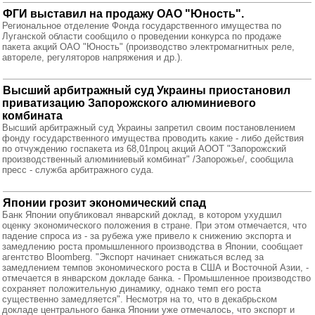
ФГИ выставил на продажу ОАО "Юность".
Региональное отделение Фонда государственного имущества по
Луганской области сообщило о проведении конкурса по продаже
пакета акций ОАО "Юность" (производство электромагнитных реле,
автореле, регуляторов напряжения и др.).
Высший арбитражный суд Украины приостановил
приватизацию Запорожского алюминиевого
комбината
Высший арбитражный суд Украины запретил своим постановлением
фонду государственного имущества проводить какие - либо действия
по отчуждению госпакета из 68,01проц акций АООТ "Запорожский
производственный алюминиевый комбинат" /Запорожье/, сообщила
пресс - служба арбитражного суда.
Японии грозит экономический спад
Банк Японии опубликовал январский доклад, в котором ухудшил
оценку экономического положения в стране. При этом отмечается, что
падение спроса из - за рубежа уже привело к снижению экспорта и
замедлению роста промышленного производства в Японии, сообщает
агентство Bloomberg. "Экспорт начинает снижаться вслед за
замедлением темпов экономического роста в США и Восточной Азии, -
отмечается в январском докладе банка. - Промышленное производство
сохраняет положительную динамику, однако темп его роста
существенно замедляется". Несмотря на то, что в декабрьском
докладе центрального банка Японии уже отмечалось, что экспорт и