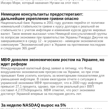
Иосиро Мори, который назначил Нугаки на этот пост.
Немецкие консультанты предостерегают:
дальнейшее укрепление гривни опасно
Национальный банк Украины в 2001 году должен перейти от политики
номинальной стабильности гривни к курсу доллара к реальной ее
стабильности с учетом инфляции и изменения курсов других мировых
валют. Такое мнение высказал член Немецкой консультативной группы
по вопросам экономики при правительстве Украины Рикардо Джуччи на
завершившемся в среду 12 - м украинско - немецком экономическом
симпозиуме "Экономический рост в Украине на протяжении последних
и следующих 365 дней".
МВФ доволен экономическим ростом на Украине, но
ждет реформ
Международный валютный фонд заявил в пятницу, что Фонд
воодушевлен экономическим прогрессом на Украине, но при этом
призывает Киев усилить контроль за монетарными показателями для
уменьшения инфляции. В своем ежегодном отчете о ситуации в
украинской экономике МВФ прогнозирует, что в 2000 году инфляция
превысит 27,1 процента, однако, при этом реальный рост ВВП
составил 4,2 %0процента. МВФ отметил, что рост экономики
достигнут Украиной впервые за последние десять лет.
За неделю NASDAQ вырос на 5%