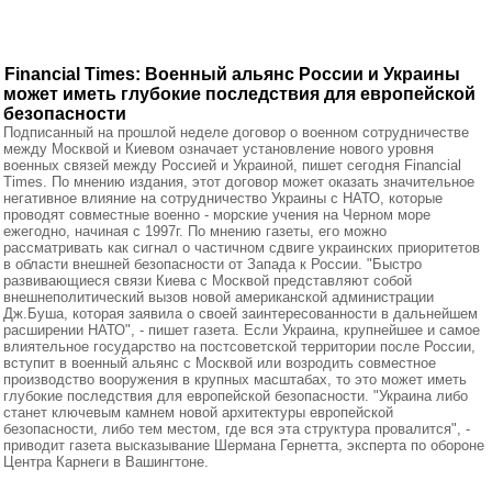
Financial Times: Военный альянс России и Украины
может иметь глубокие последствия для европейской
безопасности
Подписанный на прошлой неделе договор о военном сотрудничестве
между Москвой и Киевом означает установление нового уровня
военных связей между Россией и Украиной, пишет сегодня Financial
Times. По мнению издания, этот договор может оказать значительное
негативное влияние на сотрудничество Украины с НАТО, которые
проводят совместные военно - морские учения на Черном море
ежегодно, начиная с 1997г. По мнению газеты, его можно
рассматривать как сигнал о частичном сдвиге украинских приоритетов
в области внешней безопасности от Запада к России. "Быстро
развивающиеся связи Киева с Москвой представляют собой
внешнеполитический вызов новой американской администрации
Дж.Буша, которая заявила о своей заинтересованности в дальнейшем
расширении НАТО", - пишет газета. Если Украина, крупнейшее и самое
влиятельное государство на постсоветской территории после России,
вступит в военный альянс с Москвой или возродить совместное
производство вооружения в крупных масштабах, то это может иметь
глубокие последствия для европейской безопасности. "Украина либо
станет ключевым камнем новой архитектуры европейской
безопасности, либо тем местом, где вся эта структура провалится", -
приводит газета высказывание Шермана Гернетта, эксперта по обороне
Центра Карнеги в Вашингтоне.