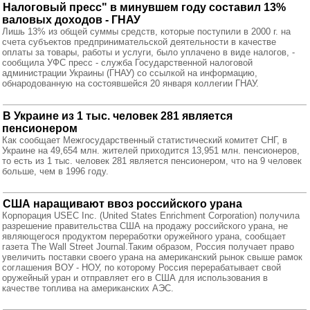
Налоговый пресс" в минувшем году составил 13%
валовых доходов - ГНАУ
Лишь 13% из общей суммы средств, которые поступили в 2000 г. на
счета субъектов предпринимательской деятельности в качестве
оплаты за товары, работы и услуги, было уплачено в виде налогов, -
сообщила УФС пресс - служба Государственной налоговой
администрации Украины (ГНАУ) со ссылкой на информацию,
обнародованную на состоявшейся 20 января коллегии ГНАУ.
В Украине из 1 тыс. человек 281 является
пенсионером
Как сообщает Межгосударственный статистический комитет СНГ, в
Украине на 49,654 млн. жителей приходится 13,951 млн. пенсионеров,
то есть из 1 тыс. человек 281 является пенсионером, что на 9 человек
больше, чем в 1996 году.
США наращивают ввоз российского урана
Корпорация USEC Inc. (United States Enrichment Corporation) получила
разрешение правительства США на продажу российского урана, не
являющегося продуктом переработки оружейного урана, сообщает
газета The Wall Street Journal.Таким образом, Россия получает право
увеличить поставки своего урана на американский рынок свыше рамок
соглашения ВОУ - НОУ, по которому Россия перерабатывает свой
оружейный уран и отправляет его в США для использования в
качестве топлива на американских АЭС.