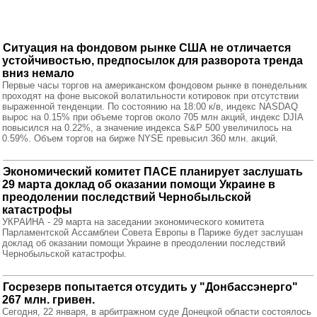
Ситуация на фондовом рынке США не отличается
устойчивостью, предпосылок для разворота тренда
вниз немало
Первые часы торгов на американском фондовом рынке в понедельник
проходят на фоне высокой волатильности котировок при отсутствии
выраженной тенденции. По состоянию на 18:00 к/в, индекс NASDAQ
вырос на 0.15% при объеме торгов около 705 млн акций, индекс DJIA
повысился на 0.22%, а значение индекса S&P 500 увеличилось на
0.59%. Объем торгов на бирже NYSE превысил 360 млн. акций.
Экономический комитет ПАСЕ планирует заслушать
29 марта доклад об оказании помощи Украине в
преодолении последствий Чернобыльской
катастрофы
УКРАИНА - 29 марта на заседании экономического комитета
Парламентской Ассамблеи Совета Европы в Париже будет заслушан
доклад об оказании помощи Украине в преодолении последствий
Чернобыльской катастрофы.
Госрезерв попытается отсудить у "Донбассэнерго"
267 млн. гривен.
Сегодня, 22 января, в арбитражном суде Донецкой области состоялось