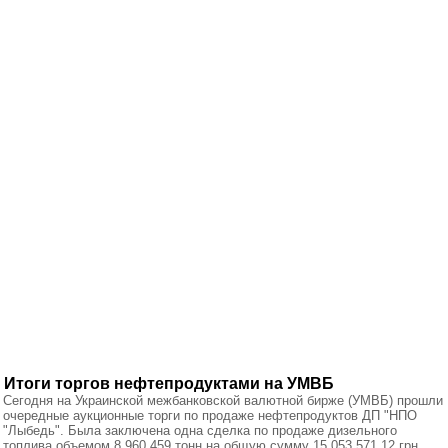
Итоги торгов нефтепродуктами на УМВБ
Сегодня на Украинской межбанковской валютной бирже (УМВБ) прошли
очередные аукционные торги по продаже нефтепродуктов ДП "НПО
"Лыбедь". Была заключена одна сделка по продаже дизельного
топлива объемом 8 960,459 тонн на общую сумму 15 053 571,12 грн.