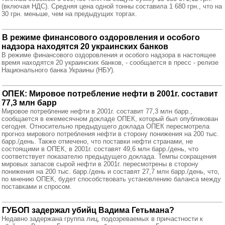
(включая НДС). Средняя цена одной тонны составила 1 680 грн., что на
30 грн. меньше, чем на предыдущих торгах.
В режиме финансового оздоровления и особого
надзора находятся 20 украинских банков
В режиме финансового оздоровления и особого надзора в настоящее
время находятся 20 украинских банков, - сообщается в пресс - релизе
Национального банка Украины (НБУ).
ОПЕК: Мировое потребление нефти в 2001г. составит
77,3 млн барр
Мировое потребление нефти в 2001г. составит 77,3 млн барр.,
сообщается в ежемесячном докладе ОПЕК, который был опубликован
сегодня. Относительно предыдущего доклада ОПЕК пересмотрела
прогноз мирового потребления нефти в сторону понижения на 200 тыс.
барр./день. Также отмечено, что поставки нефти странами, не
состоящими в ОПЕК, в 2001г. составят 49,6 млн барр./день, что
соответствует показателю предыдущего доклада. Темпы сокращения
мировых запасов сырой нефти в 2001г. пересмотрены в сторону
понижения на 200 тыс. барр./день и составят 27,7 млн барр./день, что,
по мнению ОПЕК, будет способствовать установлению баланса между
поставками и спросом.
ГУБОП задержал убийц Вадима Гетьмана?
Недавно задержана группа лиц, подозреваемых в причастности к