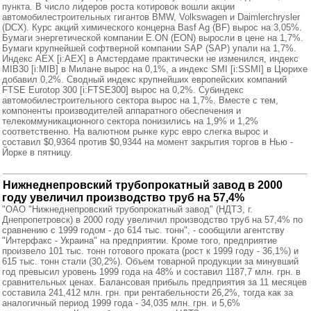
пункта. В число лидеров роста котировок вошли акции
автомобилестроительных гигантов BMW, Volkswagen и Daimlerchrysler
(DCX). Курс акций химического концерна Basf Ag (BF) вырос на 3,05%.
Бумаги энергетической компании E.ON (EON) выросли в цене на 1,7%.
Бумаги крупнейшей софтверной компании SAP (SAP) упали на 1,7%.
Индекс AEX [i:AEX] в Амстердаме практически не изменился, индекс
MIB30 [i:MIB] в Милане вырос на 0,1%, а индекс SMI [i:SSMI] в Цюрихе
добавил 0,2%. Сводный индекс крупнейших европейских компаний
FTSE Eurotop 300 [i:FTSE300] вырос на 0,2%. Субиндекс
автомобилестроительного сектора вырос на 1,7%. Вместе с тем,
компоненты производителей аппаратного обеспечения и
телекоммуникационного сектора понизились на 1,9% и 1,2%
соответственно. На валютном рынке курс евро слегка вырос и
составил $0,9364 против $0,9344 на момент закрытия торгов в Нью -
Йорке в пятницу.
Нижнеднепровский трубопрокатный завод в 2000
году увеличил производство труб на 57,4%
"ОАО "Нижнеднепровский трубопрокатный завод" (НДТЗ, г.
Днепропетровск) в 2000 году увеличил производство труб на 57,4% по
сравнению с 1999 годом - до 614 тыс. тонн", - сообщили агентству
"Интерфакс - Украина" на предприятии. Кроме того, предприятие
произвело 101 тыс. тонн готового проката (рост к 1999 году - 36,1%) и
615 тыс. тонн стали (30,2%). Объем товарной продукции за минувший
год превысил уровень 1999 года на 48% и составил 1187,7 млн. грн. в
сравнительных ценах. Балансовая прибыль предприятия за 11 месяцев
составила 241,412 млн. грн. при рентабельности 26,2%, тогда как за
аналогичный период 1999 года - 34,035 млн. грн. и 5,6%