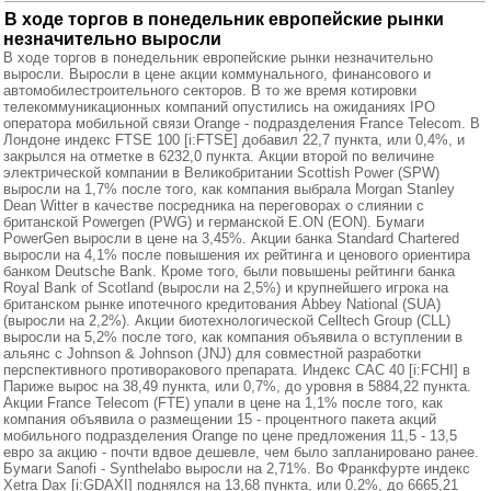
В ходе торгов в понедельник европейские рынки
незначительно выросли
В ходе торгов в понедельник европейские рынки незначительно
выросли. Выросли в цене акции коммунального, финансового и
автомобилестроительного секторов. В то же время котировки
телекоммуникационных компаний опустились на ожиданиях IPO
оператора мобильной связи Orange - подразделения France Telecom. В
Лондоне индекс FTSE 100 [i:FTSE] добавил 22,7 пункта, или 0,4%, и
закрылся на отметке в 6232,0 пункта. Акции второй по величине
электрической компании в Великобритании Scottish Power (SPW)
выросли на 1,7% после того, как компания выбрала Morgan Stanley
Dean Witter в качестве посредника на переговорах о слиянии с
британской Powergen (PWG) и германской E.ON (EON). Бумаги
PowerGen выросли в цене на 3,45%. Акции банка Standard Chartered
выросли на 4,1% после повышения их рейтинга и ценового ориентира
банком Deutsche Bank. Кроме того, были повышены рейтинги банка
Royal Bank of Scotland (выросли на 2,5%) и крупнейшего игрока на
британском рынке ипотечного кредитования Abbey National (SUA)
(выросли на 2,2%). Акции биотехнологической Celltech Group (CLL)
выросли на 5,2% после того, как компания объявила о вступлении в
альянс с Johnson & Johnson (JNJ) для совместной разработки
перспективного противоракового препарата. Индекс CAC 40 [i:FCHI] в
Париже вырос на 38,49 пункта, или 0,7%, до уровня в 5884,22 пункта.
Акции France Telecom (FTE) упали в цене на 1,1% после того, как
компания объявила о размещении 15 - процентного пакета акций
мобильного подразделения Orange по цене предложения 11,5 - 13,5
евро за акцию - почти вдвое дешевле, чем было запланировано ранее.
Бумаги Sanofi - Synthelabo выросли на 2,71%. Во Франкфурте индекс
Xetra Dax [i:GDAXI] поднялся на 13,68 пункта, или 0,2%, до 6665,21