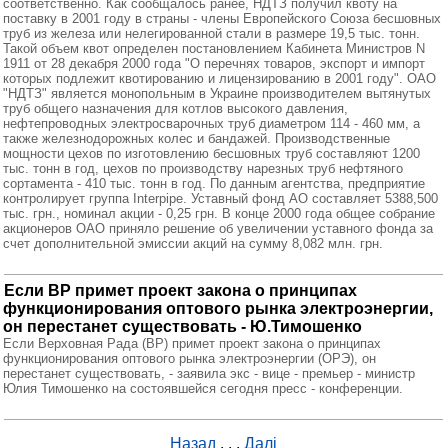
соответственно. Как сообщалось ранее, НДТЗ получил квоту на
поставку в 2001 году в страны - члены Европейского Союза бесшовных
труб из железа или нелегированной стали в размере 19,5 тыс. тонн.
Такой объем квот определен постановлением Кабинета Министров N
1911 от 28 декабря 2000 года "О перечнях товаров, экспорт и импорт
которых подлежит квотированию и лицензированию в 2001 году". ОАО
"НДТЗ" является монопольным в Украине производителем вытянутых
труб общего назначения для котлов высокого давления,
нефтепроводных электросварочных труб диаметром 114 - 460 мм, а
также железнодорожных колес и бандажей. Производственные
мощности цехов по изготовлению бесшовных труб составляют 1200
тыс. тонн в год, цехов по производству нарезных труб нефтяного
сортамента - 410 тыс. тонн в год. По данным агентства, предприятие
контролирует группа Interpipe. Уставный фонд АО составляет 5388,500
тыс. грн., номинал акции - 0,25 грн. В конце 2000 года общее собрание
акционеров ОАО приняло решение об увеличении уставного фонда за
счет дополнительной эмиссии акций на сумму 8,082 млн. грн.
Если ВР примет проект закона о принципах
функционирования оптового рынка электроэнергии,
он перестанет существовать - Ю.Тимошенко
Если Верховная Рада (ВР) примет проект закона о принципах
функционирования оптового рынка электроэнергии (ОРЭ), он
перестанет существовать, - заявила экс - вице - премьер - министр
Юлия Тимошенко на состоявшейся сегодня пресс - конференции.
Назад
. . .
Далі