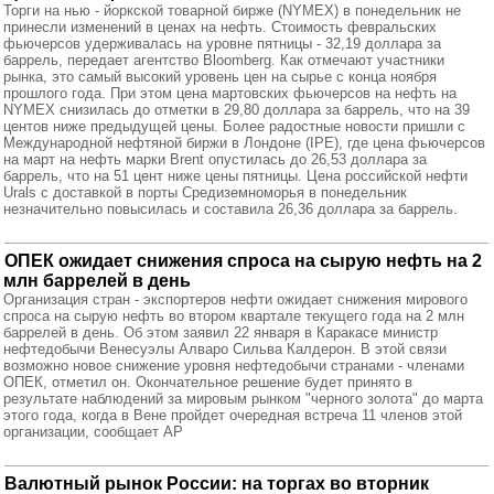
Торги на нью - йоркской товарной бирже (NYMEX) в понедельник не
принесли изменений в ценах на нефть. Стоимость февральских
фьючерсов удерживалась на уровне пятницы - 32,19 доллара за
баррель, передает агентство Bloomberg. Как отмечают участники
рынка, это самый высокий уровень цен на сырье с конца ноября
прошлого года. При этом цена мартовских фьючерсов на нефть на
NYMEX снизилась до отметки в 29,80 доллара за баррель, что на 39
центов ниже предыдущей цены. Более радостные новости пришли с
Международной нефтяной биржи в Лондоне (IPE), где цена фьючерсов
на март на нефть марки Brent опустилась до 26,53 доллара за
баррель, что на 51 цент ниже цены пятницы. Цена российской нефти
Urals с доставкой в порты Средиземноморья в понедельник
незначительно повысилась и составила 26,36 доллара за баррель.
ОПЕК ожидает снижения спроса на сырую нефть на 2
млн баррелей в день
Организация стран - экспортеров нефти ожидает снижения мирового
спроса на сырую нефть во втором квартале текущего года на 2 млн
баррелей в день. Об этом заявил 22 января в Каракасе министр
нефтедобычи Венесуэлы Алваро Сильва Калдерон. В этой связи
возможно новое снижение уровня нефтедобычи странами - членами
ОПЕК, отметил он. Окончательное решение будет принято в
результате наблюдений за мировым рынком "черного золота" до марта
этого года, когда в Вене пройдет очередная встреча 11 членов этой
организации, сообщает AP
Валютный рынок России: на торгах во вторник