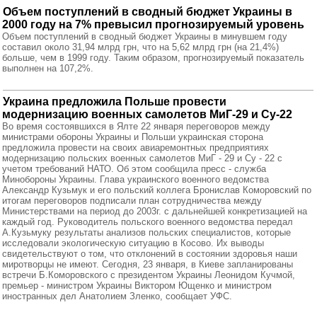
Объем поступлений в сводный бюджет Украины в
2000 году на 7% превысил прогнозируемый уровень
Объем поступлений в сводный бюджет Украины в минувшем году
составил около 31,94 млрд грн, что на 5,62 млрд грн (на 21,4%)
больше, чем в 1999 году. Таким образом, прогнозируемый показатель
выполнен на 107,2%.
Украина предложила Польше провести
модернизацию военных самолетов МиГ-29 и Су-22
Во время состоявшихся в Ялте 22 января переговоров между
министрами обороны Украины и Польши украинская сторона
предложила провести на своих авиаремонтных предприятиях
модернизацию польских военных самолетов МиГ - 29 и Су - 22 с
учетом требований НАТО. Об этом сообщила пресс - служба
Минобороны Украины. Глава украинского военного ведомства
Александр Кузьмук и его польский коллега Бронислав Коморовский по
итогам переговоров подписали план сотрудничества между
Министерствами на период до 2003г. с дальнейшей конкретизацией на
каждый год. Руководитель польского военного ведомства передал
А.Кузьмуку результаты анализов польских специалистов, которые
исследовали экологическую ситуацию в Косово. Их выводы
свидетельствуют о том, что отклонений в состоянии здоровья наши
миротворцы не имеют. Сегодня, 23 января, в Киеве запланированы
встречи Б.Коморовского с президентом Украины Леонидом Кучмой,
премьер - министром Украины Виктором Ющенко и министром
иностранных дел Анатолием Зленко, сообщает УФС.