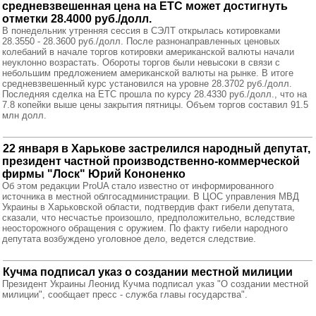
средневзвешенная цена на ЕТС может достигнуть
отметки 28.4000 руб./долл.
В понедельник утренняя сессия в СЭЛТ открылась котировками
28.3550 - 28.3600 руб./долл. После разнонаправленных ценовых
колебаний в начале торгов котировки американской валюты начали
неуклонно возрастать. Обороты торгов были невысоки в связи с
небольшим предложением американской валюты на рынке. В итоге
средневзвешенный курс установился на уровне 28.3702 руб./долл.
Последняя сделка на ЕТС прошла по курсу 28.4330 руб./долл., что на
7.8 копейки выше цены закрытия пятницы. Объем торгов составил 91.5
млн долл.
22 января в Харькове застрелился народный депутат,
президент частной производственно-коммерческой
фирмы "Лоск" Юрий Кононенко
Об этом редакции ProUA стало известно от информированного
источника в местной облгосадминистрации. В ЦОС управления МВД
Украины в Харьковской области, подтвердив факт гибели депутата,
сказали, что несчастье произошло, предположительно, вследствие
неосторожного обращения с оружием. По факту гибели народного
депутата возбуждено уголовное дело, ведется следствие.
Кучма подписал указ о создании местной милиции
Президент Украины Леонид Кучма подписал указ "О создании местной
милиции", сообщает пресс - служба главы государства".