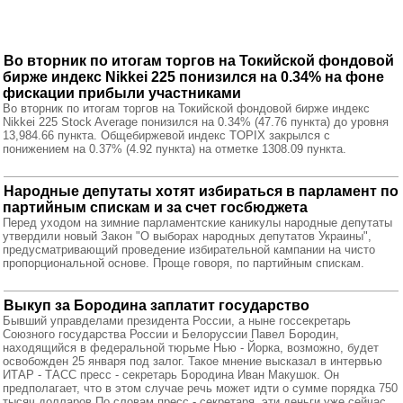
Во вторник по итогам торгов на Токийской фондовой
бирже индекс Nikkei 225 понизился на 0.34% на фоне
фискации прибыли участниками
Во вторник по итогам торгов на Токийской фондовой бирже индекс
Nikkei 225 Stock Average понизился на 0.34% (47.76 пункта) до уровня
13,984.66 пункта. Общебиржевой индекс TOPIX закрылся с
понижением на 0.37% (4.92 пункта) на отметке 1308.09 пункта.
Народные депутаты хотят избираться в парламент по
партийным спискам и за счет госбюджета
Перед уходом на зимние парламентские каникулы народные депутаты
утвердили новый Закон "О выборах народных депутатов Украины",
предусматривающий проведение избирательной кампании на чисто
пропорциональной основе. Проще говоря, по партийным спискам.
Выкуп за Бородина заплатит государство
Бывший управделами президента России, а ныне госсекретарь
Союзного государства России и Белоруссии Павел Бородин,
находящийся в федеральной тюрьме Нью - Йорка, возможно, будет
освобожден 25 января под залог. Такое мнение высказал в интервью
ИТАР - ТАСС пресс - секретарь Бородина Иван Макушок. Он
предполагает, что в этом случае речь может идти о сумме порядка 750
тысяч долларов.По словам пресс - секретаря, эти деньги уже сейчас