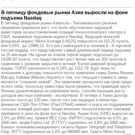
В пятницу фондовые рынки Азии выросли на фоне
подъема Nasdaq
В пятницу фондовые рынки Азиатско - Тихоокеанского региона
продемонстрировали рост, что было обусловлено надеждой
инвесторов на восстановление позиций технологического сектора в
США, вызванных подъемом индекса Nasdaq. Ведущий японский
фондовый индекс Nikkei Average [i:N225] повысился на 115,20 пункта,
или 0,83%, до 13989,12. Его рост наблюдался в течение 6 - й торговой
сессии подряд, что представляет самый длительный период подъема
за 15 месяцев. На одном из этапов торгов индекс подскочил до
14186,62 пункта, что представляет рост более чем на 300 пунктов в
сравнении с уровнем закрытия в четверг. Более широкий фондовый
индекс TOPIX увеличился на 0,14% до 1312,79. Курс иены по
отношению к доллару повысился после заявления главы Банка Японии
Масару Хайами (Masaru Hayami) о том, что текущая стоимость иены
является "слишком низкой". Это заявление прозвучало как гром среди
ясного неба, поскольку инвесторы были уверены, что правящие круги
Японии удовлетворены ослаблением иены, способствующим росту
доходов местных компаний - экспортеров. В четверг в Токио доллар
взлетел почти до 120 иен, после того как кандидат в министры
финансов США Пол О'Нил (Paul O'Neill) заявил о курсе на поддержание
сильных позиций доллара. Акции японских технологических компаний
прибавили в цене на фоне роста Nasdaq. Акции Sony (SNE) выросли на
2,6% до 9060 иен, бумаги NEC Corp. (NIPNY) подскочили на 4,5% до
2560 иен, акции Fujitsu Ltd. (FJTSY) поднялись на 4,8% до 2080 иен.
Бумаги телекоммуникационного гиганта Nippon Telegraph and Telephone
Corp. (NTT) подорожали на 1,8% до 890000 иен. Газета Nihon Keizai