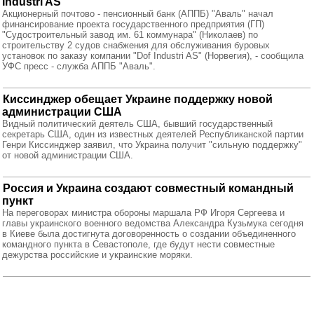
Industri AS"
Акционерный почтово - пенсионный банк (АППБ) "Аваль" начал
финансирование проекта государственного предприятия (ГП)
"Судостроительный завод им. 61 коммунара" (Николаев) по
строительству 2 судов снабжения для обслуживания буровых
установок по заказу компании "Dof Industri AS" (Норвегия), - сообщила
УФС пресс - служба АППБ "Аваль".
Киссинджер обещает Украине поддержку новой
администрации США
Видный политический деятель США, бывший государственный
секретарь США, один из известных деятелей Республиканской партии
Генри Киссинджер заявил, что Украина получит "сильную поддержку"
от новой администрации США.
Россия и Украина создают совместный командный
пункт
На переговорах министра обороны маршала РФ Игоря Сергеева и
главы украинского военного ведомства Александра Кузьмука сегодня
в Киеве была достигнута договоренность о создании объединенного
командного пункта в Севастополе, где будут нести совместные
дежурства российские и украинские моряки.