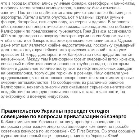
что в городах отключались уличные фонари, светофоры и банкоматы,
в офисах гасли экраны компьютеров, в школах были отменены
занятия. Постоянно снабжаются электричеством только больницы и
аэропорты. Жители штата опустошают магазины, скупая ручные
фонари, батарейки, питьевую воду, консервы и одеяла. В условиях
обостряющегося энергетического кризиса законодательное собрание
Калифорнии по предложению губернатора Грея Дэвиса ассигновало
400 млн. долларов на покупку электроэнергии на свободном рынке,
чтобы спасти от банкротства электрические компании штата. Однако
даже этот шаг является крайне недостаточным, поскольку суммарный
долг только двух крупнейших электрических компаний штата уже
превысил 11 млрд. долларов, и их банкротство пока представляется
неизбежным. Между тем Калифорнии грозит очередной виток кризиса,
связанный с обесточиванием основных трубопроводов, по которым
бензин и дизельное топливо поступают из нефтеперегонных заводов
на бензоколонки, торгующие горючим в розницу. Наблюдатели уже
предсказывают, что на колонках вскоре появятся многокилометровые
очереди автомобилистов. По сообщениям из различных районов
Калифорнии, нехватка энергии уже оказывает серьезное негативное
воздействие на мощную промышленность штата, в частности, на
электронную и военную индустрию.
Правительство Украины проведет сегодня
совещание по вопросам приватизации облэнерго
Кабинет министров Украины в пятницу проведет совещание по
вопросам приватизации энергопоставляющих компаний по просьбе
советника конкурса по их продаже - CS First Boston. Об этом сообщил
журналистам первый вице - премьер - министр Украины Юрий