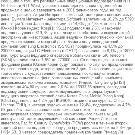
сообщила о том, что региональные операционные подразделения NTT,
NTT East и NTT West, ускорят консолидацию своих отделений по
продажам с целью завершить ее в 2001 финансовом году, на год
раньше графика. Акции Интернет - компаний также резко повысились в
цене. Бумаги Интернет - инвестора Softbank взлетели на 10,2% до 5390
иен, акции Yahoo Japan подскочили на 14,6% до 7,85 млн. иен. В
Южной Корее индекс Kospi [i:KS11] поднялся на 2,6% и закончил
неделю на уровне 619,78 пункта, чему способствовали покупки акций
иностранными инвесторами. Акции ведущих технологических компаний
продемонстрировали мощный рост. Бумаги полупроводниковой
компании Samsung Electronics (SSNGY) продвинулись на 4,5% до
230000 вон, акции LG Electronics (LGETF) повысились на 9,1% до 18000
вон. Курс акций ведущего оператора мобильной связи SK Telecom
(SKM) увеличился на 1,5% до 279000 вон. Со следующего вторника
фондовые рынки Южной Кореи будут закрыты по случаю празднования
лунного нового года, которое продлится 3 дня. Гонконгские акции также
торговались с существенным повышением, поскольку оптимизм
инвесторов вырос на фоне благоприятных сообщений о прибылях
американских технологических компаний. Индекс Hang Seng [i:HSI]
взлетел на 404,80 пункта, или 2,61% до 15933,55 пункта, благодаря
подъему акций ведущих телекоммуникационных фирм. Бумаги
ведущего оператора сотовой связи Китая China Mobile (Hong Kong)
(CHL) поднялись на 4,2% до HK$49,40, акции его конкурента China
Unicom (CHU), в четверг подскочившие на 12,4%, подорожали на 4,7%.
Их рост был вызван заявлением компании о том, что она
рассматривает вопрос о продаже неконтрольного пакета акций
иностранной телекоммуникационной компании. Акции Интернет -
инвестора Pacific Century CyberWorks (PCW) росли в течение второй
торговой сессии подряд и к концу дня продвинулись вверх на 8,8% до
HK$4,63. В четверг председатель правления компании Ричард Ли