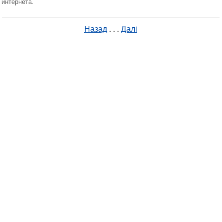
интернета.
Назад
. . .
Далі