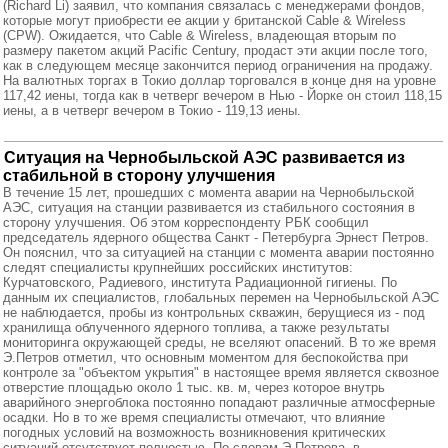
(Richard Li) заявил, что компания связалась с менеджерами фондов,
которые могут приобрести ее акции у британской Cable & Wireless
(CPW). Ожидается, что Cable & Wireless, владеющая вторым по
размеру пакетом акций Pacific Century, продаст эти акции после того,
как в следующем месяце закончится период ограничения на продажу.
На валютных торгах в Токио доллар торговался в конце дня на уровне
117,42 иены, тогда как в четверг вечером в Нью - Йорке он стоил 118,15
иены, а в четверг вечером в Токио - 119,13 иены.
Ситуация на Чернобыльской АЭС развивается из
стабильной в сторону улучшения
В течение 15 лет, прошедших с момента аварии на Чернобыльской
АЭС, ситуация на станции развивается из стабильного состояния в
сторону улучшения. Об этом корреспонденту РБК сообщил
председатель ядерного общества Санкт - Петербурга Эрнест Петров.
Он пояснил, что за ситуацией на станции с момента аварии постоянно
следят специалисты крупнейших российских институтов:
Курчатовского, Радиевого, института Радиационной гигиены. По
данным их специалистов, глобальных перемен на Чернобыльской АЭС
не наблюдается, пробы из контрольных скважин, берущиеся из - под
хранилища облученного ядерного топлива, а также результаты
мониторинга окружающей среды, не вселяют опасений. В то же время
Э.Петров отметил, что основным моментом для беспокойства при
контроле за "объектом укрытия" в настоящее время является сквозное
отверстие площадью около 1 тыс. кв. м, через которое внутрь
аварийного энергоблока постоянно попадают различные атмосферные
осадки. Но в то же время специалисты отмечают, что влияние
погодных условий на возможность возникновения критических
ситуаций отсутствует полностью. По словам Э.Петрова, в