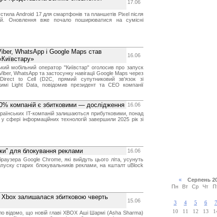
17.06
стила Android 17 для смартфонів та планшетів Pixel після
сій. Оновлення вже почало поширюватися на сумісні
я Viber, WhatsApp і Google Maps став
16.06
«Київстару»
кий мобільний оператор "Київстар" оголосив про запуск
iber, WhatsApp та застосунку навігації Google Maps через
k Direct to Cell (D2C, прямий супутниковий зв'язок зі
мі Light Data, повідомив президент та СЕО компанії
 30% компаній є збитковими — дослідження
16.06
раїнських IT-компаній залишаються прибутковими, понад
у сфері інформаційних технологій завершили 2025 рік зі
вки” для блокування реклами
16.06
раузера Google Chrome, які вийдуть цього літа, усунуть
апуску старих блокувальників реклами, на кшталт uBlock
«
Серпень 2
Пн
Вт
Ср
Чт
П
о Xbox залишалася збитковою чверть
15.06
3
4
5
6
10
11
12
13
1
ало відомо, що новій главі XBOX Аші Шармі (Asha Sharma)