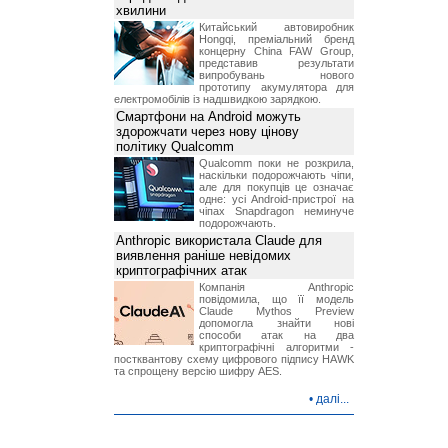
хвилини
Китайський автовиробник
Hongqi, преміальний бренд
концерну China FAW Group,
представив результати
випробувань нового
прототипу акумулятора для
електромобілів із надшвидкою зарядкою.
Смартфони на Android можуть
здорожчати через нову цінову
політику Qualcomm
Qualcomm поки не розкрила,
наскільки подорожчають чіпи,
але для покупців це означає
одне: усі Android-пристрої на
чіпах Snapdragon неминуче
подорожчають.
Anthropic використала Claude для
виявлення раніше невідомих
криптографічних атак
Компанія Anthropic
повідомила, що її модель
Claude Mythos Preview
допомогла знайти нові
способи атак на два
криптографічні алгоритми -
постквантову схему цифрового підпису HAWK
та спрощену версію шифру AES.
•
далі...