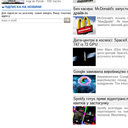
тоді як Росія - 700 тисяч.
ПІДПИСКА НА НОВИНИ
Без касира: McDonald's запуст
драйв-ін
Для підписки на розсилку новин введіть Вашу поштову
адресу :
McDonald's почала 
"МакДрайв". Як пер
замінити звичний дос
Дата-центри в космосі: SpaceX
747 із 72 GPU
Ілон Маск (Elon Mu
дата-центрів SpaceX
штучного інтелекту.
Google замовила виробництво п
Американська Google
виробництво понад 
повідомляє The Infor
Spotify готує прямі відеотрансл
квитків у застосунку
Spotify розглядає н
перетворити на по
зазначає Bloomberg, "