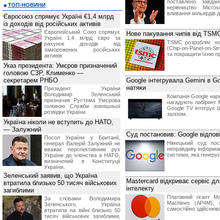
поставлено завдан
ТОП-НОВИНИ
керівництво Micro
вливання мільярдів д
Євросоюз спрямує Україні €1,4 млрд
із доходів від російських активів
Європейський Союз спрямує
Нове пакування чипів від TSMC
Україні 1,4 млрд євро за
TSMC розробляє но
рахунок доходів від
(Chip-on-Panel-on-St
заморожених російських
та покращити їхню пр
активів.
Указ президента: Умєров призначений
головою СЗР, Клименко —
секретарем РНБО
Google інтегрувала Gemini в Go
натяки
Президент України
Володимир Зеленський
Компанія Google нар
призначив Pустема Умєрова
нагадують лабіринт 
головою Служби зовнішньої
Google TV інтегрує 
розвідки України.
залізом.
Україна ніколи не вступить до НАТО,
— Залужний
Суд постановив: Google відпові
Посол України у Британії,
Німецький суд пос
генерал Валерій Залужний не
неправдиву інформац
вважає перспективним рух
системи, яка генерує 
України до членства в НАТО,
визначений в Конституції
України.
Зеленський заявив, що Україна
Mastercard відкриває сервіс д
втратила близько 50 тисяч військових
інтелекту
загиблими
Платіжний гігант M
За словами Володимира
Machines (AP4M), 
Зеленського, Україна
самостійно здійснюва
втратила на війні близько 50
тисяч військових загиблими,