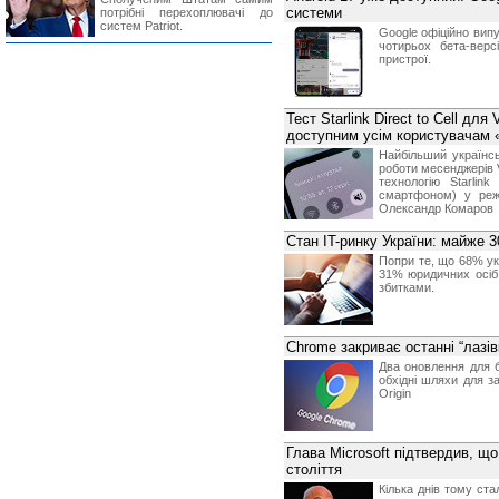
системи
потрібні перехоплювачі до
систем Patriot.
Google офіційно випу
чотирьох бета-вер
пристрої.
Тест Starlink Direct to Cell дл
доступним усім користувачам 
Найбільший українсь
роботи месенджерів V
технологію Starlin
смартфоном) у режи
Олександр Комаров
Стан IT-ринку України: майже
Попри те, що 68% ук
31% юридичних осіб 
збитками.
Chrome закриває останні “лазі
Два оновлення для б
обхідні шляхи для з
Origin
Глава Microsoft підтвердив, щ
століття
Кілька днів тому ст