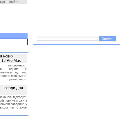
ація
|
ввійти
ея нових
 18 Pro Max
 автономності
ться одним із
чинників під час
асного мобільного
 преміального
»: посади для
акансія підходить
тів, що не можуть
бойові завдання у
 віком чи станом