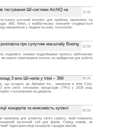
ив тестування ШІ-системи ArchIQ на
11.06
тестувати штучний інтелект для прийому замовлень на
едає ABC News, у майбутньому компанія сподівається
від замовлення у людини на нову технологію.
 розповіла про супутник масштабу Boeing
10.06
sk) поділився новими подробицями проекту орбітальних
, які мають перетворити космос на майданчик для роботи
онад 3 млн ШІ-чипів у Intel – ЗМІ
08.06
, що входить до Alphabet Inc., замовила в Intel Corp.
3 млн своїх тензорних процесорів (TPU) у 2028 році,
mation з посиланням на джерела.
яції концертів та можливість купівлі
08.06
ові напрямки для розвитку свого сервісу, який планують
вноцінний музичний хаб для фанів. Серед планів, як
живі" відеотрансляції концертів і продаж квитків.