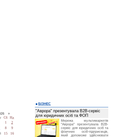
БІЗНЕС
"Аврора" презентувала B2B-сервіс
026 »
для юридичних осіб та ФОП
т
Сб
Нд
Мережа мультимаркетів
1
2
"Аврора" презентувала B2B-
сервіс для юридичних осіб та
7
8
9
фізичних осіб-підприємців,
4
15
16
який допоможе здійснювати