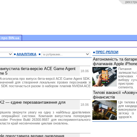
реєстр
 про BIN.ua
ПРЕС-РЕЛІЗИ
АНАЛІТИКА
Автономність та батар
флагманів Apple iPhone
A випустила бета-версію ACE Game Agent
Питання
18.06
залишає
ne 5
ключових 
IA оголосила про випуск бета-версії ACE Game Agent SDK.
вибору суч
начений для створення локальних ігрових персонажів зі
пристрою
 SDK постачається разом із набором плагінів NVIDIA ACE
сегмента.
Тилові вакансії «Азову
фінансистів
 K2 — єдине перезавантаження для
Ця тилова в
18.06
для кандида
виконувати 
ирішила звернути увагу на одну з найбільш дратівливих
звʼязку із
 операційної системи. Компанія випустила попередню
здоровʼя.
nsider Preview Build 26300.8687 для експериментального
окласти край нескінченним циклам оновлень.
gle представила велике оновлення