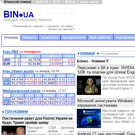
Фінансові новини
|
08.08.26
|
11:57
|
RSS
|
мапа сайту
"Немазаний віз скрипить, а мазаний сам біжить"
Українське прислів'я
Головна
Новини
Аналітика
Котирування
Веб-майстру
Інформація
Курс НБУ
на
понеділок
НОВИНИ
за
курс
uah
%
USD
1
44,7579
0,0047
0,01
Бізнес - Новини IT
EUR
1
51,6148
0,0569
0,11
Персонажі з ШІ в іграх: NVIDI
Курс обміну валют
на
вчора
, 09:48
SDK та плагіни для Unreal Engi
куп.
uah
%
прод.
uah
%
На Unreal Fest NVID
USD
44,4784
0,01
0,01
44,9448
0,01
0,02
Цей фреймворк приз
EUR
51,2752
0,03
0,06
51,9080
0,01
0,01
штучним інтелектом.
для Unreal Engine 5.
Міжбанківський ринок
на
вчора
, 17:01
куп.
uah
%
прод.
uah
%
USD
44,7500
0,05
0,11
44,7800
0,04
0,09
Microsoft анонсувала Windows
EUR
51,7399
0,13
0,25
51,7612
0,12
0,23
керування системами
Microsoft нарешті в
ТОП-НОВИНИ
особливостей своєї
збірку Windows 11 I
Постачання ракет для Patriot Україні не
каналу, яка обіцяє п
буде: Трамп зробив заяву
Президент США Дональд
Трамп заявив, що
Android 17 уже доступний: Goo
Сполученим Штатам самим