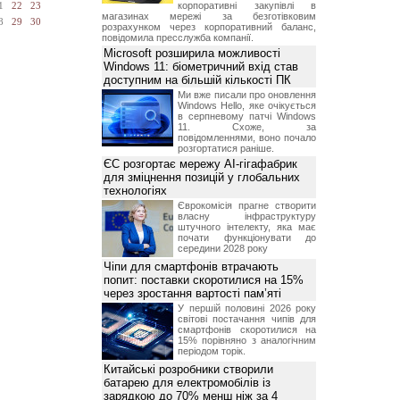
корпоративні закупівлі в
1
22
23
магазинах мережі за безготівковим
8
29
30
розрахунком через корпоративний баланс,
повідомила пресслужба компанії.
Microsoft розширила можливості
Windows 11: біометричний вхід став
доступним на більшій кількості ПК
Ми вже писали про оновлення
Windows Hello, яке очікується
в серпневому патчі Windows
11. Схоже, за
повідомленнями, воно почало
розгортатися раніше.
ЄС розгортає мережу AI-гігафабрик
для зміцнення позицій у глобальних
технологіях
Єврокомісія прагне створити
власну інфраструктуру
штучного інтелекту, яка має
почати функціонувати до
середини 2028 року
Чіпи для смартфонів втрачають
попит: поставки скоротилися на 15%
через зростання вартості пам’яті
У першій половині 2026 року
світові постачання чипів для
смартфонів скоротилися на
15% порівняно з аналогічним
періодом торік.
Китайські розробники створили
батарею для електромобілів із
зарядкою до 70% менш ніж за 4