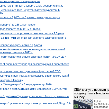
ым экспортером электроэнергии
щностью 1 ГВт для экспорта электроэнергии в мае
украинского тока не устраивает конкурентов. К
опу
ощность 1,6 ГВт за 0,4 млн гривен для экспорта
энерго" за 256,1 млн гривен
роблэнерго" за 660,1 млн гривен
величила экспорт электроэнергии почти в 1,5 раза
 1,5 тыс. МВт сечения для экспорта электроэнергии в
экспорт электроэнергии в 1,5 раза
ината Ахметова полностью выкупили сечения линий
а электроэнергии в 2012 г.
нерго" сократила отпуск электроэнергии на 0,9% до 4
а "Евроинвестстрой" для реконструкции 4 энергоблока
ндр и ротор высокого давления Кураховской ТЭС
роектированием новых энергоблоков своих генкомпаний
оэнергии в Польшу
в "Западэнерго" в 6 млрд гривен до 2016
" ввел в эксплуатацию лаву мощностью 1,3 тыс. тонн
США можуть перегляну
продажу чипів Nvidia к
ла "Турбоатом" для модернизации 6 блока Кураховской
бізнесу
Одне 
энерго" увеличила отпуск электроэнергии на 6,4% до 3,8
американ
перегляда