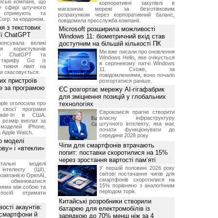
ські компанії, що
корпоративні закупівлі в
у сфері штучного
магазинах мережі за безготівковим
, отримують та
розрахунком через корпоративний баланс,
Corp. за кордоном.
повідомила пресслужба компанії.
я з текстових
Microsoft розширила можливості
сії ChatGPT
Windows 11: біометричний вхід став
онсувала великі
доступним на більшій кількості ПК
я користувачів
Ми вже писали про оновлення
ого ChatGPT та
Windows Hello, яке очікується
 тарифу Go: із
в серпневому патчі Windows
о тижня ліміт на
11. Схоже, за
ти скасовується.
повідомленнями, воно почало
их пристроїв
розгортатися раніше.
е за програмою
ЄС розгортає мережу AI-гігафабрик
для зміцнення позицій у глобальних
ple оголосила про
технологіях
 своєї програми
Єврокомісія прагне створити
rade-In в США,
власну інфраструктуру
 розмір виплат за
штучного інтелекту, яка має
 моделей iPhone,
почати функціонувати до
а Apple Watch.
середини 2028 року
о моделі
Чіпи для смартфонів втрачають
ву» і «втекли»
попит: поставки скоротилися на 15%
через зростання вартості пам’яті
нтальні моделі
У першій половині 2026 року
інтелекту (ШІ),
світові постачання чипів для
компанією OpenAI,
смартфонів скоротилися на
обмінюватися
15% порівняно з аналогічним
нями між собою та
періодом торік.
посіб отримати
Китайські розробники створили
ості акаунтів:
батарею для електромобілів із
 смартфони й
зарядкою до 70% менш ніж за 4