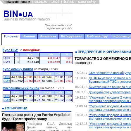
Фінансові новини
|
08.08.26
|
18:22
|
RSS
|
мапа сайту
"Без діла слабіє сила"
Українське прислів'я
Головна
Новини
Аналітика
Котирування
Веб-майстру
Інформація
Курс НБУ
на
понеділок
ПРЕДПРИЯТИЯ И ОРГАНИЗАЦИИ
за
курс
uah
%
USD
1
44,7579
0,0047
0,01
ТОВАРИСТВО З ОБМЕЖЕНОЮ ВІ
EUR
1
51,6148
0,0569
0,11
новостях:
Курс обміну валют
на
вчора
, 09:48
15.03.17
СКМ заявляет о полной утра
куп.
uah
%
прод.
uah
%
USD
44,4784
0,01
0,01
44,9448
0,01
0,02
11.10.16
ДТЭК Ахметова заявила о в
EUR
51,2752
0,03
0,06
51,9080
0,01
0,01
Бурштынской ТЭС в энерго
06.04.15
Ахметов начал войну за эне
Міжбанківський ринок
на
вчора
, 17:01
18.02.15
Донецкий суд удовлетворил 
куп.
uah
%
прод.
uah
%
USD
44,7500
0,05
0,11
44,7800
0,04
0,09
19.12.14
"Укрэнерго" продала 2 ком
EUR
51,7399
0,13
0,25
51,7612
0,12
0,23
экспорта электроэнергии в 
11.09.14
"Укрэнерго" продала 4 комп
ТОП-НОВИНИ
экспорта электроэнергии в 
Постачання ракет для Patriot Україні не
18.08.14
"Укрэнерго" продала 4 комп
экспорта электроэнергии в 
буде: Трамп зробив заяву
Президент США Дональд
12.12.13
"Укрэнерго" продала 3 комп
Трамп заявив, що
экспорта электроэнергии в 
Сполученим Штатам самим