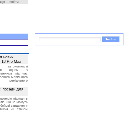
ація
|
ввійти
ея нових
 18 Pro Max
 автономності
ться одним із
чинників під час
асного мобільного
 преміального
»: посади для
акансія підходить
тів, що не можуть
бойові завдання у
 віком чи станом