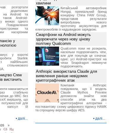
хвилини
чав розгортати
Китайський автовиробник
ку додаткових
Hongqi, преміальний бренд
в на Android та
концерну China FAW Group,
 також Android-
представив результати
 у межах одного
випробувань нового
 Повідомлення
прототипу акумулятора для
пристроями та
електромобілів із надшвидкою зарядкою.
ми наскрізним
Смартфони на Android можуть
здорожчати через нову цінову
пансію у
політику Qualcomm
хнологією
Qualcomm поки не розкрила,
наскільки подорожчають чіпи,
анує у короткі
але для покупців це означає
робити Starlink
одне: усі Android-пристрої на
 найбільших
чіпах Snapdragon неминуче
в стільникового
подорожчають.
ША.
Anthropic використала Claude для
ництво Crew
виявлення раніше невідомих
ів вистачить
криптографічних атак
Компанія Anthropic
ренти намагаються
повідомила, що її модель
аз стабільно
Claude Mythos Preview
екіпаж до МКС без
допомогла знайти нові
aceX вирішила, що
способи атак на два
 потужностей для
криптографічні алгоритми -
них капсул їй
постквантову схему цифрового підпису HAWK
та спрощену версію шифру AES.
•
далі...
•
далі...
026 »
т
Сб
Нд