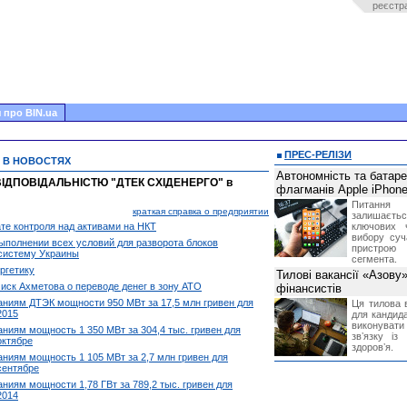
реєстр
 про BIN.ua
ПРЕС-РЕЛІЗИ
 В НОВОСТЯХ
Автономність та батар
ДПОВІДАЛЬНІСТЮ "ДТЕК СХІДЕНЕРГО" в
флагманів Apple iPhone
Питання
краткая справка о предприятии
залишає
те контроля над активами на НКТ
ключових 
вибору суч
ыполнении всех условий для разворота блоков
пристрою
систему Украины
сегмента.
ргетику
Тилові вакансії «Азову
иск Ахметова о переводе денег в зону АТО
фінансистів
паниям ДТЭК мощности 950 МВт за 17,5 млн гривен для
Ця тилова в
2015
для кандида
виконувати 
аниям мощность 1 350 МВт за 304,4 тыс. гривен для
звʼязку із
октябре
здоровʼя.
аниям мощность 1 105 МВт за 2,7 млн гривен для
сентябре
аниям мощности 1,78 ГВт за 789,2 тыс. гривен для
2014