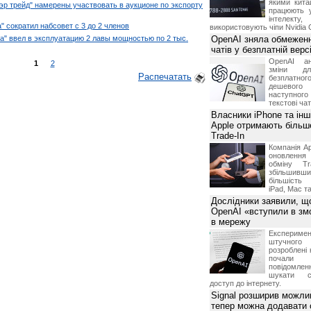
якими китай
эр трейд" намерены участвовать в аукционе по экспорту
працюють 
інтелекту
 сократил набсовет с 3 до 2 членов
використовують чіпи Nvidia 
" ввел в эксплуатацию 2 лавы мощностью по 2 тыс.
OpenAI зняла обмеженн
чатів у безплатній вер
OpenAI ан
1
2
зміни дл
Распечатать
безплатн
дешевого
наступног
текстові ча
Власники iPhone та інш
Apple отримають більш
Trade-In
Компанія Ap
оновлення
обміну T
збільшивши
більшість
iPad, Mac т
Дослідники заявили, щ
OpenAI «вступили в змо
в мережу
Експериме
штучного 
розроблені 
почали 
повідомлен
шукати с
доступ до інтернету.
Signal розширив можлив
тепер можна додавати