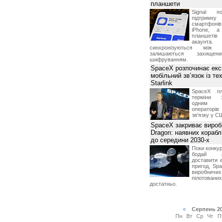
планшети
Signal по
підтрим
смартфоні
iPhone, а
планшетів
акаунта.
синхронізуються між 
залишаються захищени
шифруванням.
SpaceX розпочинає екс
мобільний зв’язок із те
Starlink
SpaceX пл
терміни з
одним з
операторі
зв'язку у С
SpaceX закриває вироб
Dragon: наявних корабл
до середини 2030-х
Поки конку
бодай р
доставити 
пригод, Sp
виробничих
пілотова
достатньо.
«
Серпень 2
Пн
Вт
Ср
Чт
П