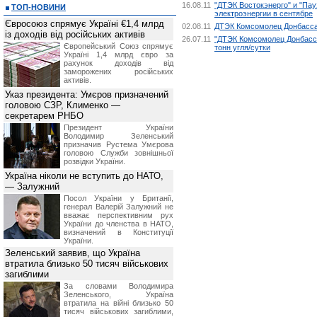
16.08.11
"ДТЭК Востокэнерго" и "Пау
ТОП-НОВИНИ
электроэнергии в сентябре
Євросоюз спрямує Україні €1,4 млрд
02.08.11
ДТЭК Комсомолец Донбасса"
із доходів від російських активів
26.07.11
"ДТЭК Комсомолец Донбасса
Європейський Союз спрямує
тонн угля/сутки
Україні 1,4 млрд євро за
рахунок доходів від
заморожених російських
активів.
Указ президента: Умєров призначений
головою СЗР, Клименко —
секретарем РНБО
Президент України
Володимир Зеленський
призначив Pустема Умєрова
головою Служби зовнішньої
розвідки України.
Україна ніколи не вступить до НАТО,
— Залужний
Посол України у Британії,
генерал Валерій Залужний не
вважає перспективним рух
України до членства в НАТО,
визначений в Конституції
України.
Зеленський заявив, що Україна
втратила близько 50 тисяч військових
загиблими
За словами Володимира
Зеленського, Україна
втратила на війні близько 50
тисяч військових загиблими,