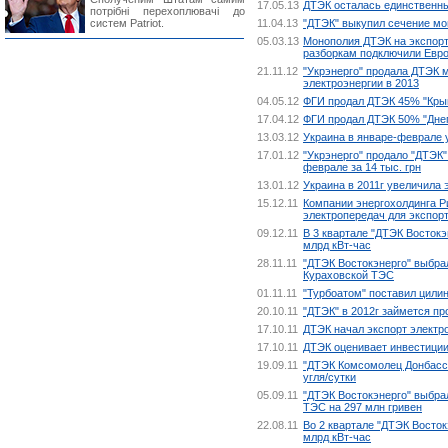
17.05.13
ДТЭК осталась единственн
потрібні перехоплювачі до
систем Patriot.
11.04.13
"ДТЭК" выкупил сечение мо
05.03.13
Монополия ДТЭК на экспорт 
разборкам подключили Евр
21.11.12
"Укрэнерго" продала ДТЭК м
электроэнергии в 2013
04.05.12
ФГИ продал ДТЭК 45% "Крым
17.04.12
ФГИ продал ДТЭК 50% "Днеп
13.03.12
Украина в январе-феврале у
17.01.12
"Укрэнерго" продало "ДТЭК"
феврале за 14 тыс. грн
13.01.12
Украина в 2011г увеличила 
15.12.11
Компании энергохолдинга Р
электропередач для экспорт
09.12.11
В 3 квартале "ДТЭК Востокэ
млрд кВт-час
28.11.11
"ДТЭК Востокэнерго" выбрал
Кураховской ТЭС
01.11.11
"Турбоатом" поставил цили
20.10.11
"ДТЭК" в 2012г займется п
17.10.11
ДТЭК начал экспорт электр
17.10.11
ДТЭК оценивает инвестиции 
19.09.11
"ДТЭК Комсомолец Донбасса
угля/сутки
05.09.11
"ДТЭК Востокэнерго" выбра
ТЭС на 297 млн гривен
22.08.11
Во 2 квартале "ДТЭК Восток
млрд кВт-час