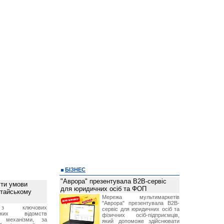
БІЗНЕС
"Аврора" презентувала B2B-сервіс
ти умови
для юридичних осіб та ФОП
итайському
Мережа мультимаркетів
"Аврора" презентувала B2B-
з ключових
сервіс для юридичних осіб та
ських відомств
фізичних осіб-підприємців,
є механізми, за
який допоможе здійснювати